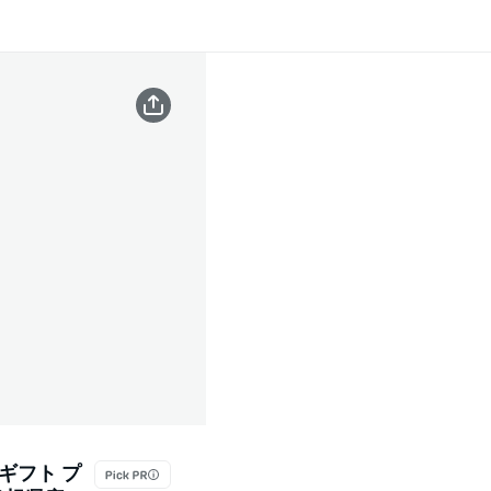
ギフト プ