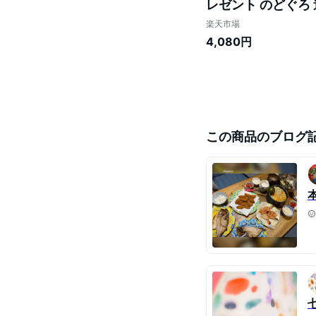
レゼント のどぐろ 
産 干物 一夜干 セ
楽天市場
ルメ ギフト
4,080円
この商品のブログ