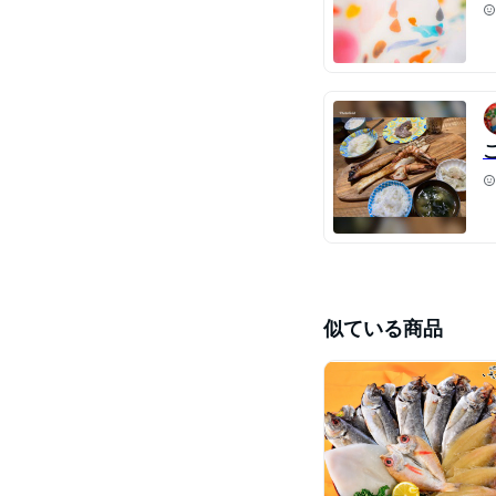
似ている商品