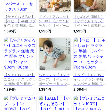
【かぞくおそろい】
【プレミアムコット
【なめらか肌触り】
【ベビー】半袖 リブ
ン100】【かぞくお
【かぞくおそろい】
配色 丸襟 無地 ボー
そろい】【ベビー】
【ベビー】異素材 ポ
ダー ロンパース ユ
ユニセックス 天竺
ケット チェック ス
1,595円
1,595円
1,595円
ニセックス 70cm
無地 ポロシャツ 襟
トライプ ドット 花
80cm pairmanon ペ
付き 前開き ボタン
柄 ユニセックス 半
アマノン 子供服 キ
配色 半袖 ロンパー
袖 ロンパース 70cm
ッズ おそろい リン
ス 70cm 80cm
80cm pairmanon ペ
クコーデ 赤ちゃん
pairmanon ペアマノ
アマノン 子供服 ベ
ベビー服 プチプラ
ン 子供服 赤ちゃん
ビー服 赤ちゃん リ
おしゃれ かわいい
ベビー服 カジュアル
ンクコーデ おそろい
シンプル ナチュラル
ナチュラル デイリー
シンプル カジュアル
カジュアル おでかけ
おでかけ お揃い リ
プチプラ おでかけ
春 夏
ンクコーデ
春 夏
【かぞくおそろい】
ペアマノン【リンク
【ベビー】しゅわし
ユニセックス ラグラ
コーデ】【ベビー】
ゅわ ラグラン 半袖
ン 無地 天竺 配色 プ
ボーダー 半袖ロンパ
ロンパース 無地 ワ
リント 半袖 Tシャツ
ース 子供服 赤ちゃ
ッシャー ユニセック
1,294円
1,394円
2,594円
90cm 100cm
ん 女の子 男の子 ガ
ス 70cm 80cm
110cm 120cm
ールズ ボーイズ ユ
pairmanon ペアマノ
130cm 140cm
ニセックス 女児 男
ン 赤ちゃん baby ベ
150cm pairmanon
児 70cm 80cm 春 夏
ビー服 女の子 男の