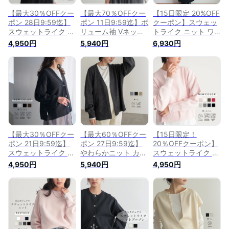
【最大30％OFFクー
【最大70％OFFクー
【15日限定 20%OFF
ポン 28日9:59迄】
ポン 11日9:59迄】ボ
クーポン】スウェッ
スウェットライク ニ
リューム袖 Vネック
トライク ニット ワ
ット カーディガン
ニット カーディガン
ンピース レディース
4,950円
5,940円
6,930円
レディース トップス
レディース トップス
クルーネック ロング
Vネック 羽織 ショー
長袖 袖口リブ 軽量
丈 長袖 リブ袖 着回
ト丈 長袖 リブ袖 着
軽い きれいめ 着回
し リサイクルポリエ
回し リサイクルポリ
し カジュアル リサ
ステル エコ ベーシ
エステル エコ ベー
イクルポリエステル
ック きれいめ カジ
シック きれいめ カ
サスティナブル エコ
ュアル 秋 冬 M L サ
ジュアル 春 秋 冬 M
春 秋 冬 M Lサイズ
イズ 洗濯可 for/c フ
L サイズ 洗濯可
洗濯可 for/c フォー
ォーシー 楽天room
for/c フォーシー 楽
シー 楽天room
天room
【最大30％OFFクー
【最大60％OFFクー
【15日限定！
ポン 21日9:59迄】
ポン 27日9:59迄】
20％OFFクーポン】
スウェットライク V
やわらかニット カー
スウェットライク ニ
ネック カーディガン
ディガン羽織 リブ V
ット プルオーバー
4,950円
5,940円
4,950円
レディース トップス
ネック 長袖 レディ
レディース トップス
羽織 ロング丈 ゆっ
ース トップス 柔ら
セーター スウェット
たり 長袖 着回し 綿
か ゆったり 着回し
ショート丈 クルーネ
混 リサイクルポリエ
リサイクルポリエス
ック 長袖 リブ袖 着
ステル エコ ベーシ
テル サスティナブル
回し リサイクルポリ
ック タンブラー乾燥
エコ 秋 冬 M Lサイ
エステル エコ ベー
可 25A/W 秋 冬 M L
ズ 洗濯可 for/c フォ
シック きれいめ カ