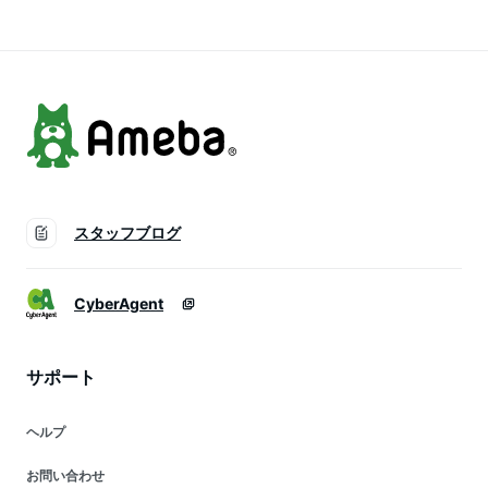
ル エコ 秋 冬 M Lサ
ポリエステル エコ
リエステル エコ 春
イズ 洗濯可 for/c フ
春 秋 冬 洗濯可 for/c
夏 秋 洗濯可 for/c フ
ォーシー 楽天room
フォーシー 楽天
ォーシー 楽天room
room
スタッフブログ
CyberAgent
サポート
ヘルプ
お問い合わせ