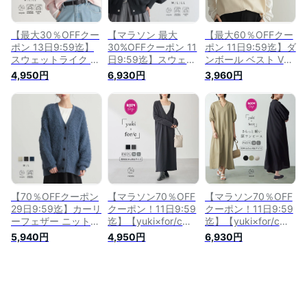
洗濯可 for/c フォー
ーシー 楽天room
ジュアル 秋 冬 M L
シー
サイズ 洗濯可 for/c
フォーシー
【最大30％OFFクー
【マラソン 最大
【最大60％OFFクー
ポン 13日9:59迄】
30%OFFクーポン 11
ポン 11日9:59迄】ダ
スウェットライク ニ
日9:59迄】スウェッ
ンボール ベスト Vネ
ット プルオーバー
トライク ニット ブ
ック レディース ト
4,950円
6,930円
3,960円
レディース トップス
ルゾン ジャケット
ップス ノースリーブ
セーター スウェット
カーディガン 羽織
きれいめ 着回し カ
クルーネック 長袖
レディース トップス
ジュアル リサイクル
リブ袖 着回し リサ
着回し 綿混 リサイ
ポリエステル サステ
イクルポリエステル
クルポリエステル エ
ィナブル エコ 秋 冬
25S/S 春 秋 冬
コ ベーシック タン
M Lサイズ 洗濯可
M/L/LLサイズ 洗濯
ブラー乾燥可 25A/W
for/c フォーシー 楽
可 for/c フォーシー
秋 冬 M L 洗濯可
天room
楽天room
for/c フォーシー
【70％OFFクーポン
【マラソン70％OFF
【マラソン70％OFF
29日9:59迄】カーリ
クーポン！11日9:59
クーポン！11日9:59
ーフェザー ニット
迄】【yuki×for/cコ
迄】【yuki×for/cコ
カーディガン 羽織 V
ラボ】Vネック ワン
ラボ】Vネック ワン
5,940円
4,950円
6,930円
ネック 長袖 レディ
ピース PM PL M L
ピース PM PL M L
ース トップス 柔ら
サイズ 低身長 サイ
サイズ 低身長 サイ
か ゆったり ミドル
ズ レディース ワン
ズ レディース ワン
丈 リサイクルポリエ
ピ ロングワンピース
ピ ロング丈 ボリュ
ステル サスティナブ
ロング丈 リサイクル
ーム袖 リサイクルポ