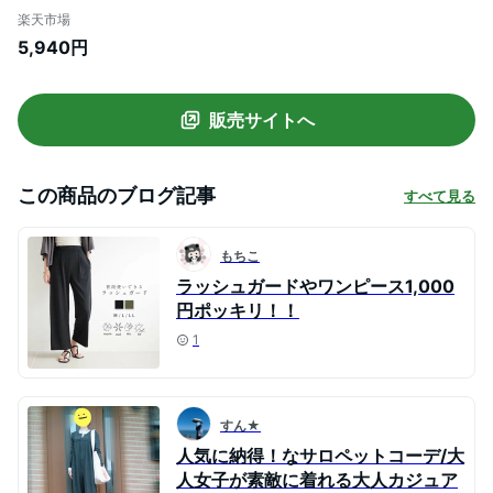
ィース トップス Vネック 羽織 ロング丈 長
楽天市場
袖 リブ袖 着回し リサイクルポリエステル
5,940円
エコ ベーシック きれいめ カジュアル 春 秋
冬 M L サイズ 洗濯可 for/c フォーシー 楽
天room
販売サイトへ
この商品のブログ記事
すべて見る
もちこ
ラッシュガードやワンピース1,000
円ポッキリ！！
1
すん★
人気に納得！なサロペットコーデ/大
人女子が素敵に着れる大人カジュア