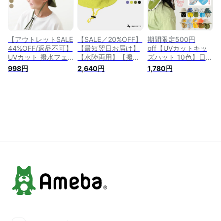
ケット プール 海 海
カット UV対策 熱中
水浴 アウトドア 帽
症対策 紫外線対策
子 キャップ 26ss_UV
プール 海 海水浴 ア
特集
ウトドア 帽子 ハッ
ト 26ss_UV特集
【アウトレットSALE
【SALE／20%OFF】
期間限定500円
44%OFF/返品不可】
【最短翌日お届け】
off【UVカットキッ
UVカット 撥水フェ
【水陸両用】【撥水
ズハット 10色】日よ
スハット 子供服 キ
加工】【UVカット】
け 帽子 日よけ帽子
998円
2,640円
1,780円
ッズ 男の子 女の子
アドベンチャーHAT
日除け 虫除け アウ
帽子 ベビー アウト
マーキーズ 子供服
トドア 子供 (ベビ
ドア 日よけ 23SSUV
キッズ ベビー 男の
ー・こども・キッズ)
カット 23SS猛暑対
子 女の子 ボトムス
軽撥水 フェス ファ
策
帽子 ハット プール
ッション UVハット
水遊び 春夏 日焼け
(サーフハット/ビー
止め 日よけ タレ付
チハット/マリンハッ
き 2024SS 【メール
ト/UVカット 帽子
便対象】
海/つば広/UVカット
帽子/たれ付きハッ
ト)