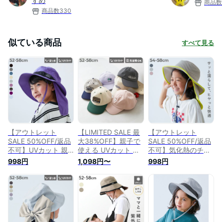
すめ
商品数
商品数
330
似ている商品
すべて見る
【アウトレット
【LIMITED SALE 最
【アウトレット
SALE 50%OFF/返品
大38%OFF】親子で
SALE 50%OFF/返品
不可】UVカット 親
使える UVカット マ
不可】気化熱のチカ
子で使える 日よけ付
シンウォッシャブル
ラでひんやり UVカ
998円
1,098円〜
998円
き 撥水 フェスハッ
キャップ 子供服 キ
ット 保冷剤も入れら
ト 子供服 キッズ 男
ッズ 男の子 女の子
れる日よけ付き ハッ
の子 女の子 帽子 ハ
帽子 キャップ
ト 子供服 キッズ 男
ット 25SS_UV 25ss_
26ss_girls 26ss_UV
の子 女の子 帽子 ハ
ガールズトレンド
特集
ット