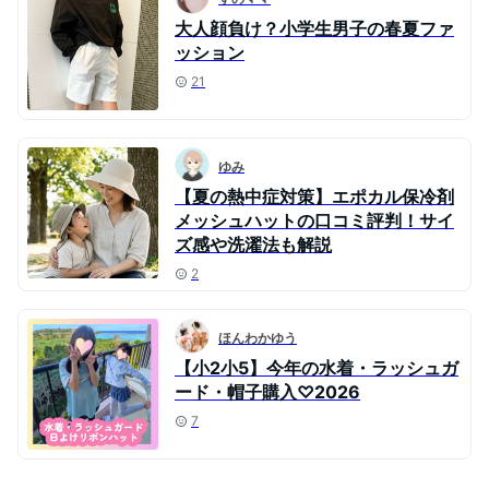
大人顔負け？小学生男子の春夏ファ
ッション
21
ゆみ
【夏の熱中症対策】エポカル保冷剤
メッシュハットの口コミ評判！サイ
ズ感や洗濯法も解説
2
ほんわかゆう
【小2小5】今年の水着・ラッシュガ
ード・帽子購入♡2026
7