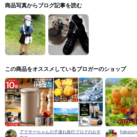
商品写真からブログ記事を読む
この商品をオススメしているブロガーのショップ
アラサーちゃんの子連れ旅行ブログのおす
folkst