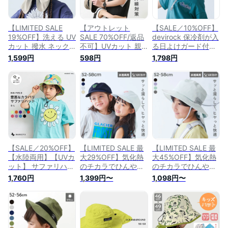
【LIMITED SALE
【アウトレット
【SALE／10%OFF】
19%OFF】洗える UV
SALE 70%OFF/返品
devirock 保冷剤が入
カット 撥水 ネック
不可】UVカット 親
る日よけガード付き
カバーリボンハット
子で使える 折りたた
親子で使える 撥水
1,599円
598円
1,798円
子供服 キッズ 女の
めるバケットハット
26SS デビロック 帽
子 紫外線対策 熱中
子供服 キッズ 男の
子 ハット パープル
症対策 帽子 ハット
子 女の子 帽子 ハッ
グレー ベージュ ブ
26ss_UV特集
ト 24SS_UV対策アイ
ルー ブラック ピン
26summer_girls
テム特集 24SS_猛暑
ク
対策特集_帽子
25SS_UV 25ss_ガー
ルズトレンド
【SALE／20%OFF】
【LIMITED SALE 最
【LIMITED SALE 最
【水陸両用】【UVカ
大29%OFF】気化熱
大45%OFF】気化熱
ット】 サファリハッ
のチカラでひんやり
のチカラでひんやり
ト マーキーズ 子供
日よけ付きキャップ
洗える 日よけ付き
1,760円
1,399円〜
1,098円〜
服 キッズ ベビー 男
子供服 キッズ 男の
メッシュ切り替えハ
の子 女の子 帽子 ハ
子 女の子 通園 通学
ット 子供服 キッズ
ット 2024SS 【メー
小学校 幼稚園 保育
男の子 女の子 入園
ル便対象】
園 UVカット UV対策
入学 通園 通学 小学
熱中症対策 保冷剤ポ
校 幼稚園 保育園 UV