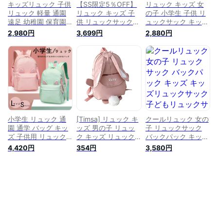
キッズリュック 子供
【SS限定5％OFF】
リュック キッズ 女
リュック 軽量 通園
リュック キッズ 子
の子 小学生 子供 リ
遠足 幼稚園 保育園
供 リュックサック
ュックサック キッズ
小学生 M L サイズ
キッズバック おしゃ
バック レディースリ
2,980円
3,699円
2,880円
リュックサック 子ど
れ 20L 35L A4教科
ュック おしゃれ A4
も 男の子 女の子 お
書 小学生男の子 女
教科書 大容量 塾バ
しゃれ 大容量 バッ
の子 大容量 塾バッ
ッグ 通学リュック
クパック 子供用リュ
グ 通学リュック キ
入学祝い キッズリュ
ック アウトドア 全6
ッズリュック 防水
ック 防水 遠足 通学
色 通学リュック 遠
遠足 通学 バックパ
バックパック プレゼ
足 通学 入園入学 入
ック プレゼント
ント 塾用 送料無料
学祝い A4
ギフト
小学生 リュック 通
[Timsa] リュック キ
クールリュック 女の
園 通学 バッグ キッ
ッズ 男の子 リュッ
子 リュックサック
ズ 子供用 リュック
ク キッズ リュック
バックパック キッズ
サック アウトドアバ
サック 子供用スクー
キッズリュックサッ
4,420円
354円
3,580円
ッグ 男の子 女の子
ルバッグ 男の子 女
ク 子どもリュックサ
小学生 高学年 低学
の子 バックパック
ック リュック 子供
年 かわいい バック
小学生 子ども 通園
リュックサック スク
パック 女児 大容量
遠足 通学 小学校 大
ールリュック アウト
軽量 デイパック 保
容量 キッズバック
ドア かわいい 女子
育園 幼稚園 園児 幼
小学生 子供 大容量
児 入園 入学 遠足
軽量 可愛い 丈夫 通
学 おしゃれ 遠足 旅