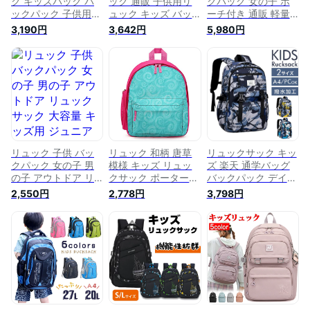
ク キッズバック バ
ック 通販 子供用リ
クパック 女の子 ポ
ックパック 子供用
ュック キッズ バッ
ーチ付き 通販 軽量
リュック 男の子 女
グ バック 男の子 女
4color 大容量 A4対
3,190円
3,642円
5,980円
の子 塾バッグ 通学
の子 アウトドア 遠
応 防水 キッズ リュ
リュック キッズリュ
足 キッズバッグ バ
ック スクールリュッ
ック 入学祝い 通学
ックパック 通学 通
ク リュックサック
アウトドア 遠足 デ
学リュック 幼稚園
子供 子ども 子ども
イパック ジュニア
小学生 大容量 遠足
リュックサック 子供
軽量 可愛い 小学生
リュック 子供 子ど
リュック 撥水 通学
小学校 通学 通園
も おしゃれ オシャ
おしゃれ 遠足 かわ
レ 軽い シンプル カ
いい 男の子 小学生
ジュアル キャンプ
子供
リュック 子供 バッ
リュック 和柄 唐草
リュックサック キッ
クパック 女の子 男
模様 キッズ リュッ
ズ 楽天 通学バッグ
の子 アウトドア リ
クサック ポーター
バックパック デイパ
ュックサック 大容量
リュック 通学リュッ
ック リュック キッ
2,550円
2,778円
3,798円
キッズ用 ジュニア用
ク 子供デイパック
ズリュック キッズバ
子供用 小学生 低学
双肩バッグ ランドセ
ッグ キッズバック
年 高学年 アウトド
ル バックパック 小
子ども こども 子供
ア おしゃれ リュッ
学生 キッズ用 遠足
子供用 子ども用 ナ
ク 女の子 こども 子
通学 旅行 通園 入園
イロン 撥水 はっ水
供 子ども キッズ ラ
幼児 お祝い プレゼ
男の子 女の子 柄 ア
ージ 小学生 リバテ
ント 軽量 大容量 男
ウトドア 遠足 小学
ィ 人気 おしゃれ 子
の子 女の子 人気
生 学童 旅行 トラベ
供 バックパック
ル