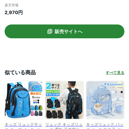
容量 バックパック デイパック おしゃれ
楽天市場
多機能 アウトドア 子供 通学 遠足
2,970円
販売サイトへ
似ている商品
すべて見る
キッズ リュックサッ
リュック キッズリュ
キッズリュック バッ