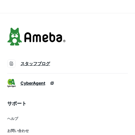
ズ】【雑貨】【グッ
【学校】【雑貨】
ズ】【かわいい】
【グッズ】
スタッフブログ
CyberAgent
サポート
ヘルプ
お問い合わせ