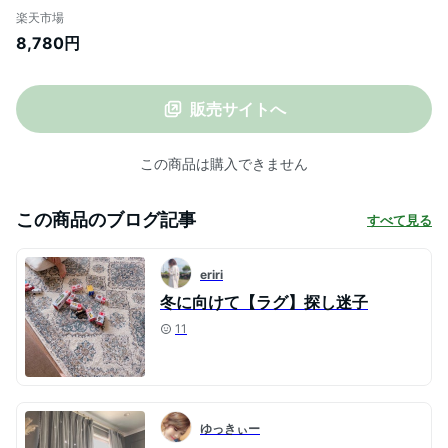
ャ風 ペルシャ絨毯風 おしゃれ アンティー
楽天市場
ク風 絨毯 じゅうたん 春 夏 秋 冬 130cm
8,780円
130×190 オリエンタル モロッカン アジア
ン 敷物 マット 白 青 北欧 インテリア
Amira アミーラ [ob-eg830]
販売サイトへ
この商品は購入できません
この商品のブログ記事
すべて見る
eriri
冬に向けて【ラグ】探し迷子
11
ゆっきぃー