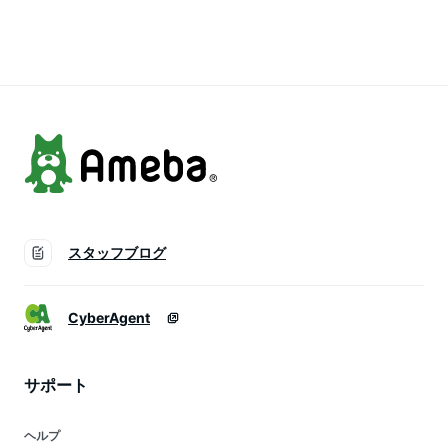
ーペット おしゃれ
ーペット 床暖房 可
ペルシャ ペルシャ絨
北欧 センターラグ
センターラグ 約 1.5
毯風 ペルシャ風 オ
リビング マット 敷
畳 幾何学 おしゃれ
ールシーズン 春 夏
物 長方形 ヴィンテ
北欧 オリエンタル
秋 冬 リビング 寝室
ージ風 アブストラク
モロッカン ヴィンテ
おしゃれ 北欧 リゾ
ト 春 夏 秋 冬 アジア
ージ風 アジアン エ
ート インテリア ア
ン [eg84220-rd]
スニック [eg84170]
ジアン [eg84307]
スタッフブログ
CyberAgent
サポート
ヘルプ