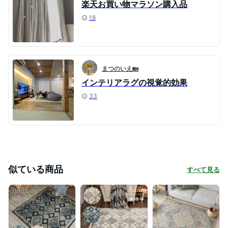
楽天お買い物マラソン購入品
18
まつのいえ🏡
インテリアラグの視覚的効果
33
似ている商品
すべて見る