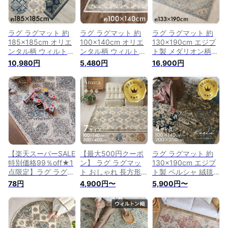
ラグ ラグマット 約
ラグ ラグマット 約
ラグ ラグマット 約
185×185cm オリエ
100×140cm オリエ
130×190cm エジプ
ンタル柄 ウィルトン
ンタル柄 ウィルトン
ト製 メダリオン柄
織り カーペット ペ
織り カーペット ペ
ウィルトン織 カーペ
10,980円
5,480円
16,900円
ルシャ風 ペルシャ絨
ルシャ風 ペルシャ絨
ット ペルシャ絨毯風
毯風 おしゃれ 正方
毯風 おしゃれ 長方
ペルシャ 絨毯風 お
形 絨毯 じゅうたん
形 絨毯 じゅうたん
しゃれ 北欧 長方形
オールシーズン 春
オールシーズン 春
絨毯 じゅうたん オ
夏 秋 冬 185cm
夏 秋 冬 100cm
ールシーズン 春 夏
185×185 オリエンタ
100×140 オリエンタ
秋 冬 130cm オリエ
ル エスニック モロ
ル エスニック モロ
ンタル エスニック
カン アジアン 敷物
カン アジアン 敷物
アジアン モロカン
マット 北欧 Amira ア
マット 北欧 Amira ア
敷物 マット rug
ミーラ [oc-eg830]
ミーラ [oa-eg830]
carpet [eg84050]
【楽天スーパーSALE
【最大500円クーポ
ラグ ラグマット 約
特別価格99％off★1
ン】 ラグ ラグマッ
130×190cm エジプ
点限定】ラグ ラグマ
ト おしゃれ 長方形
ト製 ペルシャ 絨毯
ット 130×190cm オ
正方形 130×190
風 パッチワーク ウ
78円
4,900円〜
5,900円〜
リエンタル柄 ウィル
200×250 100×140
ィルトン織り アンテ
トン織り カーペット
円形 オリエンタル柄
ィーク風 絨毯 じゅ
ペルシャ風 ペルシャ
ウィルトン織り カー
うたん カーペット
絨毯風 おしゃれ ア
ペット ペルシャ風
おしゃれ センターラ
ンティーク風 絨毯
ペルシャ絨毯風 北欧
グ リビング マット