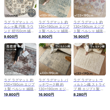
じゅうたん 春 夏 秋
絨毯 じゅうたん オ
敷物 長方形 インテ
冬 アジアンラグマッ
ールシーズン エスニ
リア ヴィンテージ風
ト オリエンタル モ
ック モロカン Amira
オリエンタル柄 アジ
ロッコ アジアン
アミーラ アジアン
アン [eg84102]
[ob-eg830]
[od-eg830]
ラグ ラグマット ペ
ラグ ラグマット 約
ラグ ラグマット 約
ルシャ風 円形 ラウ
130×190cm エジプ
130×190cm エジプ
ンド 径150cm 絨毯
ト製 ペルシャ 絨毯
ト製 ペルシャ 絨毯
ウィルトン織り オリ
風 フラワー 花 ウィ
風 幾何学模様 ウィ
9,600円
8,900円
16,900円
エンタル 白 アイボ
ルトン織り アンティ
ルトン織り アンティ
リー 青 ブルー 約 W
ーク風 絨毯 じゅう
ーク風 絨毯 じゅう
150cm × D 150cm
たん カーペット お
たん カーペット お
× H 1cm カーペット
しゃれ 北欧 センタ
しゃれ センターラグ
マット アミーラ ペ
ーラグ リビング マ
リビング マット 敷
ルシャ絨毯風 おしゃ
ット 敷物 長方形 イ
物 長方形 アンティ
れ アンティーク 風
ンテリア ヴィンテー
ーク風 ヴィンテージ
モロッカン 韓国 イ
ジ風 オールシーズン
風 オリエンタル柄
ンテリア 北欧 アジ
オリエンタル柄 アジ
アジアン [eg84142]
アン [eg84261]
アン [eg84103]
ラグ ラグマット 約
ラグ ラグマット パ
ラグ ラグマット ウ
130×190cm エジプ
ッチワーク柄 約
ィルトン織 ストライ
ト製 ペルシャ 絨毯
130×190cm エジプ
プ 柄 エジプト製 約
風 ペルシャ風 抽象
ト製 ペルシャ風 ペ
130×190cm 長方形
19,800円
16,900円
8,280円
アート ウィルトン織
ルシャ 絨毯風 ウィ
約 W 133cm D
り アンティーク風
ルトン織り カーペッ
190cm H 1cm 絨毯
絨毯 じゅうたん カ
ト マット ホットカ
マット カーペット