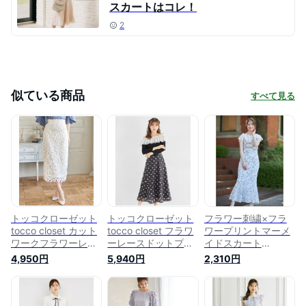
スカートはコレ！
2
似ている商品
すべて見る
トッコクローゼット
トッコクローゼット
フラワー刺繍×フラ
tocco closet カット
tocco closet フラワ
ワープリントマーメ
ワークフラワーレー
ーレースドットプリ
イドスカート
ス刺繍タイトスカー
ントフレアスカート
【gimmer ジマー】
4,950円
5,940円
2,310円
ト （オフホワイト）
tocco closet(トッコ
クローゼット) ブル
ー ピンク