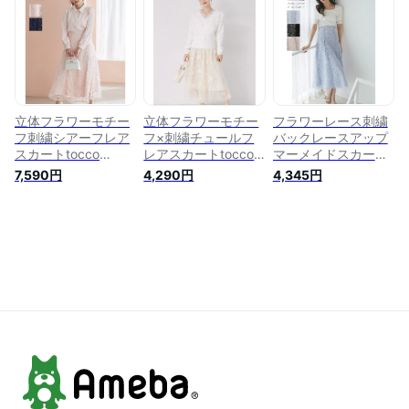
アイスグレー グレイ
品番号：186-
ッシュピンク 商品番
188055
号：6-193416
立体フラワーモチー
立体フラワーモチー
フラワーレース刺繍
フ刺繍シアーフレア
フ×刺繍チュールフ
バックレースアップ
スカートtocco
レアスカートtocco
マーメイドスカート
closet(トッコクロー
closet(トッコクロー
【binelus ビネラ
7,590円
4,290円
4,345円
ゼット) ネイビー
ゼット) ピンク ア
ス】tocco closet(ト
コーラルピンク 商品
イボリー グレー 商
ッコクローゼット)グ
番号：6-204452
品番号：186-
レイッシュブルー ブ
205329
ラック 商品番号：
186-184445