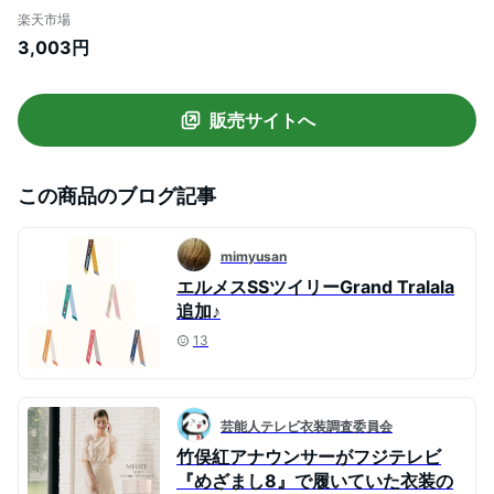
コクローゼット) ベージュ ピンク
楽天市場
3,003円
販売サイトへ
この商品のブログ記事
mimyusan
エルメスSSツイリーGrand Tralala
追加♪
13
芸能人テレビ衣装調査委員会
竹俣紅アナウンサーがフジテレビ
『めざまし8』で履いていた衣装の