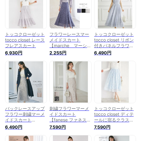
トッコクローゼット
フラワーレースマー
トッコクローゼット
tocco closet レース
メイドスカート
tocco closet リボン
フレアスカート
【marche マーシ
付きパネルフラワー
ェ】tocco closet(ト
カットワーク刺繍コ
6,930円
2,255円
6,490円
ッコクローゼット)
ットンレースワンピ
ブルー ブラック ベ
ース
ージュ
バックレースアップ
刺繍フラワーマーメ
トッコクローゼット
フラワー刺繍マーメ
イドスカート
tocco closet ディテ
イドスカート
【fanese ファネス】
ールに宿るクラス感♪
【maliane マリア
tocco closet(トッコ
立体フラワーレース
6,490円
7,590円
7,590円
ン】tocco closet(ト
クローゼット) ベ
フレアスカート
ッコクローゼット)
ージュ ブラック 商