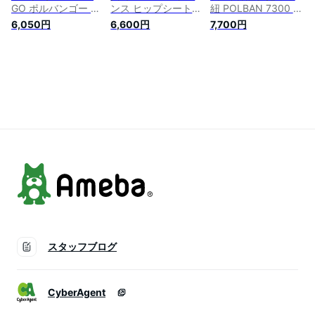
GO ポルバンゴー メ
ンス ヒップシート
紐 POLBAN 7300 ポ
ランジアイボリー ス
旧モデル POLBAN
ルバン ベビーキャリ
6,050円
6,600円
7,700円
リングシート 抱っこ
ADVANCE ベビーキ
ー ヒップシート 本
紐 ベビーキャリア
ャリア 抱っこひも
体 ベビーキャリア
抱っこひも 腰抱っこ
ウエストポーチタイ
ウエストポーチ 抱っ
対面抱っこ あす楽対
プ 前向き 横抱き 簡
こひも 抱っこ 赤ち
応【ナチュラルリビ
単 腰ベルト 正規品3
ゃん ベビー らく 楽
ング】
年保証 3WAY ラッピ
かわいい おしゃれ
ング無料【ナチュラ
腰ベルト 出産祝い
ルリビング】
ギフト プレゼント
新生児 簡単 軽量
スタッフブログ
CyberAgent