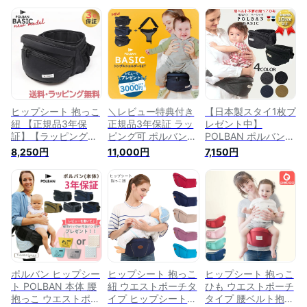
ヒップシート 抱っこ
＼レビュー特典付き
【日本製スタイ1枚プ
紐 【正規品3年保
正規品3年保証 ラッ
レゼント中】
証】【ラッピング
ピング可 ポルバン
POLBAN ポルバン
可】【ポイント10
ベーシック POLBAN
ベーシック 抱っこ
8,250円
11,000円
7,150円
倍】 ポルバン ベー
ヒップシート + シン
ひも（本体） ウエス
シック POLBAN ヒ
グルショルダー 付き
トポーチタイプ ヒッ
ップシート リップス
2点セット 最新モデ
プシート 腰ベルト抱
トップブラック 最新
ル ナイロン ベビー
っこひも 子守帯 抱
モデル ナイロン ベ
キャリア 抱っこひも
っこ紐 対面抱っこ
ビーキャリア 抱っこ
ウエストポーチ 腰抱
前向き抱っこ 腰抱っ
ひも ウエストポーチ
っこ【ナチュラルリ
こ たて抱っこ ベビ
腰抱っこ あす楽対応
ビング】
ー【正規取扱店】
【メーカー保証1年
間】【あす楽対応】
ポルバン ヒップシー
ヒップシート 抱っこ
ヒップシート 抱っこ
ト POLBAN 本体 腰
紐 ウエストポーチタ
ひも ウエストポーチ
抱っこ ウエストポー
イプ ヒップシート
タイプ 腰ベルト抱っ