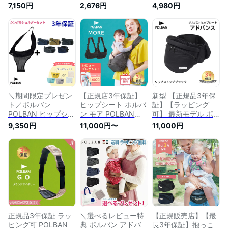
チタイプ 抱っこひも
腰ベルト抱っこひも
こひも 子守帯 抱っ
7,150円
2,676円
4,980円
抱っこ紐 ベビーキャ
抱っこ紐 対面抱っ
こ紐 対面抱っこ 前
リー
こ/前向き抱っこ/腰
向き抱っこ 腰抱っこ
抱っこ/たて抱っこ/
たて抱っこ ベビー
ベビー 新生児 赤ち
ゃん 出産祝い 抱っ
こ
＼期間限定プレゼン
【正規店3年保証】
新型 【正規品3年保
ト／ポルバン
ヒップシート ポルバ
証】【ラッピング
POLBAN ヒップシー
ン モア POLBAN
可】 最新モデル ポ
ト シングルショルダ
MORE ポルバンモア
ルバン アドバンス
9,350円
11,000円〜
11,000円
ーセット 腰抱っこ
ブラック 最新モデル
POLBAN ADVANCE
ウエストポーチタイ
お出かけ ショルダー
ヒップシート リップ
プ 抱っこひも 抱っ
バッグ 抱っこひも
ストップブラック ベ
こ紐 ベビーキャリー
ヒップシート ウエス
ビーキャリア 抱っこ
トポーチ 腰 抱っこ
ひも ウエストポーチ
楽 軽量 出産祝い コ
タイプ / 前向き / 横
ーデュラナイロン
抱き / 簡単 / 腰ベル
ト / 正規品3年保証
正規品3年保証 ラッ
＼選べるレビュー特
【正規販売店】【最
ピング可 POLBAN
典 ポルバン アドバ
長3年保証】抱っこ