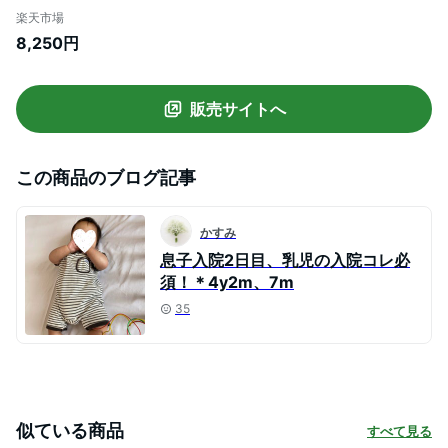
ヒップシート 最新モデル ベビーキャリア
楽天市場
抱っこひも ウエストポーチ 腰抱っこ 対面
8,250円
抱っこ 前向き抱っこ 横向き抱っこ【ナチ
ュラルリビング】
販売サイトへ
この商品のブログ記事
かすみ
息子入院2日目、乳児の入院コレ必
須！＊4y2m、7m
35
似ている商品
すべて見る