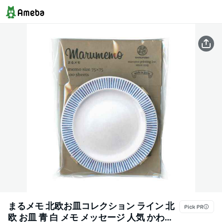
まるメモ 北欧お皿コレクション ライン 北
欧 お皿 青 白 メモ メッセージ 人気 かわい