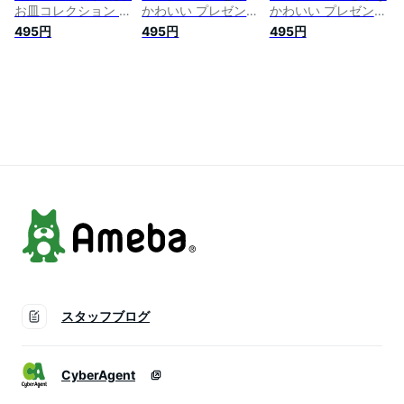
お皿コレクション マ
かわいい プレゼント
かわいい プレゼント
ルモ印刷 12冊までメ
100枚
100枚
495円
495円
495円
ール便可能 M在
庫-2-C3
スタッフブログ
CyberAgent