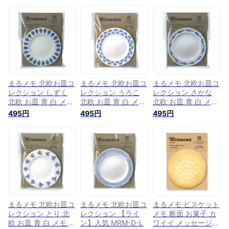
まるメモ 北欧お皿コ
まるメモ 北欧お皿コ
まるメモ 北欧お皿コ
レクション しずく
レクション うろこ
レクション さかな
北欧 お皿 青 白 メモ
北欧 お皿 青 白 メモ
北欧 お皿 青 白 メモ
メッセージ 人気 か
メッセージ 人気 か
メッセージ 人気 か
495円
495円
495円
わいい おしゃれ 白
わいい おしゃれ 白
わいい おしゃれ 白
いお皿 北欧柄 MRM-
いお皿 北欧柄 MRM-
いお皿 魚 北欧柄
D-D 100枚入 日本製
D-S 100枚入 日本製
MRM-D-F 100枚入
マルモ印刷
マルモ印刷
日本製 マルモ印刷
まるメモ 北欧お皿コ
まるメモ 北欧お皿コ
まるメモ ビスケット
レクション とり 北
レクション 【ライ
メモ 断面 お菓子 カ
欧 お皿 青 白 メモ メ
ン】人気 MRM-D-L
ワイイ メッセージ