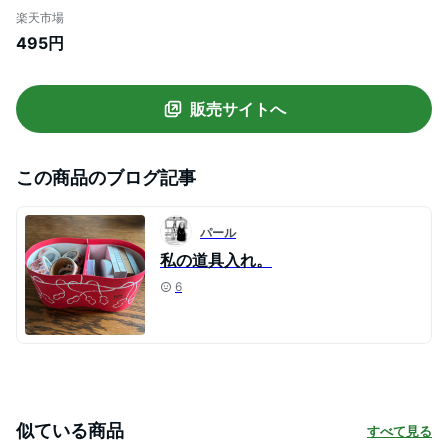
い おしゃれ 白いお皿 北欧柄 MRM-D-L
楽天市場
100枚入 日本製 マルモ印刷
495円
販売サイトへ
この商品のブログ記事
パール
私の道具入れ。
6
似ている商品
すべて見る