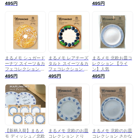
ッセージ 人気 かわ
人気 かわいい おし
495円
495円
いい おしゃれ 白い
ゃれ コースター 手
お皿 トリ 鳥 小鳥 バ
紙 MRM-C 100枚入
ード 北欧柄 MRM-D-
円形 まるいメモ 丸
B100枚入 日本製 マ
い 日本製 マルモ印
ルモ印刷
刷 まるもの
まるメモ シュガード
まるメモ レアチーズ
まるメモ 北欧お皿コ
ーナツ スイーツ＆カ
タルト スイーツ＆カ
レクション 【ライ
フェコレクション メ
フェコレクション メ
ン】人気
モ スイーツ ケーキ
モ スイーツ ケーキ
495円
495円
495円
ドーナツ お菓子 ド
タルト ブルーベリー
ーナッツ カワイイ
チーズケーキ カワイ
メッセージ 人気 か
イ メッセージ 人気
わいい おしゃれ
かわいい おしゃれ
MRM-BT 100枚入 円
MRM-RT 100枚入 円
形 まるいメモ 丸い
形 まるいメモ 丸い
日本製 マルモ印刷
日本製 マルモ印刷
【新柄入荷】まるメ
まるメモ 北欧のお皿
まるメモ 北欧のお皿
モ ディッシュ／北欧
コレクション とり
コレクション さかな