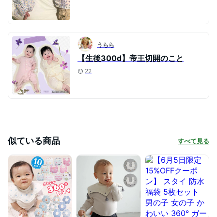
うらら
【生後300d】帝王切開のこと
22
似ている商品
すべて見る