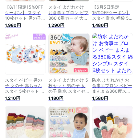
【8/11限定15%OFF
スタイ よだれかけ
【6月5日限定
クーポン】 スタイ
お食事エプロン ビブ
15%OFFクーポン】
10枚セット 男の子
360 6重ガーゼ 大き
スタイ 防水 福袋 5枚
女の子 かわいい
め 男の子 女の子 新
セット 男の子 女の
1,980円
1,290円
1,480円
360° ガーゼ よだれ
生児 ベビー 赤ちゃ
子 かわいい 360° ガ
かけ お食事エプロン
ん 出産祝い プレゼ
ーゼ よだれかけ お
ベビー ビブ 前かけ
ント ギフト
食事エプロン ベビー
綿100 コットン 男の
ビブ 前かけ コット
子 女の子 赤ちゃん
ン 男の子 女の子 赤
新生児 出産祝い プ
ちゃん 新生児 出産
レゼント ギフト 入
祝い プレゼント ギ
園準備 保育園 かわ
フト 入園準備 保育
いい 子供服
園 かわいい 子供服
スタイ ベビー 男の
スタイ よだれかけ 5
防水 よだれかけ お
子 女の子 赤ちゃん
枚セット 男の子 女
食事エプロン ベビー
スタイ 5枚セット お
の子 防水 スタイセ
まんまる360度スタ
しゃれ 綿 よだれか
ット 360度 ベビー
イ 綿 シンプル スタ
1,210円
1,180円
1,580円
け 防水 お食事エプ
赤ちゃん 前かけ ベ
イ 6枚セット よだれ
ロン ベビー ビブ 前
ビースタイ おしゃれ
カバー 無地 スナッ
かけ 祝い 綿100 コ
お食事エプロン ビブ
プボタン 女の子 男
ットン 男児 女児 ボ
綿100% 出産祝い プ
の子 かわいい 赤ち
ーイズ ガールズ 新
レゼント 新生児 キ
ゃん ビブ 新生児 出
生児 出産祝い プレ
ッズ 子供 保育園 入
産祝い プレゼント
ゼント ギフト 丸タ
園準備
ギフト おしゃれ