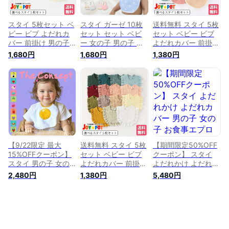
イプ 360°回れる 洗
い替え
スタイ 5枚セット ベ
スタイ ガーゼ 10枚
送料無料 スタイ 5枚
ビー ビブ よだれカ
セット セット ベビ
セット ベビー ビブ
バー 前掛け 男の子
ー 女の子 男の子 よ
よだれカバー 前掛け
女の子 ベビー 赤ち
だれかけ お食事エプ
男の子 女の子 ベビ
1,680円
1,680円
1,380円
ゃん よだれかけ エ
ロン ガーゼスタイ
ー 赤ちゃん よだれ
プロン ヨダレ お食
おしゃれ ビブ エプ
かけ エプロン ヨダ
事 子供用 ガーゼ 新
ロン 前かけ 綿100
レ お食事 子供用 ガ
生児 出産祝い 内祝
速乾 リバーシブル
ーゼ 新生児 出産祝
い ギフト 保育園 入
スナップボタン 大き
い 内祝い ギフト 保
園準備 1歳 離乳食 涎
め 可愛い 赤ちゃん
育園 入園準備 1歳 離
かけセット カジュア
新生児 出産祝い プ
乳食 涎かけセット
ル
レゼント
カジュアル
【9/22限定 最大
送料無料 スタイ 5枚
【期間限定50%OFF
15%OFFクーポン】
セット ベビー ビブ
クーポン】 スタイ
スタイ 男の子 女の
よだれカバー 前掛け
よだれかけ よだれカ
子 おしゃれ よだれ
男の子 女の子 ベビ
バー 男の子 女の子
2,480円
1,380円
5,480円
かけ よだれカバー
ー 赤ちゃん よだれ
お食事エプロン ベビ
お食事エプロン ベビ
かけ エプロン ヨダ
ー 赤ちゃん ビブ 綿
ー 赤ちゃん ビブ 綿
レ お食事 子供用 ガ
綿100 前かけ コット
綿100 前かけ コット
ーゼ 新生児 出産祝
ン 新生児 プレゼン
ン 新生児 プレゼン
い 内祝い ギフト 保
ト 保育園 入園準備
ト 保育園 入園準備
育園 入園準備 1歳 離
ベビースタイ お食事