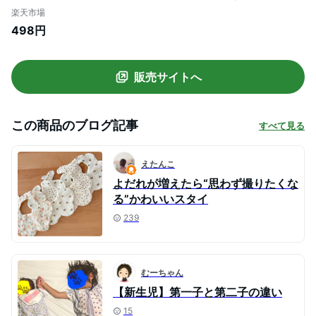
スタイ 360 赤ちゃん 前かけ 綿100% 6重
楽天市場
ガーゼ 男の子 女の子 新生児 ビブ ベビー
498円
赤ちゃん 出産祝い プレゼント ギフト おし
ゃれ 花形 よだれカバー お食事エプロン 入
園準備 入園グッズ 可愛い
販売サイトへ
この商品のブログ記事
すべて見る
えたんこ
よだれが増えたら“思わず撮りたくな
る”かわいいスタイ
239
むーちゃん
【新生児】第一子と第二子の違い
15