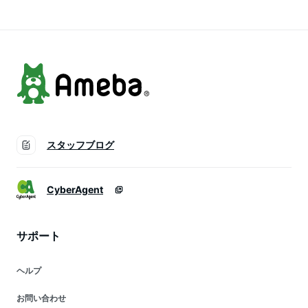
ベビースタイ お食事
乳食 涎かけセット
スタイ ギフト よだ
スタイ ギフト よだ
カジュアル
れ掛け theHepStar
れ掛け theHepSta
スタッフブログ
CyberAgent
サポート
ヘルプ
お問い合わせ