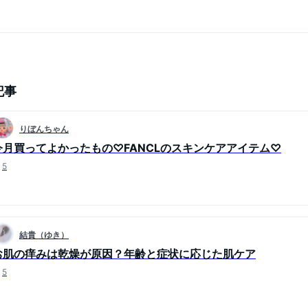
記事
りぼんちゃん
今月買ってよかったもの♡FANCLのスキンケアアイテム♡
5
結貴（ゆき）
お肌の痒みは乾燥が原因？年齢と症状に応じた肌ケア
5