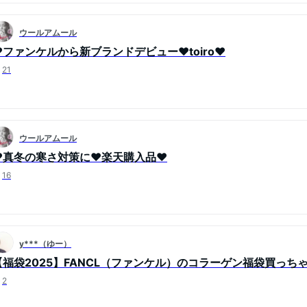
ウールアムール
❤ファンケルから新ブランドデビュー❤toiro❤
21
ウールアムール
♥真冬の寒さ対策に♥楽天購入品♥
16
y***（ゆー）
【福袋2025】FANCL（ファンケル）のコラーゲン福袋買っち
2