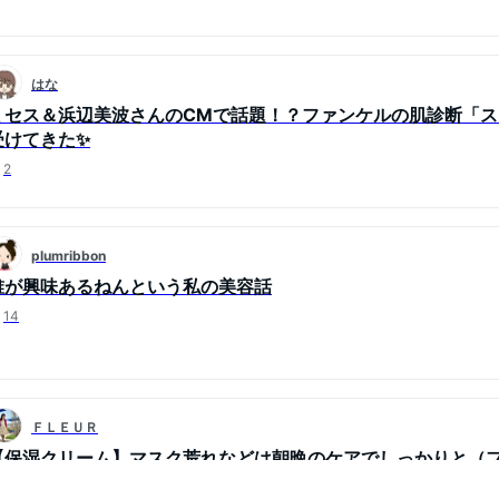
はな
ミセス＆浜辺美波さんのCMで話題！？ファンケルの肌診断「
受けてきた✨
2
plumribbon
誰が興味あるねんという私の美容話
14
ＦＬＥＵＲ
【保湿クリーム】マスク荒れなどは朝晩のケアでしっかりと（
30