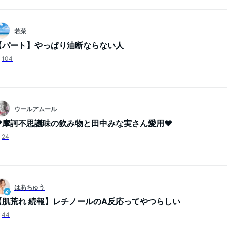
若菜
【パート】やっぱり油断ならない人
104
ウールアムール
❤摩訶不思議味の飲み物と田中みな実さん愛用❤
24
はあちゅう
【肌荒れ 続報】レチノールのA反応ってやつらしい
44