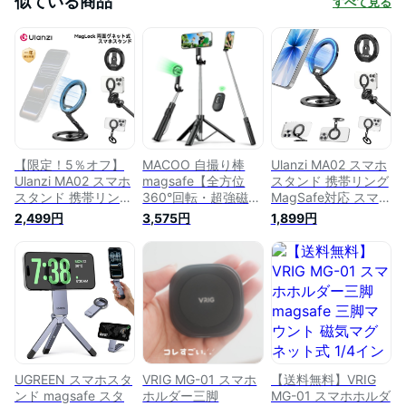
似ている商品
すべて見る
【限定！5％オフ】
MACOO 自撮り棒
Ulanzi MA02 スマホ
Ulanzi MA02 スマホ
magsafe【全方位
スタンド 携帯リング
スタンド 携帯リング
360°回転・超強磁
MagSafe対応 スマホ
MagSafe スマホホル
力】スマホスタンド
ホルダー 両面マグネ
2,499円
3,575円
1,899円
ダー 両面マグネット
三脚 スマホ 磁気リ
ット 超强磁力 アル
強力磁力 アルミ製
ング付き じどり棒
ミ製 超薄型折りたた
超薄型折りたたみ 多
iphone&android対応
み式 多機能角度調整
機能角度調整可能 リ
携帯スタンド 折りた
可能 金属リング付き
ング付き 1/4" ネジ三
たみ式 最大130cmま
1/4" ネジ三脚マウン
脚マウント 持ち運び
で 磁気マグネット式
ト 持ち運び便利 ジ
便利 ジム用スマホホ
コンパクト 軽量
ム用スマホホルダー
ルダー
selfie stick 1/4ネジ
iPhone 17 16 15 14
iPhone/Android/三
内蔵 カメラ用三脚
13 12 Pro Max
脚/自撮り棒に対応
遠隔リモコン
Plus/Android/三脚/
UGREEN スマホスタ
VRIG MG-01 スマホ
【送料無料】VRIG
自撮り棒に対応 黒
ンド magsafe スタ
ホルダー三脚
MG-01 スマホホルダ