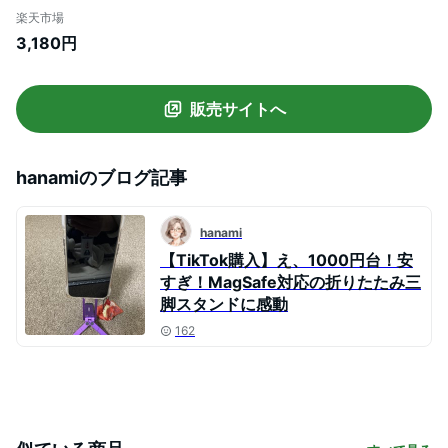
ダー 1/4"ネジ三脚マウント付き 両面磁気
楽天市場
吸着 携帯リングスタンド 卓上用磁力サポ
3,180円
ーター MagSafe iPhone Androidに対応
ビデオ録画用 PA095 ブラック
販売サイトへ
hanami
のブログ記事
hanami
【TikTok購入】え、1000円台！安
すぎ！MagSafe対応の折りたたみ三
脚スタンドに感動
162