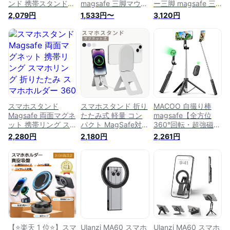
ンド 携帯スタンド
magsafe 三脚マウン
ー三脚 magsafe 三
スマホスタンド+手
ト 磁気マグネット式
脚マウント 磁気マグ
2,079円
1,533円〜
3,120円
持ち+三脚接続モー
1/4インチネジ穴 超
ネット式 1/4インチ
ド 多角調整 折りた
強力磁力 三脚用アク
ネジ穴 超強力磁力
たみ式 軽量
セサリー Phone
三脚用アクセサリー
magsafe対応 1/4 ネ
14/13/12また他の
Phone 14/13/12また
ジ穴付き 三脚＆自撮
Androidスマホに対
他のAndroidスマホ
り棒対応 磁石リング
応 磁気リング付き
に対応 磁気リング付
1枚付属 iPhone＆
き
Android 超強磁力 ア
ルミ合金製 高耐久性
多シーン スマホ用ホ
スマホスタンド
スマホスタンド 折り
MACOO 自撮り棒
ルダー
Magsafe 両面マグネ
たたみ式 軽量 コン
magsafe【全方位
ット 携帯リング ス
パクト MagSafe対応
360°回転・超強磁
マホリング 折りたた
スマホホルダー 多角
力】スマホスタンド
2,280円
2,180円
2,261円
み スマホホルダー
度調整 三脚 スマホ
三脚 スマホ 磁気リ
360度調整 片手操作
用 動画鑑賞 用 三脚
ング付き じどり棒
磁気吸着 iPhone
付き 自撮り 三脚 ス
iphone&android対応
Android メタルリン
マホ用 持ち運び便利
携帯スタンド 折りた
グ付属
ドラマ鑑賞 スタンド
たみ式 最大130cmま
手ぶら スマホ 360度
で セルカ棒 磁気マ
回転 スマホスタンド
グネット式 コンパク
マグネット 折りたた
ト 軽量 selfie stick
みスマホスタンド 磁
1/4ネジ内蔵 カメラ
気吸着
用三脚 遠隔リモコン
【⭐️楽天 1 位⭐️】スマ
Ulanzi MA60 スマホ
Ulanzi MA60 スマホ