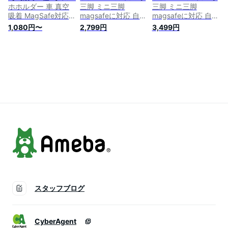
旅行/セルフィー/撮
ホホルダー 車 真空
三脚 ミニ三脚
三脚 ミニ三脚
影録画/生ライブなど
吸着 MagSafe対応
magsafeに対応 自撮
magsafeに対応 自撮
に最適 母の日 父の
車載ホルダー 超強磁
り棒 スマホスタンド
り棒 スマホスタンド
1,080円〜
2,799円
3,499円
日ギフト
力 マグネット 15W
ミニ携帯スタンド 携
ミニ携帯スタンド 携
急速充電 ワイヤレス
帯リング スマホグリ
帯リング スマホグリ
充電 スマホスタンド
ップ 薄型軽量 多機
ップ 薄型軽量 多機
360度回転 折りたた
能角度調整可能 横置
能角度調整可能 横置
み式 携帯ホルダー
き/縦置き 折りたた
き/縦置き 折りたた
iPhone Android 全機
み式 両面マグネット
み式 両面マグネット
種対応
式 アルミ製 持ち運
式 アルミ製 持ち運
び便利 安定 卓上三
び便利 安定 卓上三
脚 セルフィー/生放
脚 セルフィー/生放
送/撮影録画/動画鑑
送/撮影録画/動画鑑
賞に最適
賞に最適
Android/iPhoneに対
Android/iPhone17に
応 銀
対応
スタッフブログ
CyberAgent