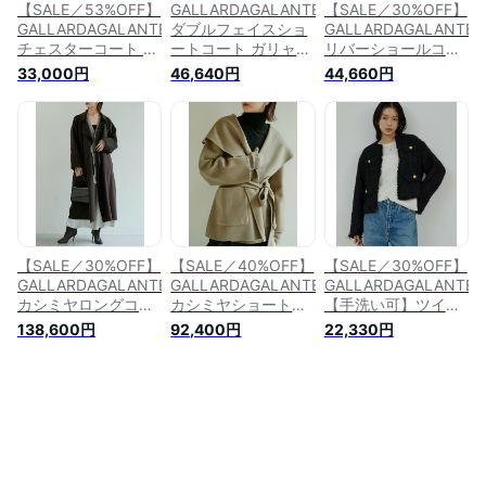
【SALE／53%OFF】
GALLARDAGALANTE
【SALE／30%OFF】
GALLARDAGALANTE
ダブルフェイスショ
GALLARDAGALANTE
チェスターコート ガ
ートコート ガリャル
リバーショールコー
リャルダガランテ ジ
ダガランテ ジャケッ
ト ガリャルダガラン
33,000円
46,640円
44,660円
ャケット・アウター
ト・アウター その他
テ ジャケット・アウ
その他のジャケッ
のジャケット・アウ
ター その他のジャケ
ト・アウター ブラウ
ター グレー ピンク
ット・アウター ブラ
ン グレー【送料無
ブラウン【送料無
ウン イエロー【送料
料】
料】
無料】
【SALE／30%OFF】
【SALE／40%OFF】
【SALE／30%OFF】
GALLARDAGALANTE
GALLARDAGALANTE
GALLARDAGALANTE
カシミヤロングコー
カシミヤショートコ
【手洗い可】ツイー
ト ガリャルダガラン
ート ガリャルダガラ
ドショートジャケッ
138,600円
92,400円
22,330円
テ ジャケット・アウ
ンテ ジャケット・ア
ト ガリャルダガラン
ター その他のジャケ
ウター その他のジャ
テ ジャケット・アウ
ット・アウター ブラ
ケット・アウター ブ
ター その他のジャケ
ウン ネイビー【送料
ラウン ベージュ【送
ット・アウター ホワ
無料】
料無料】
イト ブラック【送料
無料】