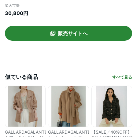
ウター その他のジャケット・アウター ブ
楽天市場
ラウン ブラック【送料無料】
30,800円
販売サイトへ
似ている商品
すべて見る
GALLARDAGALANTE
GALLARDAGALANTE
【SALE／40%OFF】