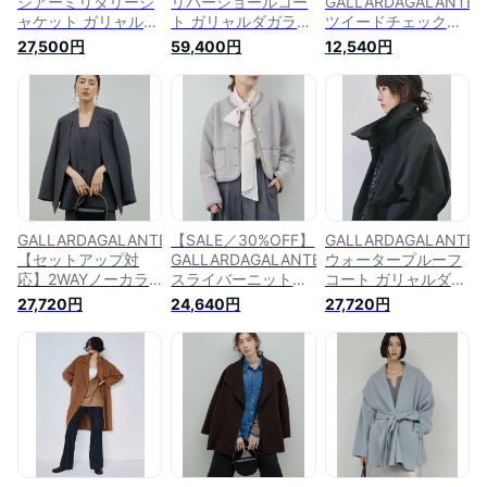
シアーミリタリージ
リバーショールコー
GALLARDAGALANTE
ャケット ガリャルダ
ト ガリャルダガラン
ツイードチェックジ
ガランテ ジャケッ
テ ジャケット・アウ
ャケット ガリャルダ
27,500円
59,400円
12,540円
ト・アウター その他
ター その他のジャケ
ガランテ ジャケッ
のジャケット・アウ
ット・アウター ブラ
ト・アウター その他
ター ブラウン ブラ
ック ベージュ ブラ
のジャケット・アウ
ック グレー ベージ
ウン【送料無料】
ター ブラック ホワ
ュ【送料無料】
イト【送料無料】
GALLARDAGALANTE
【SALE／30%OFF】
GALLARDAGALANTE
【セットアップ対
GALLARDAGALANTE
ウォータープルーフ
応】2WAYノーカラ
スライバーニットジ
コート ガリャルダガ
ージャケット ガリャ
ャケット ガリャルダ
ランテ ジャケット・
27,720円
24,640円
27,720円
ルダガランテ ジャケ
ガランテ ジャケッ
アウター その他のジ
ット・アウター その
ト・アウター その他
ャケット・アウター
他のジャケット・ア
のジャケット・アウ
ブラック ベージュ
ウター グレー ブラ
ター ブラック【送料
グレー【送料無料】
ック【送料無料】
無料】