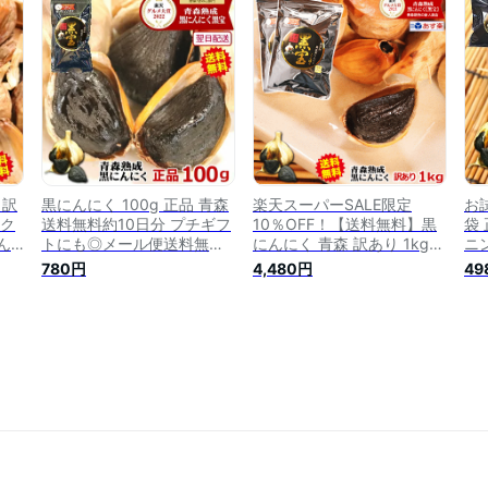
 訳
く 1kg】【黒にんにく 青森
無添加 青森 黒にんにくの高
か
にく
産】青森 にんにく 国産
まる美食店
り
5
【
 訳
黒にんにく 100g 正品 青森
楽天スーパーSALE限定
お
ニク
送料無料約10日分 プチギフ
10％OFF！【送料無料】黒
袋
ん
トにも◎メール便送料無料
にんにく 青森 訳あり 1kg約
ニ
【黒にんにく 黒宝 100g】
3か月分送料無料青森県産に
し
780円
4,480円
49
黒
【くろにんにく 熟成】【黒
んにく 国産【黒にんにく 訳
ん
にん
にんにく お試し】【黒にん
あり 黒宝 1kg】【黒にんに
国
んに
にく 送料無料】【黒ニンニ
く 1kg】【熟成黒にんにく
【
んに
ク 青森】にんにく 国産 780
青森】【黒にんにく 送料無
産
円
料】【黒にんにく 訳あり】
9