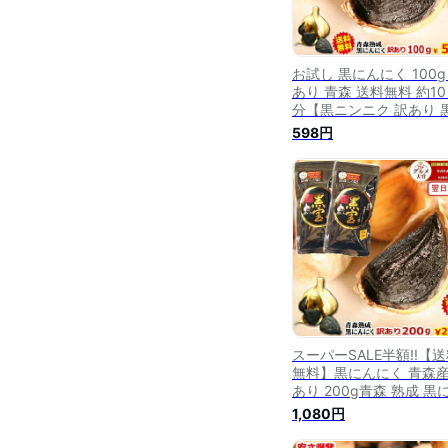
お試し 黒にんにく 100g
あり 青森 送料無料 約1
分【黒ニンニク 訳あり 
100g】【黒にんにく
598円
100g】【熟成黒にんにく
森】【黒ニンニク 国産
【くろにんにく】【税込
598円】
スーパーSALE半額!!【
無料】黒にんにく 青森産
あり 200g青森 熟成 黒
にく200グラム(約20日分
1,080円
青森にんにく福地ホワイ
六片で作った無添加 無