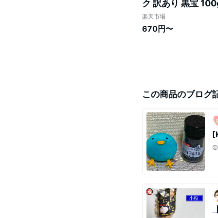
ク 訳あり 黒宝 1
にく 熟成】選べる重
楽天市場
670円〜
この商品のブログ