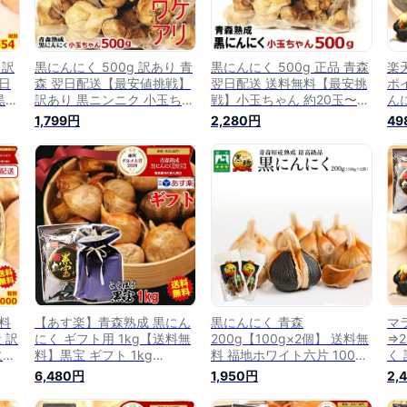
 訳
黒にんにく 500g 訳あり 青
黒にんにく 500g 正品 青森
楽
0日
森 翌日配送【最安値挑戦】
翌日配送 送料無料【最安挑
ポ
黒宝
訳あり 黒ニンニク 小玉ちゃ
戦】小玉ちゃん 約20玉〜
ん
ん 約20玉〜35玉入り【送
35玉【送料無料】青森熟成
50
1,799円
2,280円
49
 青
料無料】青森熟成黒にんに
黒にんにく 黒宝【くろにん
熟
】
く 黒宝【くろにんにく 熟
にく 熟成】【黒にんにく
料
成】【黒にんにく 500g】
500g】【熟成黒にんにく
く
【熟成黒にんにく 青森】
青森】【黒ニンニク 国産】
30
【黒ニンニク 小玉】1799円
通常2280円
に
ク
49
送料
【あす楽】青森熟成 黒にん
黒にんにく 青森
マ
 訳
にく ギフト用 1kg【送料無
200g【100g×2個】 送料無
⇒
にん
料】黒宝 ギフト 1kg
料 福地ホワイト六片 100%
く 
)
(500g×2個)約3か月分【く
くろにんにく 黒大蒜 にんに
ホ
6,480円
1,950円
2,
ト
ろにんにく 熟成】【黒にん
く 黒ニンニク 黒贈 200g 国
ニン
着色
にく 黒宝 1kg】【黒にんに
産 青森県産 熟成黒にんにく
無