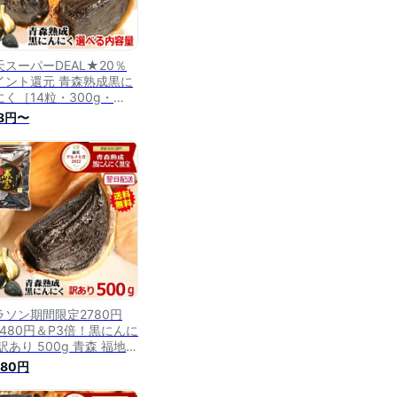
天スーパーDEAL★20％
イント還元 青森熟成黒に
にく［14粒・300g・
0g・1kg］選べる 青森
8円〜
成黒にんにく 黒宝 送料無
 ギフトにも【くろにんに
 熟成】【黒にんにく
0g 500g 1kg】【黒にん
く 送料無料】【黒ニンニ
 青森】にんにく 国産
8円～
ラソン期間限定2780円
2480円＆P3倍！黒にんに
訳あり 500g 青森 福地
ワイト六片【青森 熟成黒
480円
ニク 訳あり 500g 送料
料】黒にんにく 黒宝 約1