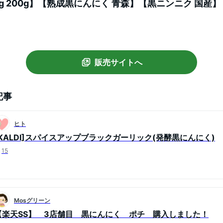
00g 200g】【熟成黒にんにく 青森】【黒ニンニク 国産
量 670円～
販売サイトへ
記事
ヒト
[KALDI]スパイスアップブラックガーリック(発酵黒にんにく)
15
Mosグリーン
【楽天SS】 3店舗目 黒にんにく ポチ 購入しました！