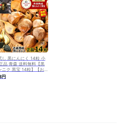
月半分【黒にんにく 訳あ
 500g】【黒にんにく
00g】くろにんにく 国産
税込2780円】
試し 黒にんにく 14粒 小
 正品 青森 送料無料【黒
ンニク 黒宝 14粒】【お試
 黒にんにく】【熟成黒に
8円
にく 青森】【黒ニンニク
産】【くろにんにく】
税込498円】