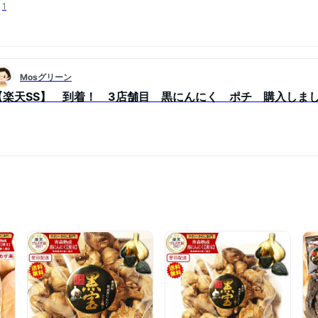
1
Mosグリーン
【楽天SS】 到着！ 3店舗目 黒にんにく ポチ 購入しま