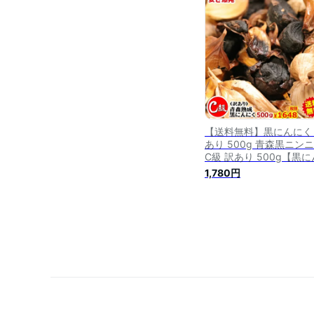
黒ニンニク【黒にんにく
あり 黒宝 200g】にん
国産
【送料無料】黒にんにく
あり 500g 青森黒ニン
C級 訳あり 500g【黒に
にく 訳あり C級 500g】
1,780円
【黒にんにく 500g】【
にんにく 青森産】【黒
にく 送料無料】【黒に
く 訳あり】【熟成黒に
く 訳あり】にんにく 国
1780円458967718033