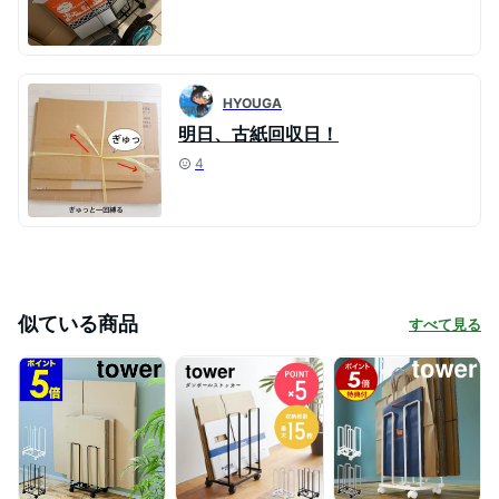
HYOUGA
明日、古紙回収日！
4
似ている商品
すべて見る