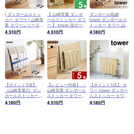
ー ダンボールストッ
しゃれ yamazaki
ン ブラック ホワイ
カー 3303 3304]
3303 3304 タワー
ト【送料無料＆ポイ
シリーズ 公式
ント5倍】
[ ダンボールストッ
【 山崎実業 ダンボ
ダンボール収納
カー タワー ] 山崎実
ールストッカー タワ
tower ダンボールス
業 タワーシリーズ
ー 】 tower 段ボール
トッカー タワー 山
tower 収納 段ボール
ストッカー ワゴン
崎実業 3303 3304
4,510円
4,510円
4,180円
まとめ置き キャスタ
段ボール置き 段ボー
段ボールストッカー
ー付き ホワイト
ル立て 段ボール ス
収納 インテリア お
3303 ブラック
タンド ラック 収納
しゃれ モダン シン
3304
ストッカー 結束でき
プル スリム 北欧 送
る 3303 3304 公式
料無料 10倍 新生活
ホワイト ブラック
母の日 プレゼント
白 黒 モノトーン シ
ンプル おしゃれ
YAMAZAKI
【ポイント5倍】
【レビュー特典】 〔
【ポイント5倍】 タ
《山崎実業/I》ダン
山崎実業 ダンボール
ワー tower ダンボー
ボールストッカー タ
ストッカー タワー
ルストッカー タワ
ワー tower 段ボール
〕 tower 段ボールス
ー ホワイト 山崎実
4,180円
4,510円
4,180円
ストッカー キャスタ
トッカー ワゴン 段
業 3303 収納ワゴン
ー付き 収納 シンプ
ボール置き 段ボール
段ボールラック スタ
ル リビング モノト
立て 段ボール スタ
ンド キャスター付き
ーン 便利 日用品雑
ンド ラック 収納 ス
新生活 【送料無料】
貨 3303/3304
トッカー 結束できる
3303 3304 公式 ホ