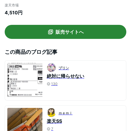
カー スリム ダンボール収納 段ボール 収納
楽天市場
ストッカー スタンド ラック ホワイト ブラ
4,510円
ック タワー 3303 3304 ポイント5倍
販売サイトへ
この商品のブログ記事
プリン
絶対に帰らせない
130
ｍｅｍｉ
楽天SS
7