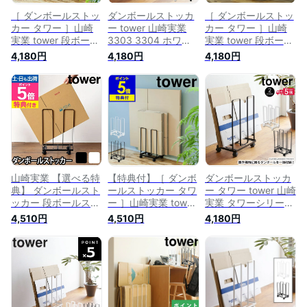
［ ダンボールストッ
ダンボールストッカ
［ ダンボールストッ
カー タワー ］山崎
ー tower 山崎実業
カー タワー ］山崎
実業 tower 段ボール
3303 3304 ホワイ
実業 tower 段ボール
ストッカー 段ボール
ト ブラック タワー
ストッカー 段ボール
4,180円
4,180円
4,180円
ダンボール 置き 立
段ボールストッカー
ダンボール置き 段ボ
て スタンド 収納 ダ
ダンボールラック ダ
ール入れ 収納 ダン
ンボールラック 段ボ
ンボールスタンド ラ
ボールラック 段ボー
ールラック ダンボー
ック ストッカー 収
ルラック ダンボール
ル収納ワゴン ストッ
納 省スペース 段ボ
収納ワゴン 紙袋スト
カー 収納ラック シ
ール置き コンパクト
ッカー ストッカー
ンプル おしゃれ
シンプル おしゃれ
収納ラック 整理 お
yamazaki 3303
白 黒 キャスター付
しゃれ yamazaki
3304【ポイント5倍
き 整理 まとめ
3303 3304 タワー
送料無料】
シリーズ
山崎実業 【選べる特
【特典付】［ ダンボ
ダンボールストッカ
典】 ダンボールスト
ールストッカー タワ
ー タワー tower 山崎
ッカー 段ボールスト
ー ］山崎実業 tower
実業 タワーシリーズ
ッカー ダンボール
段ボールストッカー
収納 ダンボール収納
4,510円
4,510円
4,180円
段ボール 立て 置き
段ボール ダンボール
段ボール 収納 ダン
スタンド おしゃれ
置き 段ボール入れ
ボールラック 段ボー
ストッカー キャスタ
収納 ダンボールラッ
ルラック スタンド
ー シンプル ラック
ク 段ボールラック
収納ラック シンプル
リビング 収納
ダンボール収納ワゴ
新生活 新居 片づく
yamazaki タワーシ
ン 紙袋ストッカー
段ボールストッカー
リーズ [tower タワ
収納ラック 整理 お
省スペース モノトー