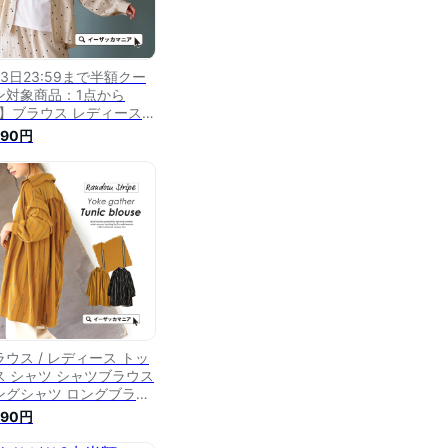
23日23:59まで半額クー
ン対象商品：1点から
K】ブラウス レディース /
くたび揺れるデザイン ト
990円
プス シャツ シャツブラウ
 長袖 スタンドカラー 綿
00％ セットアップ 大きい
イズ ゆったり 春 【メー
便可22】◆フロッキード
ト ナチュラルブラウス
ラウス / レディース トッ
ス シャツ シャツブラウス
ングシャツ ロングブラウ
 チュニック 長そで 長袖
490円
 大きいサイズ ゆったり
 【メール便可22】◆ラン