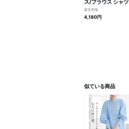
ス/ブラウス シャツ
イズ[メール便不可
楽天市場
4,180円
似ている商品