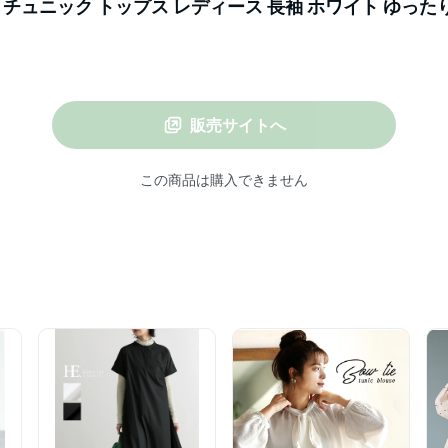
 チュニック トップス レディース 長袖 ホワイト ゆった
]
販売サイトへ
この商品は購入できません