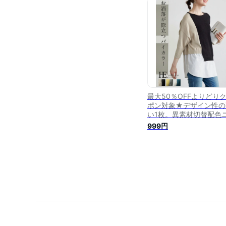
きいサイズ 体型カバー[
ル便不可][送料無料!]
最大50％OFFよりどり
ポン対象★デザイン性の
い1枚。異素材切替配色
ト/ニット セーター レイ
999円
ード 配色 レディース ト
プス 異素材 ゆったり 大
いサイズ[メール便不可]