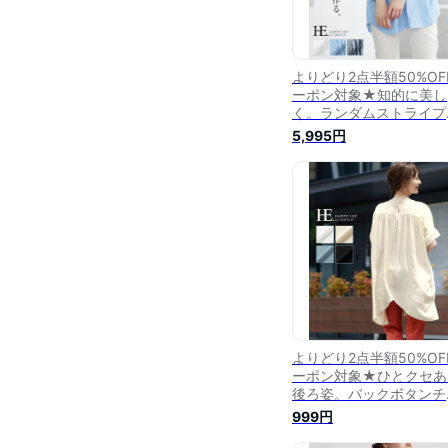
よりどり2点半額50%OF
ーポン対象★知的に美し
く。ランダムストライプ
リューム袖ブラウス/ブ
5,995円
ス シャツ ストライプ ボ
ューム袖 レディース ト
ス チュニック丈 異素材 
ったり 大きいサイズ 体
バー[メール便可（1点ま
で）] [M便 1/1][メール
送料無料!]
よりどり2点半額50%OF
ーポン対象★ひとクセあ
後ろ姿。バックボタンチ
ニックブラウス/ブラウス
999円
ップス チュニック キー
ク レディース ゆったり 