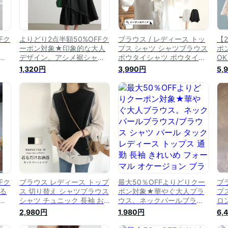
Fク
よりどり2点半額50%OFFク
ブラウス / レディース トッ
【
ーポン対象★印象的な大人
プス シャツ シャツブラウス
ポ
ボ
デザイン。アシメ裾シャツ
ボウタイシャツ ボウタイブ
O
ラウ
ワンピ/ワンピース ワンピ
ラウス チュニック チュニッ
動
1,320円
3,990円
5,
リ
レイヤード アシンメトリー
クシャツ リボン 長袖 大き
ッ
ップ
レディース バンドカラー ロ
いサイズ ゆったり 秋 【メ
ス
ゆ
ング丈 半袖 ゆったり 大き
ール便可22】◆ボウタイ チ
1
型カ
いサイズ[返品交換不可][メ
ュニックブラウス
サ
ール便不可][送料無料!]
ル
便で
ッ
Fク
ブラウス レディース トップ
最大50％OFFよりどりクー
ブ
る
ス 切り替え シャツブラウス
ポン対象★華やぐ大人ブラ
プ
ュ
シャツ チュニック 長袖 お
ウス。ネックパールブラウ
ロ
 ト
しゃれ 長袖シャツ ストライ
ス/ブラウス シャツ パール
ス
2,980円
1,980円
6,
ネッ
プ 切替トップス レイヤード
タック レディース トップス
襟
大
風 カットソー tシャツ プル
通勤 長袖 きれいめ フォー
冬