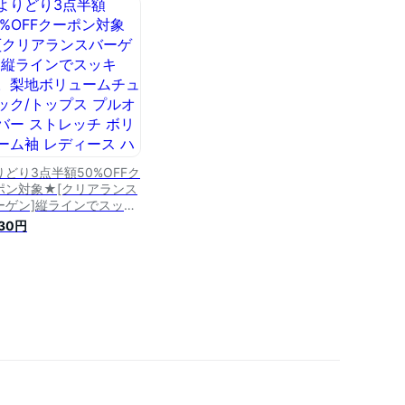
ムストライプ ヨークギャ
ー チュニックブラウス
りどり3点半額50%OFFク
ポン対象★[クリアランス
ーゲン]縦ラインでスッキ
。梨地ボリュームチュニ
430円
ク/トップス プルオーバー
トレッチ ボリューム袖 レ
ィース ハイネック 体型カ
ー 梨地 スリット ゆった
 大きいサイズ[メール便不
][返品交換不可]