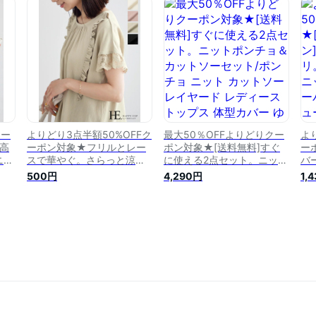
メー
オーバー 大きいサイズ きれ
マル オケージョン ブラウス
ダ
いめ ストライプ ゆったり
フォーマル ブラウス[メール
ザ
大人 カジュアル かわいい
便可（1点まで）] [M便 1/1]
クー
よりどり3点半額50%OFFク
最大50％OFFよりどりクー
よ
高
ーポン対象★フリルとレー
ポン対象★[送料無料]すぐ
ー
ニッ
スで華やぐ。さらっと涼し
に使える2点セット。ニット
バ
ヤ
げ袖レースふんわりブラウ
ポンチョ＆カットソーセッ
リ
500円
4,290円
1,
ッ
ス/ブラウス レース フリル
ト/ポンチョ ニット カット
ッ
き
ギャザー レディース トップ
ソー レイヤード レディース
ス
ス リネン風 半袖 [22SM][メ
トップス 体型カバー ゆった
デ
ール便不可]
り 大きいサイズ[メール便不
バ
可]
り
可