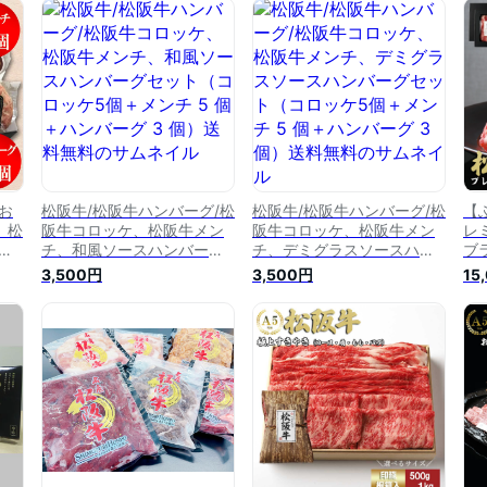
お
松阪牛/松阪牛ハンバーグ/松
松阪牛/松阪牛ハンバーグ/松
【
 松
阪牛コロッケ、松阪牛メン
阪牛コロッケ、松阪牛メン
レ
ケ
チ、和風ソースハンバーグ
チ、デミグラスソースハン
ブ
5ラ
セット（コロッケ5個＋メン
バーグセット（コロッケ5個
牛
3,500円
3,500円
15
と
チ 5 個＋ハンバーグ 3 個）
＋メンチ 5 個＋ハンバーグ
し
送料無料
3 個）送料無料
牛
阪
松
三
落