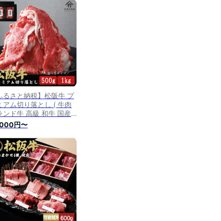
ふるさと納税】松阪牛 プ
ミアム切り落とし ( 牛肉
ランド牛 高級 和牛 国産
 松阪牛 松坂牛 切り落と
,000円〜
 切りおとし 牛肉 松阪牛
丼 肉じゃが すき焼き 松
牛 霜降り 牛肉切り落とし
阪肉 牛肉 人気 おすすめ
重県 松阪市 松阪牛 切り
とし)【竹屋牛肉店】