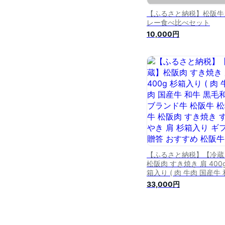
【ふるさと納税】松阪牛
レー食べ比べセット
10,000円
【ふるさと納税】【冷蔵
松阪肉 すき焼き 肩 400
箱入り ( 肉 牛肉 国産牛 
牛 黒毛和牛 ブランド牛 
33,000円
阪牛 松坂牛 松阪肉 すき
き すきやき 肩 杉箱入り
フト 贈答 おすすめ 松阪
すき焼き肉 冷蔵 名店 牛