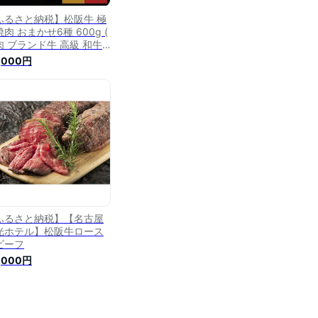
ふるさと納税】松阪牛 極
肉 おまかせ6種 600g (
肉 ブランド牛 高級 和牛
産牛 松阪牛 松坂牛 焼肉
,000円
き肉 BBQ バーベキュー
肉牛肉 赤身 霜降り 霜降
牛肉 赤身牛肉 松阪牛焼肉
阪肉 松阪牛 人気 おすす
 三重県 松阪市 竹屋牛肉
 )【竹屋牛肉店】
ふるさと納税】【名古屋
光ホテル】松阪牛ロース
ビーフ
,000円