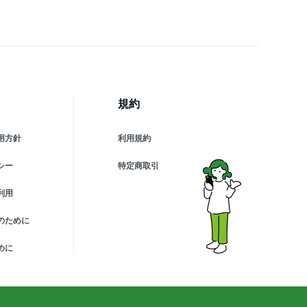
規約
用方針
利用規約
シー
特定商取引
利用
のために
めに