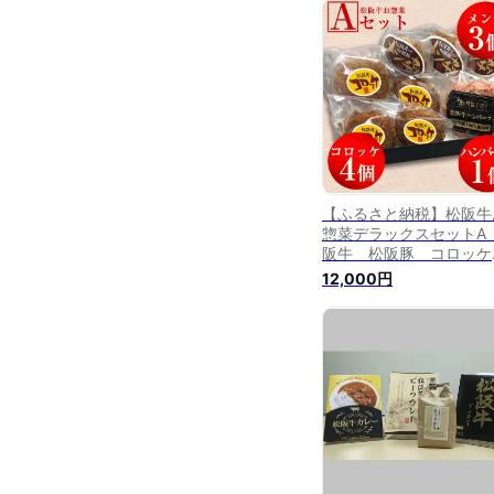
【ふるさと納税】松阪牛
惣菜デラックスセットA
阪牛 松阪豚 コロッ
メンチ ハンバーグ A
12,000円
ンク 雌牛 焼肉やま
やまとダイニング