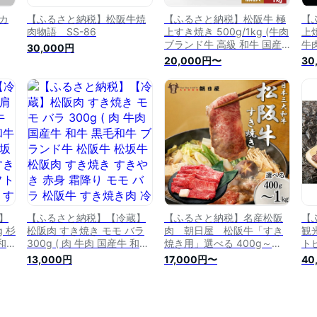
カ
【ふるさと納税】松阪牛焼
【ふるさと納税】松阪牛 極
【
肉物語 SS-86
上すき焼き 500g/1kg (牛肉
上焼
ブランド牛 高級 和牛 国産
牛
30,000円
牛 松阪牛 松坂牛 すき焼き
国
20,000円〜
30
すき焼き牛肉 ロース 肩 モ
焼
モ バラ 赤身 霜降り牛肉 赤
焼
身牛肉 松阪牛すき焼き 松阪
り
肉 人気 おすすめ 三重県 松
松
阪市 松阪牛すき焼き 竹屋牛
め
肉店)【竹屋牛肉店】
店
】
【ふるさと納税】【冷蔵】
【ふるさと納税】名産松阪
【
g 杉
松阪肉 すき焼き モモ バラ
肉 朝日屋 松阪牛「すき
観
和
300g ( 肉 牛肉 国産牛 和牛
焼き用」選べる 400g～
ト
松
黒毛和牛 ブランド牛 松阪牛
1kg 松阪牛 松阪 三重 津
13,000円
17,000円〜
40
焼
松坂牛 松阪肉 すき焼き す
津市 和牛 牛肉 牛 すき焼き
 ギ
きやき 赤身 霜降り モモ バ
すきやき 焼きしゃぶ ロース
牛
ラ 松阪牛 すき焼き肉 冷蔵
ウデ モモ バラ
銀
人気 おすすめ 名店 牛銀 牛