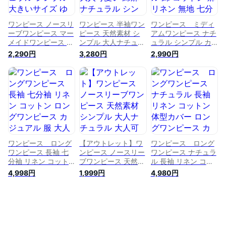
ワンピース ノースリ
ワンピース 半袖ワン
ワンピース ミディ
ーブワンピース マー
ピース 天然素材 シ
アムワンピース ナチ
メイドワンピース ナ
ンプル 大人ナチュラ
ュラル シンプル カ
チュラル シンプル
ル 大人可愛い 綿麻
ジュアル 綿 コット
2,290円
3,280円
2,990円
大きいサイズ ゆった
ナチュラル シンプル
ン 麻 リネン 無地 七
り きれいめ 大人 30
大きいサイズ ゆった
分袖 長袖 ミディア
代 40代 50代 マタニ
り きれいめ 大人 30
ム丈 Aライン きれい
ティ 体型カバー 大
代 40代 50代 マタニ
め 大きいサイズ 30
人可愛い 春夏 春
ティ 体型カバー 大
代 40代 50代 春
夏ワンピース
人可愛い 春夏 春
夏 春夏ワンピース
NP2088
夏ワンピース
NP1330
NP2094
ワンピース ロング
【アウトレット】ワ
ワンピース ロング
ワンピース 長袖 七
ンピース ノースリー
ワンピース ナチュラ
分袖 リネン コット
ブワンピース 天然素
ル 長袖 リネン コッ
ン ロングワンピース
材 シンプル 大人ナ
トン 体型カバー ロ
4,998円
1,999円
4,980円
カジュアル 服 大人
チュラル 大人可愛い
ングワンピース カジ
30代 40代 50代 大
綿麻 ナチュラル シ
ュアル シンプル 無
きいサイズ ゆったり
ンプル 大きいサイズ
地 レディース 大き
春夏 春夏ワンピ
ゆったり きれいめ
いサイズ ゆったり
ース NP1360
大人 30代 40代 50
春夏 春夏ワンピ
代 マタニティ 体型
ース NP1329