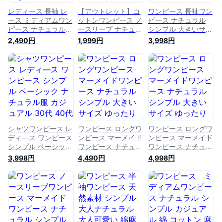
レディース 長袖 レ
【アウトレット】コ
ワンピース 長袖ワン
ース ミディアムワン
ットンワンピース ノ
ピース ナチュラル
ピース ナチュラル服
ースリーブ ナチュラ
シンプル 大きいサイ
30代 40代 ゆったり
ル シンプル 体型カ
ズ ゆったり きれい
2,490円
1,999円
3,998円
大きいサイズ カジュ
バー 重ね着 カジュ
め 大人 30代 40代
アル シンプル 無地
アル レディース 服
50代 マタニティ 体
ベーシック 春夏
大人かわいい 30代
型カバー 大人可愛い
春夏ワンピース
40代 50代 大きいサ
春夏 春夏ワンピ
NP1657
イズ ゆったり 春
ース NP2054
夏 春夏ワンピース
NP1905
シャツワンピース レ
ワンピース ロングワ
ワンピース ロングワ
ディ—ス ワンピース
ンピース マーメイド
ンピース マーメイド
シンプル ベーシック
ワンピース ナチュラ
ワンピース ナチュラ
ナチュラル服 カジュ
ル シンプル 大きい
ル シンプル 大きい
3,998円
4,490円
4,998円
アル 30代 40代 50
サイズ ゆったり き
サイズ ゆったり き
代 大人可愛い 大き
れいめ 大人 30代 40
れいめ 大人 30代 40
いサイズ ゆったり
代 50代 マタニティ
代 50代 マタニティ
無地 ピスタチオ
体型カバー 大人可愛
体型カバー 大人可愛
春夏 春夏ワンピー
い 春夏 春夏ワン
い 春夏 春夏ワン
ス NP1737
ピース NP2087
ピース NP2086