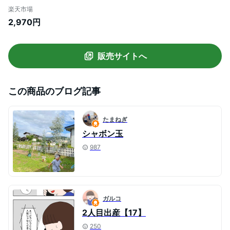
カジュアル シンプル 無地 レディース 大人
楽天市場
可愛い チュニック バルーンワンピース 30
2,970円
代 40代 ゆったり 春夏 春夏ワンピース
NP0527
販売サイトへ
この商品のブログ記事
たまねぎ
シャボン玉
987
ガルコ
2人目出産【17】
250