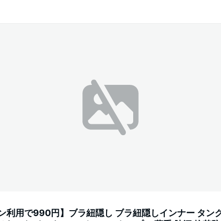
ポン利用で990円】ブラ紐隠し ブラ紐隠しインナー タン