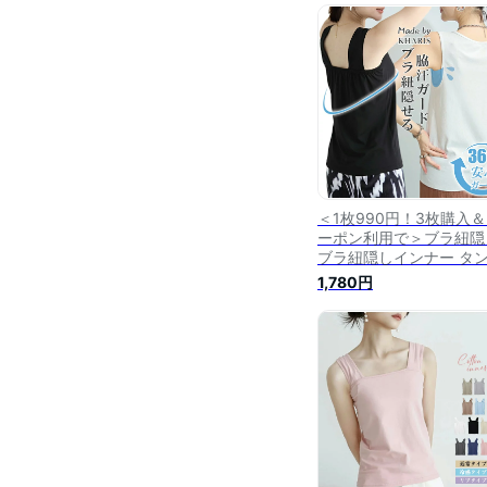
トップス 薄手 脇汗 抗菌
臭 汗取りインナー 脇汗
ド シンプル 定番 重ね着
縮性 通気性 冷感インナ
接触冷感 8色 送料無料
＜1枚990円！3枚購入
ーポン利用で＞ブラ紐隠
ブラ紐隠しインナー タ
トップ 脇汗 インナー 抗
1,780円
防臭 接触冷感 汗取りイ
ー 脇汗ガード レディー
ップス レイヤード ブラ
せる タンク 吸収 360度
ード【ブラ紐隠し】 キ
ソール レディース