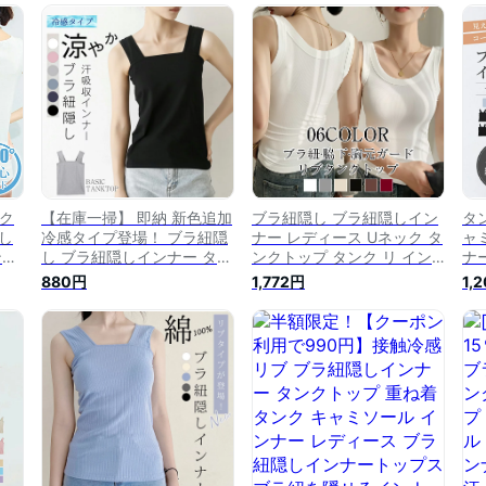
防
汗 抗菌防臭 汗取りインナー
トップス 脇汗 抗菌防臭 汗
ガ
ガー
脇汗 定番 重ね着 伸縮性 通
取りインナー 脇汗ガード 黒
り
 伸
気性 8色 送料無料
白 シンプル 定番 重ね着 冷
重
ー
感インナー □
＆ク
【在庫一掃】 即納 新色追加
ブラ紐隠し ブラ紐隠しイン
タ
し
冷感タイプ登場！ ブラ紐隠
ナー レディース Uネック タ
ャ
ンク
し ブラ紐隠しインナー タン
ンクトップ タンク リ イン
ナ
菌
クトップ タンク キャミソー
ナー トップス 脇汗ガード
性
880円
1,772円
1,
ンナ
ル インナー レディース ト
脇汗 抗菌防臭 汗取りインナ
り
スト
ップス 脇汗 抗菌防臭 汗取
ー シンプル 定番 重ね着 送
プ
紐隠
りインナー 脇汗ガード 黒
料無料
タ
ガ
白 シンプル 定番 重ね着 冷
ー
ャミ
感インナー 接触冷感