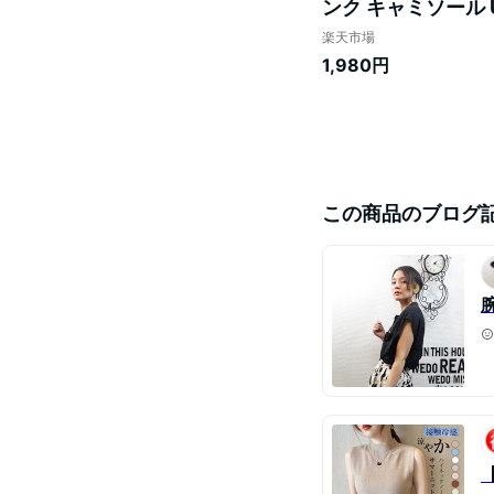
ンク キャミソール 
インナー 脇汗ガード
楽天市場
送料無料
1,980円
この商品のブログ