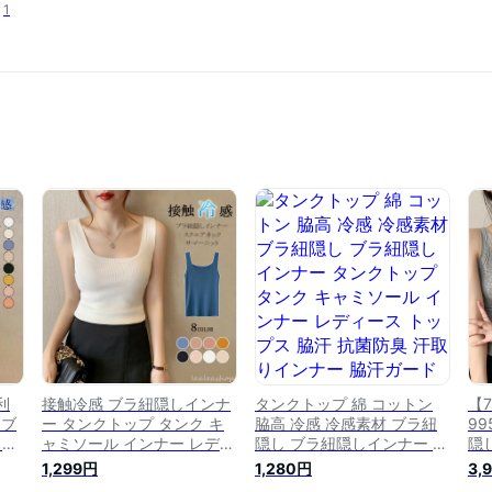
1
利
接触冷感 ブラ紐隠しインナ
タンクトップ 綿 コットン
【
 ブ
ー タンクトップ タンク キ
脇高 冷感 冷感素材 ブラ紐
9
クト
ャミソール インナー レディ
隠し ブラ紐隠しインナー タ
隠
 U
ース 夏 スクエアネツク サ
ンクトップ タンク キャミソ
ネ
1,299円
1,280円
3,
ース
マーニットタンクトップ 脇
ール インナー レディース
リ