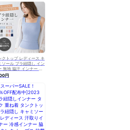
ード 脇汗 抗菌防臭 汗取
インナー シンプル 定番
ね着 送料無料
ンクトップ レディース キ
ミソール ブラ紐隠し イン
ー 無地 脇汗 インナー 女
 抗菌防臭 接触冷感 汗取
200円
インナー 脇汗ガード トッ
ス レイヤード ブラ紐隠し
ンクトップ 女性 キャミソ
ル トップス 重ね着 綿