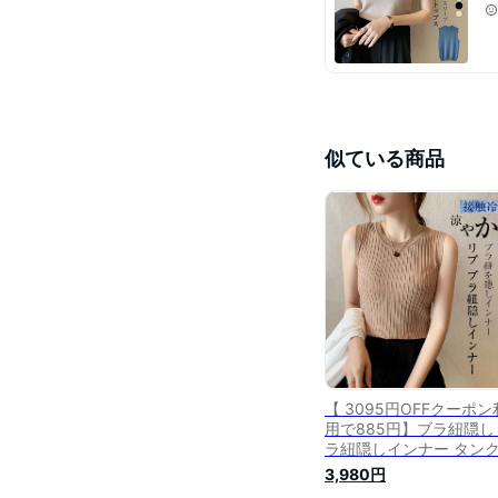
似ている商品
【 3095円OFFクーポン
用で885円】ブラ紐隠し
ラ紐隠しインナー タン
ップ タンク キャミソール
3,980円
ネック インナー レディ