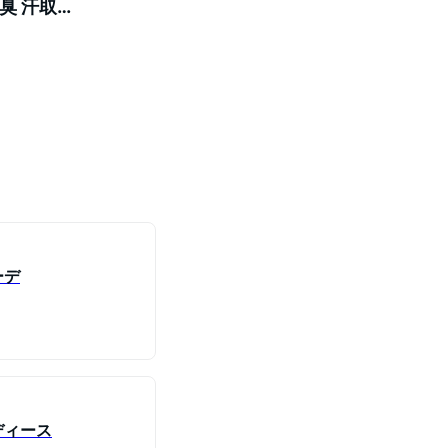
臭 汗取り
冷感 8色
ーデ
レディース