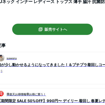
Uネック インナー レディース トップス 薄手 脇汗 抗菌防
 シンプル 定番 重ね着 伸縮性 通気性 冷感インナー 接触
販売サイトへ
記事
saworu
腕が少し動かせるようになってきました！＆プチプラ着回しコ
5
🉐楽天お得情報🉐お得に買う！
【期間限定 SALE 50%OFF】990円〜 デイリー 着回し 春夏