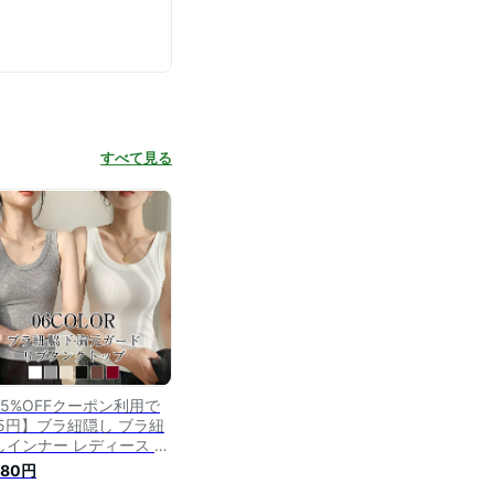
すべて見る
75%OFFクーポン利用で
95円】ブラ紐隠し ブラ紐
しインナー レディース U
ック タンクトップ タンク
980円
 インナー トップス 脇汗