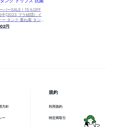
ーパーSALE！15％OFF
布中]2023 ブラ紐隠しイ
ナー タンク 重ね着 タン
トップ ラ紐隠し キャミソ
502円
ル レディース 汗取りイン
ー 冷感インナー 脇汗 タ
ク トップス 抗菌防臭 接
冷感 脇汗ガード 脇高 ブ
紐を隠せるインナー Uネ
 見えない 黒 白 定番 母
日
規約
用方針
利用規約
シー
特定商取引