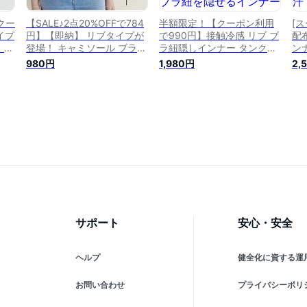
クー
【SALE♪2点20%OFFで784
半額限定！【クーポン利用
[ス
イプ
円】【即納】 リブタイプが
で990円】接触冷感 リブ ブ
配
 ブ
登場！ キャミソール ブラ紐
ラ紐隠しインナー タンクト
ン
クト
隠し ブラ紐隠しインナー タ
ップ 重ね着 タンク キャミ
ク
980円
1,980円
2,
ル
ンクトップ タンク リ イン
ソール インナー レディース
ー
ップ
ナー レディース トップス
ブラ紐隠しインナートップ
ナ
イ
脇汗ガード 脇汗 抗菌防臭
ス ブラ紐を隠せるインナー
ン
 シ
汗取りインナー シンプル 定
定番 重ね着 冷感インナー
触
番 重ね着 冷感インナー 接
伸縮性 通気性 送料無料 敬
ラ
触冷感 送料無料
老の日 プレゼント
ック
の
サポート
安心・安全
ヘルプ
健全化に資する運
お問い合わせ
プライバシーポリ