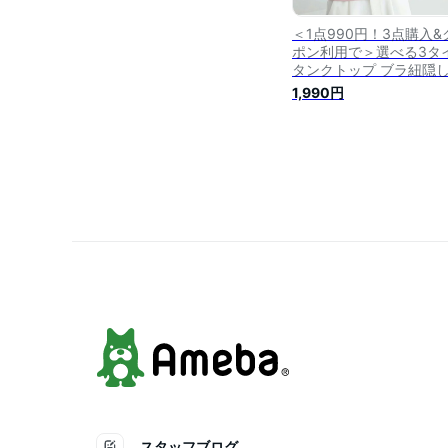
＜1点990円！3点購入&
ポン利用で＞選べる3タ
タンクトップ ブラ紐隠し
ラ紐隠しインナー タン
1,990円
ップ タンク キャミソー
インナー レディース ト
ス 脇汗 抗菌防臭 汗取り
ンナー 脇汗ガード 黒 白
ンプル 定番 重ね着
スタッフブログ