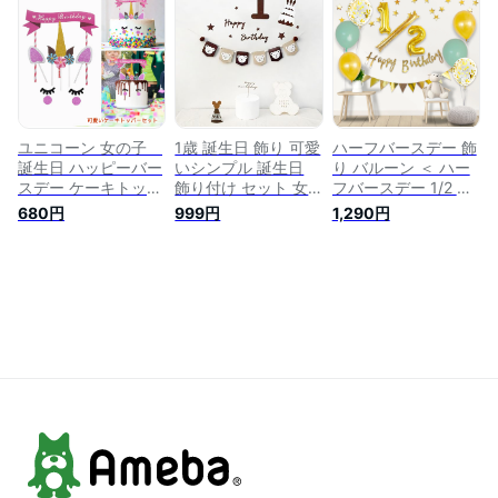
ルーン 飾り ファー
飾り 女の子 男の子
デコレーション キャ
ストバースデー ハー
happy 1/2 birthday
ラクターアルミ風船
フバースデー パーテ
ガーランド、ケーキ
ケーキトッパー イベ
ィー 飾り付け
トッパー、フラッグ
ント装飾 ハッピーバ
ガーランド、フグボ
ースデー 飾り 可愛
ールガーランド 誕生
い バルーン 子供会
日 ウォールステッカ
ー 写真背景 お食い
ユニコーン 女の子
1歳 誕生日 飾り 可愛
ハーフバースデー 飾
初め 飾り 1/2
誕生日 ハッピーバー
いシンプル 誕生日
り バルーン ＜ ハー
Birthday Party
スデー ケーキトッパ
飾り付け セット 女
フバースデー 1/2 ＞
Decorations
ーセット ケーキ飾り
の子 男の子 高級生
風船 バルーン バー
680円
999円
1,290円
ケーキプレート ピン
地 壁に飾る用の
スデー 誕生日 6か月
ク Happy Birthday
happy birthdayフェ
バルーン 誕生日 お
飾り 飾り付け バー
ルト生地バナー、か
祝い ハッピーバース
スデー プレゼント
わいいクマのフェル
デー HAPPY
おしゃれ バースデー
ト生地フラッグガー
BIRTHDAY 送料無料
デコレーション 写
ランド、ケーキ、パ
おしゃれ ハーフ バ
真撮影 デコレーショ
ーティー帽子、1歳の
ースデー
ン 記念写真 イベン
数字、フグボールガ
ト
ーランド、 バースデ
ー 飾り 誕生日 飾り
大人 写真背景 子供
飾り お祝い 1st
Birthday Party
Decorations