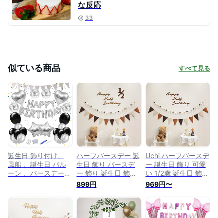
な反応
33
似ている商品
すべて見る
誕生日 飾り付け、
ハーフバースデー 誕
Uchi ハーフバースデ
風船 、誕生日 バル
生日 飾り バースデ
ー 誕生日 飾り 可愛
ーン 、バースデーバ
ー 飾り 誕生日 飾り
い 1/2歳 誕生日 飾り
ルーン、 ハッピーバ
女の子 男の子 フェ
付け セット 女の子
899円
969円〜
ースデー、バースデ
ルト happy birthday
男の子 高級生地 壁
ー 飾り 、happy
レターバナー 誕生日
に飾る用のhappy
birthday バルーン、
写真背景 子供 お祝
half birthdayフェル
誕生日 風船、 誕生
い
ト生地バナー、フェ