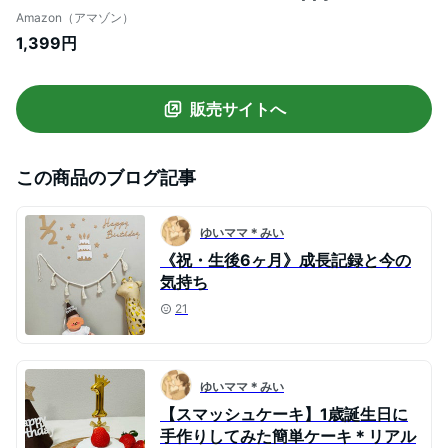
half birthday キリン バルーン、ケーキト
Amazon（アマゾン）
ッパー、タッセル タペストリー、誕生日ケ
1,399円
ーキ 飾り 誕生日 飾り 大人 写真背景 子供
飾り お祝い Birthday Party Decorations
(Happy 1/2 Birthday)
販売サイトへ
この商品のブログ記事
ゆいママ＊みい
《祝・生後6ヶ月》成長記録と今の
気持ち
21
ゆいママ＊みい
【スマッシュケーキ】1歳誕生日に
手作りしてみた簡単ケーキ＊リアル