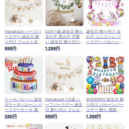
日 飾り 大人 女の子
ルト生地フラッグガ
男の子 birthday
ーランド、フグボー
decorations 誕生日
ルガーランド、 バー
装飾 ガーランド（ブ
スデー 飾り 誕生日
ラック+シルバー）
飾り 大人 写真背景
子供 飾り お祝い
Hanakaze ハーフバ
Uchi 1歳 誕生日 飾り
誕生日 飾り付け 女
Half Birthday Party
ースデー 誕生日 飾
女の子 男の子 可愛
の子 ユニコーン バ
Decorations
り付け フェルト生地
い 誕生日 飾り付け
ースデー バルーン
1/2歳 誕生日 飾り セ
セット ガーランド
セット 風船 誕生日
999円
1,299円
ット シンプル おし
壁掛け シンプル 写
バルーン 飾り
ゃれ バースデー 飾
真背景、happy
Happy Birthday パ
り 女の子 男の子
birthday 誕生日ガー
ーティー 記念日 ハ
happy half birthday
ランド、バルーン 風
ッピーバースデー 子
ガーランド、ケーキ
船、花藤、バースデ
供 birthday
トッパー、フラッグ
ー タペストリー 男
decorations 人気 か
ガーランド、フグボ
の子 女の子 子供 飾
わいい 33点セット
ールガーランド 誕生
り お祝い 1st
日 ウォールステッカ
Birthday
ー 写真背景 お食い
Decorations
ケーキバルーン 誕生
Hanakaze 1/2歳 ハ
SHERONV 誕生日 飾
初め 飾り Half
日ケーキバルーン バ
ーフバースデー 誕生
り付け バルーンバー
Birthday Party
ースデーケーキ 風船
日 飾り付け フェル
スデー 飾り 風船
Decorations
Happy birthday ハ
ト生地 誕生日 飾り
HAPPY BIRTHDAY
280円
999円
1,369円
ッピーバースデー 飾
セット シンプル お
装飾 誕生日 お祝い
り付け バースデーバ
しゃれ バースデー
男の子 女の子 誕生