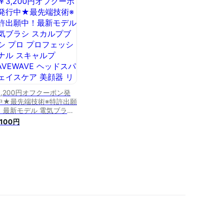
 ラジオ波 頭皮ブラシ 頭
ア 頭皮 顔 ems 美顔器
生日 プレゼント 実用的
 プレゼント 美肌 美顔
3,200円オフクーポン発
中★最先端技術※特許出願
！最新モデル 電気ブラシ
カルプブラシ プロ プロフ
,100円
ッショナル スキャルプ
VEWAVE ヘッドスパ フ
イスケア 美顔器 リフトア
 EMS rf美顔器 頭皮ブラ
頭皮ケア ems美顔器 リ
トアップ ラジオ波 赤色
D