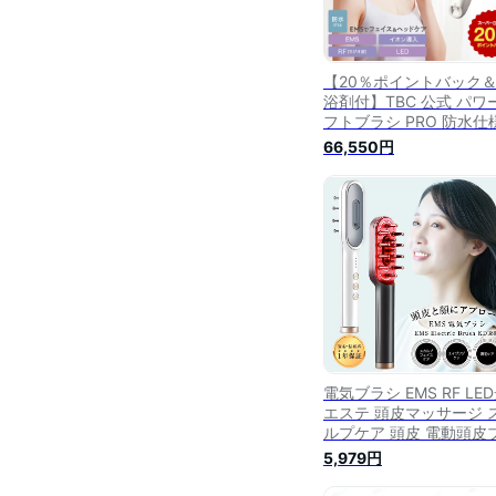
【20％ポイントバック
浴剤付】TBC 公式 パワ
フトブラシ PRO 防水仕
IPX6 美顔器 EMS RF 
66,550円
導入 ラジオ波 LED リフ
ップ 頭皮 頭皮ケア ヘッ
トリートメント 電気ブ
頭皮ブラシ 電動頭皮ブ
EMS美顔器 頭皮マッサ
電気ブラシ EMS RF LE
エステ 頭皮マッサージ 
ルプケア 頭皮 電動頭皮
シ 美顔器 フェイスケア 
5,979円
フトアップ マッサージ 
ステ ラジオ波 エレクト