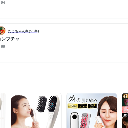
94
たこちゃん🐙('-' 🐙)
コンブチャ
66