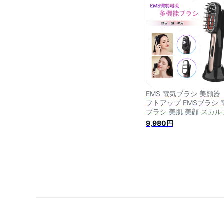
レーション 頭皮ケア 薄
頭皮マッサージャー た
男女兼用 メンズ
EMS 電気ブラシ 美顔器 
フトアップ EMSブラシ 
ブラシ 美肌 美顔 スカル
ブラシ 頭皮マッサージ
9,980円
頭皮ケア ヘアブラシ 光
テ 育毛ヘアブラシ LED 
シ マッサージヘアブラシ
うれい線 たるみ 頭筋 表
筋 首 デコルテ