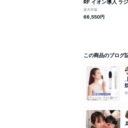
RF イオン導入 ラ
ブラシ 頭皮ブラシ
楽天市場
66,550円
この商品のブログ