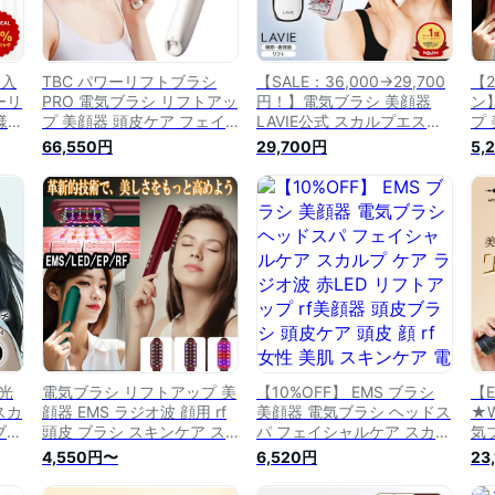
＆入
TBC パワーリフトブラシ
【SALE：36,000→29,700
【2
ーリ
PRO 電気ブラシ リフトアッ
円！】電気ブラシ 美顔器
ン
様
プ 美顔器 頭皮ケア フェイ
LAVIE公式 スカルプエステ
プ 
イオン
スケア EMS RF イオン導入
EMS LLLT 低出力レーザー
用 
66,550円
29,700円
5,
トア
ラジオ波 LED 防水仕様 エス
RF ラジオ波 赤色LED 電気
頭
ド
テティックTBC
針 スカルプブラシ リフトブ
ト
ラシ
ラシ 頭皮ブラシ 頭皮ケア
ト
ラシ
頭皮マッサージ リフトアッ
ラ
ージ
プ エステ ヘッドブラシ
D光
電気ブラシ リフトアップ 美
【10%OFF】 EMS ブラシ
【
スカ
顔器 EMS ラジオ波 顔用 rf
美顔器 電気ブラシ ヘッドス
★W
ブラ
頭皮 ブラシ スキンケア ス
パ フェイシャルケア スカル
気ブ
リ
カルプ 頭皮ブラシ 誕生日
プ ケア ラジオ波 赤LED リ
ラ
4,550円〜
6,520円
23
光エ
ギフト プレゼント オイル
フトアップ rf美顔器 頭皮ブ
頭
ロポ
タンク プレゼント 顔 頭皮
ラシ 頭皮ケア 頭皮 顔 rf 女
ドス