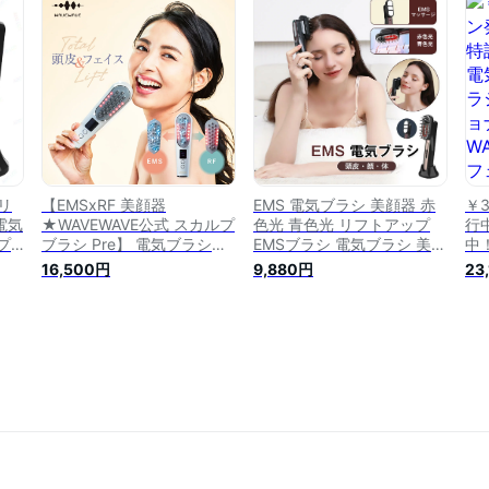
毛
ブラシ フェイスライン
性 美肌 スキンケア 電気 振
器
るみ
動 マッサージ CHILUX リフ
皮ケ
ト 目元 ボディ 防水 表情筋
誕
クリスマス
妻
リ
【EMSxRF 美顔器
EMS 電気ブラシ 美顔器 赤
￥
電気
★WAVEWAVE公式 スカルプ
色光 青色光 リフトアップ
行
プ
ブラシ Pre】 電気ブラシ
EMSブラシ 電気ブラシ 美肌
中
ャー
ems ヘッドスパ 電気針ブラ
美顔 スカルプブラシ 頭皮マ
ス
16,500円
9,880円
23
エス
シ 美顔器 rf美顔器 頭皮ブラ
ッサージャー 頭皮ケア ヘア
ェ
ブラ
シ 赤色LED 電気針 ブラシ
ブラシ 光エステ 育毛ヘアブ
WA
 ほ
頭皮ケア リフトケア リフト
ラシ LED ブラシ マッサージ
ェ
情
アップ 顔 ems美顔器 電動
ヘアブラシ ほうれい線 たる
ップ
頭皮ブラシ 妻 プレゼント
み 頭筋 表情筋 首 EMSマッ
シ 
実用的 女性 誕生日 30代 記
サージ
フ
念日 ギフト
LE