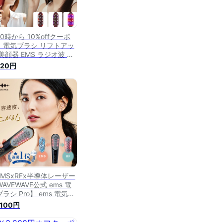
0時から 10%offクーポ
】電気ブラシ リフトアッ
美顔器 EMS ラジオ波 顔
rf 頭皮 ブラシ スカルプ
220円
皮ブラシ 誕生日プレゼン
 オイル タンク プレゼン
 顔 頭皮ブラシ フェイス
イン
EMSxRFx半導体レーザー
AVEWAVE公式 ems 電
ラシ Pro】 ems 電気ブ
シ 美顔器 リフトアップ
,100円
筋 バイブレーション ヘッ
パ フェイスケア rf 美顔