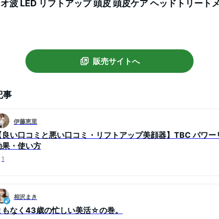
ジオ波 LED リフトアップ 頭皮 頭皮ケア ヘッドトリート
 電動頭皮ブラシ EMS美顔器 頭皮マッサージ
販売サイトへ
記事
伊藤恵里
【良い口コミと悪い口コミ・リフトアップ美顔器】TBC パワー
効果・使い方
1
相沢まき
まもなく43歳の忙しい美活☆の巻。