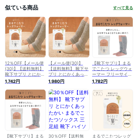
似ている商品
すべて見る
12％OFF【メール便
【メール便(30)】
【靴下サプリ】まる
(30)】【送料無料】
【送料無料】 靴下サ
でこたつ レッグウォ
靴下サプリ とにかく
プリ とにかくあった
ーマー フリーサイズ
あったかい まるでこ
かい まるでこたつレ
全4色 冷え対策 レデ
1,742円
1,980円
1,782円
たつレッグウォーマ
ッグウォーマー レデ
ィース 岡本
ー レディース メン
ィース メンズ 冷え
ズ 冷え対策 発熱
対策 発熱 冷え取り
ADIEU 全2色
靴下 あったかグッズ
冷房対策 ギフト プ
レゼント 厚手 全2色
【靴下サプリ】まる
30％OFF【送料無
まるでこたつレッグ