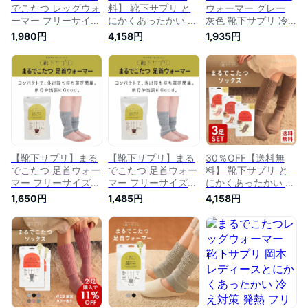
でこたつ レッグウォ
料】 靴下サプリ と
ウォーマー グレー
ーマー フリーサイズ
にかくあったかい ま
灰色 靴下サプリ 冷
全4色 冷え対策 レデ
るでこたつソックス
え対策 発熱 冷え取
1,980円
4,158円
1,935円
ィース 岡本
三足組 靴下 ハイソ
り靴下 あったか 冷
ックス レディース
え性グッズ 冬 暖か
冷え対策 発熱 23-
い あったかグッズ
25cm 全2色
冷房対策 防寒 ひえ
とり 冷えとり ギフ
ト こたつ まるで こ
たつレッグウォーマ
ー あったか まるで
コタツ
【靴下サプリ】まる
【靴下サプリ】まる
30％OFF【送料無
でこたつ 足首ウォー
でこたつ 足首ウォー
料】 靴下サプリ と
マー フリーサイズ
マー フリーサイズ
にかくあったかい ま
全3色 冷え対策 レデ
全3色 冷え対策 レデ
るでこたつソックス
1,650円
1,485円
4,158円
ィース レッグウォー
ィース レッグウォー
三足組 靴下 ハイソ
マー 岡本
マー 岡本
ックス レディース
冷え対策 発熱 23-
25cm 全4色