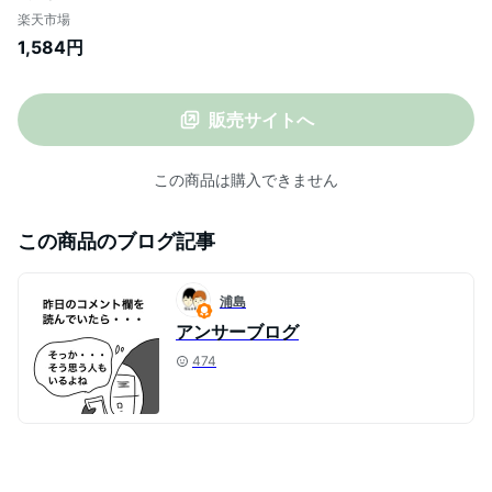
ー レディース メンズ 冷え対策 発熱 全2色
楽天市場
1,584円
販売サイトへ
この商品は購入できません
この商品のブログ記事
浦島
アンサーブログ
474