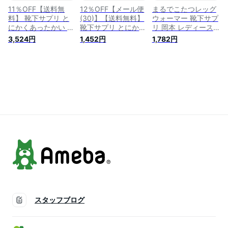
11％OFF【送料無
12％OFF【メール便
まるでこたつレッグ
料】 靴下サプリ と
(30)】【送料無料】
ウォーマー 靴下サプ
にかくあったかい ま
靴下サプリ とにかく
リ 岡本 レディース
るでこたつソックス
あったかい まるでこ
とにかくあったかい
3,524円
1,452円
1,782円
靴下 ハイソックス
たつ足首ウォーマー
冷え対策 発熱 フリ
レディース 冷え対策
レディース メンズ
ーサイズ あったか
発熱 23-25cm
冷え対策 発熱 冷え
暖かい 冷え取り 冷
取り靴下 厚手 冷え
え取り靴下 あったか
とり 冬 暖かい 冷房
グッズ 冷房対策 あ
対策 保温 岡本 足首
ったかソックス ぽか
の冷え プレゼント
ぽか 厚手 ウール ル
ギフト ウール 全2色
ームソックス しめつ
けない 黒 グレー
スタッフブログ