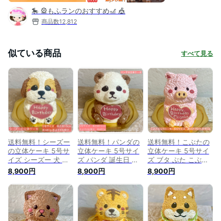
🎠 🎡もふランのおすすめ🎢 🎪
商品数
12,812
似ている商品
すべて見る
送料無料！シーズー
送料無料！パンダの
送料無料！こぶたの
の立体ケーキ 5号サ
立体ケーキ 5号サイ
立体ケーキ 5号サイ
イズ シーズー 犬 誕
ズ パンダ 誕生日 お
ズ ブタ ぶた こぶた
生日 お祝い 記念日
祝い 記念日 動物ケ
子ブタ 誕生日 お祝
8,900円
8,900円
8,900円
動物ケーキ 3Dケー
ーキ 3Dケーキ 立体
い 記念日 動物ケー
キ 立体ケーキ セン
ケーキ センイルケー
キ 送別 立体ケーキ
イルケーキ 誕生日ケ
キ 誕生日ケーキ パ
センイルケーキ 誕生
ーキ サプライズ 犬
ンダケーキ 推し活
日ケーキ サプライズ
ケーキ 可愛い ケー
子供 ケーキ こども
こぶたケーキ ケーキ