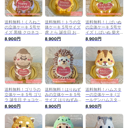
キ かわいい 子供 ケ
可愛い かわいい ぬ
可愛い かわいい 人
ーキ こども プレゼ
いぐるみ 人気 プレ
気 子ども 子供 こど
ント キャラクター
ゼント 子ども バー
も バースデー キャ
バースデー 推し活
スデー キャラクター
ラクター 推し活
子ども ペット
送料無料！くろねこ
送料無料！トラの立
送料無料！しばいぬ
の立体ケーキ 5号サ
体ケーキ 5号サイズ
の立体ケーキ 5号サ
イズ 黒猫 クロネコ
虎 とら 誕生日 お祝
イズ しばいぬ 柴犬
くろねこ ねこ 猫 ネ
い 記念日 ケーキ 可
犬 誕生日 お祝い 記
8,900円
8,900円
8,900円
コ 誕生日 記念日 ガ
愛い かわいい 子供
念日 動物ケーキ 3D
ナッシュ 動物ケーキ
子ども 動物ケーキ
ケーキ 立体ケーキ
3Dケーキ 立体ケー
3Dケーキ 立体ケー
センイルケーキ 誕生
キ センイルケーキ
キ センイルケーキ
日ケーキ サプライズ
ドンムルケーキ 誕生
推し活 バースデー
犬ケーキ ケーキ 可
日ケーキ サプライズ
プレゼント ドンムル
愛い 送別 かわいい
ねこケーキ かわいい
ケーキ 誕生日ケーキ
人気 びっくり 子ど
ケーキ 人気 可愛い
サプライズ 人気 こ
も 子供 こども キャ
子供 こども バース
ども
ラクター バースデー
デー
送料無料！ゴリラの
送料無料！はりねず
送料無料！ハムスタ
立体ケーキ 5号 ゴリ
みの立体ケーキ 5号
ーの立体ケーキ (ゴ
ラ 誕生日 チョコケ
サイズ はりねずみ
ールデンハムスタ
ーキ 子供 彼氏 お父
ハリネズミ 誕生日
ー）5号サイズ ハム
8,900円
8,900円
8,900円
さん 男の子 動物ケ
お祝い 記念日 ガナ
スター はむすたー
ーキ チョコ 立体ケ
ッシュ 動物ケーキ
誕生日 お祝い 記念
ーキ センイルケーキ
3Dケーキ 立体ケー
日 動物ケーキ 3Dケ
誕生日ケーキ 推し活
キ センイルケーキ
ーキ 立体ケーキ セ