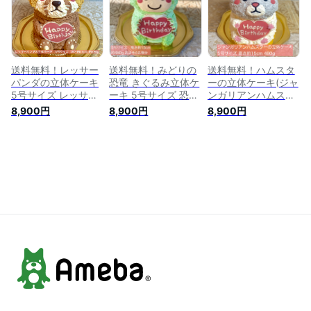
キャラクター サプラ
誕生日ケーキ サプラ
ンイルケーキ 誕生日
イズ ゴリラケーキ
イズ はりねずみケー
ケーキ サプライズ
バースデー ケーキ
キ バースデー ケー
ハムスターケーキ 可
人気 かわいい 可愛
キ 人気 かわいい 可
愛い ケーキ かわい
い プレゼント こど
愛い バレンタイン
い 子供 ケーキ こど
も 子ども
も 子ども ペット
送料無料！レッサー
送料無料！みどりの
送料無料！ハムスタ
パンダの立体ケーキ
恐竜 きぐるみ立体ケ
ーの立体ケーキ(ジャ
5号サイズ レッサー
ーキ 5号サイズ 恐竜
ンガリアンハムスタ
パンダ あらいぐま
誕生日 お祝い 記念
ー） 5号サイズ ハム
8,900円
8,900円
8,900円
誕生日 お祝い 記念
日 男の子 着ぐるみ
スター はむすたー
日 動物ケーキ 3Dケ
ホイップ 動物ケーキ
誕生日 お祝い 記念
ーキ 立体ケーキ セ
3Dケーキ 立体ケー
日 動物ケーキ 立体
ンイルケーキ ドンム
キ センイルケーキ
ケーキ センイルケー
ルケーキ 誕生日ケー
ドンムルケーキ 誕生
キ ドンムルケーキ
キ サプライズ ケー
日ケーキ サプライズ
誕生日ケーキ サプラ
キ プレゼント かわ
バースデー ケーキ
イズ ハムスターケー
いい 可愛い こども
人気 かわいい 可愛
キ ケーキ ジャンガ
子ども 動物 アニマ
い 子供 子ども こど
リアン こども 子供
ルケーキ 推し活
も
子ども 人気