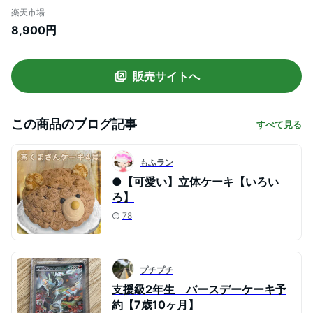
物ケーキ 立体ケーキ センイルケーキ 誕生
楽天市場
日ケーキ サプライズ ねこケーキ かわいい
8,900円
推し活 キャラクター ケーキ 可愛い 人気 こ
ども 子供 女の子 プレゼント 子ども バース
デー
販売サイトへ
この商品のブログ記事
すべて見る
もふラン
●【可愛い】立体ケーキ【いろい
ろ】
78
プチプチ
支援級2年生 バースデーケーキ予
約【7歳10ヶ月】