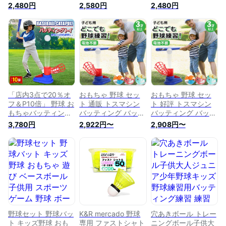
ちゃ 屋外投手トレー
ちゃ 屋外投手トレー
バッティング スイン
2,480円
2,580円
2,480円
ニング 伸縮バット
ニング 伸縮バット
グ 練習 スウィング
野球練習 電池不要
野球練習 電池不要
野球ボールマシン 自
スポーツセット 野球
スポーツセット 野球
動ランチャー 野球ボ
バット キッズ野球
バット キッズ野球
ール 子供用野球練習
おもちゃ ベースボー
おもちゃ ベースボー
トレーニング 野球練
ル スポーツゲーム
ル スポーツゲーム
習 ベースボール ス
室内室外 キッズ用
室内室外 キッズ用
ポーツゲーム 屋内
ベースボール 6歳以
ベースボール 6歳以
屋外 室内 室外 遊び
上 誕生日 プレゼン
上 誕生日 プレゼン
ト
ト
「店内3点で20％オ
おもちゃ 野球 セッ
おもちゃ 野球 セッ
フ＆P10倍」 野球 お
ト 通販 トスマシン
ト 好評 トスマシン
もちゃバッティング
バッティング バッテ
バッティング バッテ
練習 野球 ベースボ
ィングマシン トレー
ィングマシン トレー
3,780円
2,922円〜
2,908円〜
ール 子供 スポーツ
ニング 練習 ボール
ニング 練習 ボール
スポーツゲーム トレ
付き ベースボール
付き ベースボール
ーニング野球 室外
キッズ 子供 野球セ
キッズ 子供 野球セ
お祝い 誕生日 ギフ
ット 練習セット 野
ット 練習セット 野
ト プレゼント 送料
球バット 室内 室外
球バット 室内 室外
無料
キッズ野球 バット
キッズ野球 バット
簡単操作 スポーツト
簡単操作 スポーツト
イ オモチャ 子供用
イ オモチャ 子供用
キッズ用
キッズ用
野球セット 野球バッ
K&R mercado 野球
穴あきボール トレー
ト キッズ野球 おも
専用 ファストシャト
ニングボール子供大