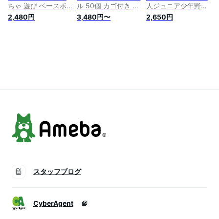
ちゃ 遊び ベースボ
ル 50個 カゴ付き バ
人ジュニア少年野球
ール 子供用 スポー
ッティング練習 野球
キッズ野球練習用バ
2,480円
3,480円〜
2,650円
ツゲーム 野球 ボー
シャトル バッティン
ッティング練習 練習
ル3つ 練習 プレゼン
グシャトル バッティ
用 バッティング ボ
ト ギフト トレーニ
ング用シャトル 野球
ール 軽い 柔らか 安
ング用品 野球おもち
専用シャトル 野球用
全 室内練習遊びおも
ゃ 野球セット 野球
トレーニングボール
ちゃ野球ボール大容
バット 野球 おもち
量 【25個セット】野
ゃ 外おもちゃ 子供
球
スポーツ スポーツゲ
ーム ベースボール
親子 友達
スタッフブログ
CyberAgent