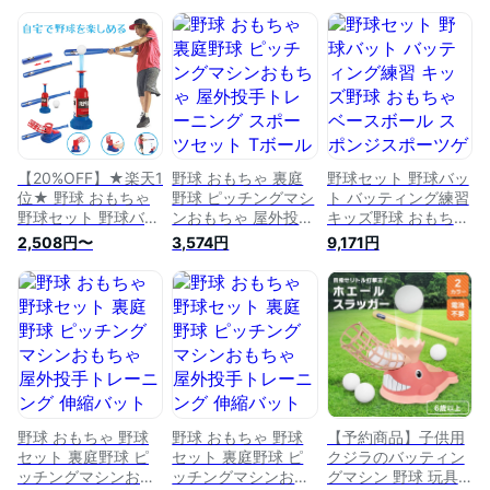
【20%OFF】★楽天1
野球 おもちゃ 裏庭
野球セット 野球バッ
位★ 野球 おもちゃ
野球 ピッチングマシ
ト バッティング練習
野球セット 野球バッ
ンおもちゃ 屋外投手
キッズ野球 おもちゃ
ト 野球 練習 スピー
トレーニング スポー
ベースボール スポン
2,508円〜
3,574円
9,171円
ドシャトルランチャ
ツセット Tボールバ
ジスポーツゲーム 野
ー 裏庭野球 ピッチ
ッティング練 野球セ
球 室内室外 キッズ
ングマシンおもちゃ
ット 野球バット キ
用 ベースボール 6歳
屋外投手トレーニン
ッズ野球 おもちゃ
以上 誕生日 プレゼ
グ スポーツセット
ベースボール スポン
ント
キッズ野球 おもちゃ
ジスポーツゲーム 室
ベースボール 室内室
内室外 キッズ用 ベ
外 子供 ベースボー
ースボール 3歳以上
ル 誕生日 クリスマ
誕生日
ス プレゼント
野球 おもちゃ 野球
野球 おもちゃ 野球
【予約商品】子供用
セット 裏庭野球 ピ
セット 裏庭野球 ピ
クジラのバッティン
ッチングマシンおも
ッチングマシンおも
グマシン 野球 玩具