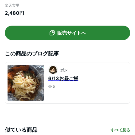
っこバッティング ボール3個 スピードシャ
楽天市場
トルランチャー室内 屋外 裏庭野球 トレー
2,480円
ニング スポーツ キッズ おもちゃ お祝い 誕
生日 クリスマス プレゼント
販売サイトへ
この商品のブログ記事
ボン
6/13お昼ご飯
5
似ている商品
すべて見る