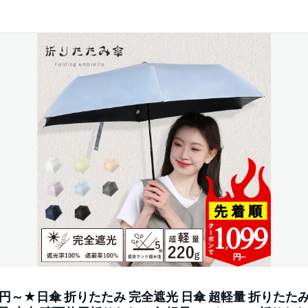
円～★日傘 折りたたみ 完全遮光 日傘 超軽量 折りたた