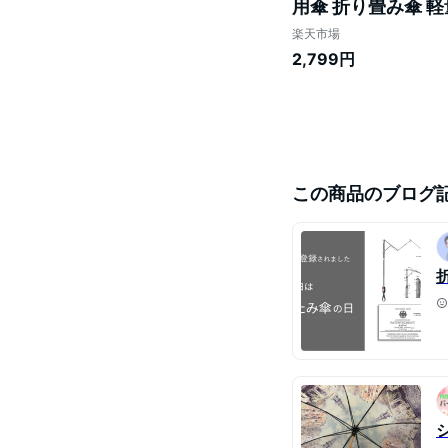
用傘 折り畳み傘 軽
率100％ 日焼け対策
楽天市場
2,799円
この商品のブログ