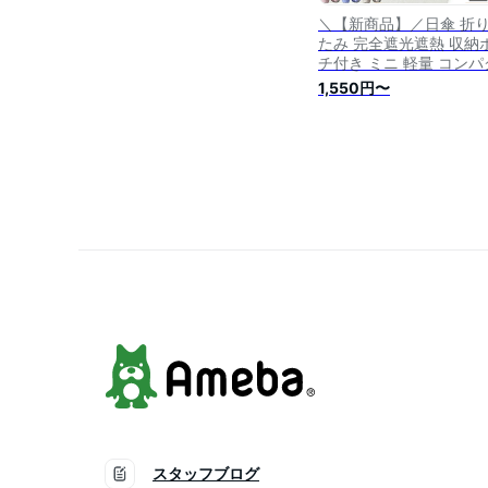
＼【新商品】／日傘 折
たみ 完全遮光遮熱 収納
チ付き ミニ 軽量 コンパ
ト レディース 紫外線対
1,550円〜
折りたたみ傘 晴雨兼用 
UVカット100 折り畳み
撥水 紫外線対策 日焼け
折り畳み傘 軽量 折りた
日傘 遮光率100% 涼しい
スタッフブログ