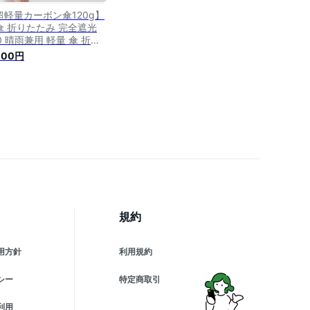
超軽量カーボン傘120g】
傘 折りたたみ 完全遮光
0 晴雨兼用 軽量 傘 折り
たみ傘 レディース 折りた
000円
み日傘 折り畳み傘 雨傘
ンパクト uvカット 紫外線
策
規約
用方針
利用規約
シー
特定商取引
利用