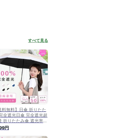
すべて見る
送料無料】日傘 折りたた
 完全遮光日傘 完全遮光超
量 折りたたみ傘 遮光率
00％ 折りたたみ傘 晴雨兼
199円
 晴雨兼用折りたたみ傘 軽
 レディース 3段折り畳み