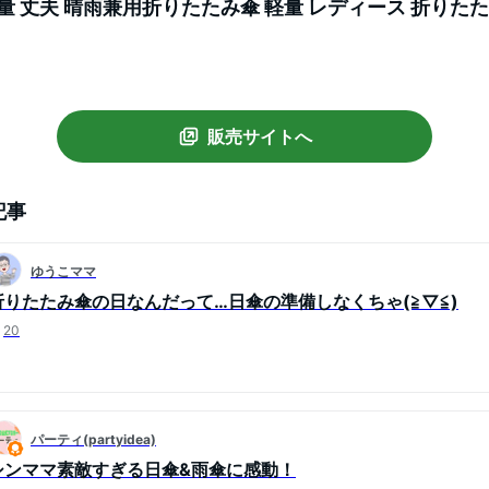
量 丈夫 晴雨兼用折りたたみ傘 軽量 レディース 折りたた
 遮蔽率100％ 遮熱 撥水 uvカット 紫外線対策 ZDS11
販売サイトへ
記事
ゆうこママ
折りたたみ傘の日なんだって…日傘の準備しなくちゃ(≧▽≦)
20
パーティ(partyidea)
シンママ素敵すぎる日傘&雨傘に感動！