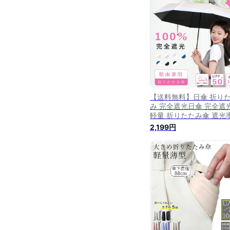
遮蔽率100％ 遮熱 撥水 u
カット 紫外線対策 可愛
【送料無料】日傘 折り
み 完全遮光日傘 完全遮
軽量 折りたたみ傘 遮光
100％ 折りたたみ傘 晴
2,199円
用 晴雨兼用折りたたみ傘
量 レディース 3段折り
傘 軽量 丈夫 晴雨兼用傘
傘 メンズ 軽量 雨傘カバ
撥水 日傘 一級遮光 生地
外線対策 UVカット