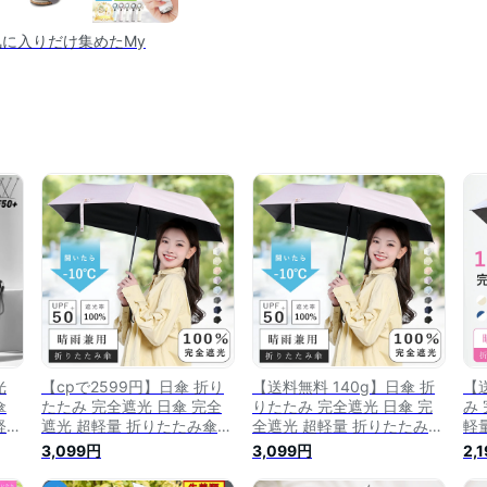
のお気に入りだけ集めたMy
光
【cpで2599円】日傘 折り
【送料無料 140g】日傘 折
【
傘
たたみ 完全遮光 日傘 完全
りたたみ 完全遮光 日傘 完
み
軽量
遮光 超軽量 折りたたみ傘
全遮光 超軽量 折りたたみ傘
軽
み傘
晴雨兼用傘 折り畳み傘 軽量
晴雨兼用傘 折り畳み傘 軽量
1
3,099円
3,099円
2,
たみ
丈夫 晴雨兼用折りたたみ傘
丈夫 晴雨兼用折りたたみ傘
用
対策
軽量 レディース 折りたたみ
軽量 レディース 折りたたみ
量