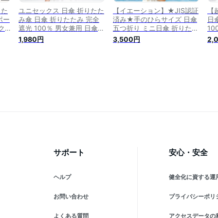
りた
ユニセックス 日傘 折りたた
【イエーション】★JIS認証
【
ポー
み傘 日傘 折りたたみ 完全
済み★手のひらサイズ 日傘
日
ク
遮光 100％ 男女兼用 日傘
五つ折り ミニ日傘 折りたた
10
策
軽量 uvカット 折りたたみ傘
み 完全遮光 超軽量 170g 折
た
1,980円
3,500円
2,
丈夫
レディース 完全遮光 折り畳
りたたみ傘 晴雨兼用傘 折り
た
日傘
み傘UV遮蔽率100% 晴雨兼
畳み傘 丈夫 晴雨兼用折りた
コ
防止
用 傘 折りたたみ日傘 ミニ
たみ傘 レディース 遮光率
対
たみ
携帯便利 折りたたみ レディ
100％ 日焼け対策 遮蔽率
ース UVカット 紫外線対策
100％ 遮熱 撥水 uvカット
梅雨対策 熱中症対策
サポート
安心・安全
ヘルプ
健全化に資する運
お問い合わせ
プライバシーポリ
よくある質問
アクセスデータの