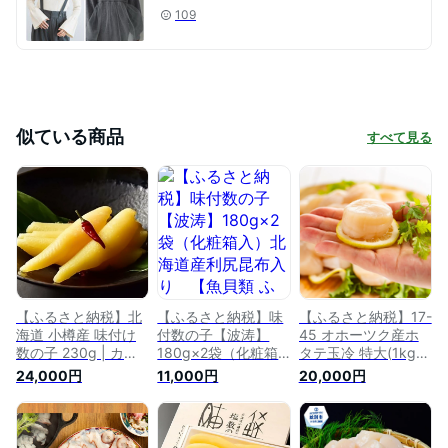
109
似ている商品
すべて見る
【ふるさと納税】北
【ふるさと納税】味
【ふるさと納税】17-
海道 小樽産 味付け
付数の子【波涛】
45 オホーツク産ホ
数の子 230g | カズ
180g×2袋（化粧箱
タテ玉冷 特大(1kg)
ノコ ニシン 魚卵 お
入）北海道産利尻昆
｜ホタテ ほたて 帆
24,000円
11,000円
20,000円
せち 正月 味付き 冷
布入り 【魚貝類 ふ
立 貝柱 貝 冷凍 1kg
凍 国産 北海道産 小
るさと納税 かずのこ
1000g 特大 大粒 大
樽市 小樽 北海道 送
数の子】
玉 大きい 刺身 バタ
料無料
ー焼き 魚介 海鮮 海