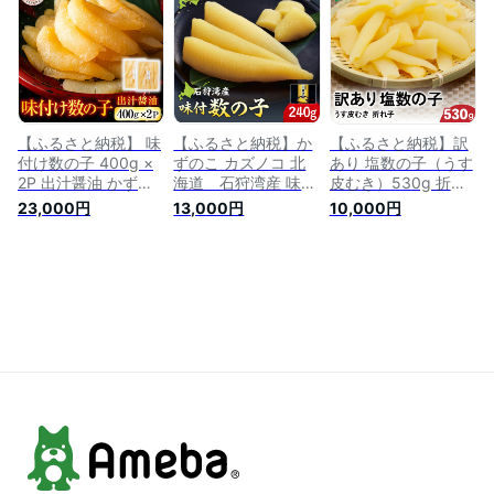
釜飯 釜めしの素 ご
子 数のこ カズノコ
ご飯 簡易包装 お試
はん ご飯 海鮮 海鮮
かずの子 魚介類 海
し 通販 返礼品 ふる
食品 ギフト プレゼ
鮮 加工品 魚卵 海鮮
さと納税 故郷 納税
ント 返礼品 ふるさ
おつまみ グルメ お
北海道 紋別市 紋別
と納税 故郷 納税 北
祝い 味付け 味付き
オホーツク オホーツ
海道 紋別市 紋別 オ
人気（のし対応可）
ク海
ホーツク海
【ふるさと納税】 味
【ふるさと納税】か
【ふるさと納税】訳
付け数の子 400g ×
ずのこ カズノコ 北
あり 塩数の子（うす
2P 出汁醤油 かずの
海道 石狩湾産 味付
皮むき）530g 折
こ かずの子 カズノ
数の子 240g 北海
子 お正月 人気
23,000円
13,000円
10,000円
コ 魚卵 お取り寄せ
道産 石狩市 いしか
魚卵 高級 ごはん
グルメ 海鮮 北海道
り 魚卵 味付き 味付
のお供 惣菜 おかず
根室市 ふるさと納税
け にしん ニシン 鰊
珍味 海鮮 海産物 魚
B-42055
北海道特産品 魚卵
介 魚介類 おつまみ
正月料理 和食 和風
つまみ 北海道産 味
水産加工品 石狩湾
付け 味付 かずのこ
国産 内祝い ギフト
カズノコ 味付数の子
折れ子 折れ 株式会
社やまか 冷凍 おせ
ち