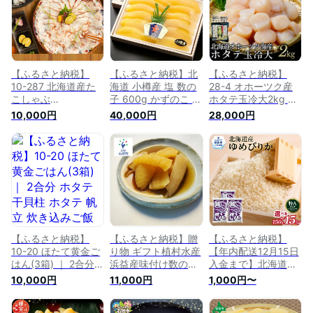
鮮食品 グルメ 食品
通販 返礼品 ギフト
ふるさと納税 故郷
納税 北海道 紋別市
紋別 オホーツク オ
ホーツク海
【ふるさと納税】
【ふるさと納税】北
【ふるさと納税】
10-287 北海道産た
海道 小樽産 塩 数の
28-4 オホーツク産
こしゃぶ
子 600g かずのこ 魚
ホタテ玉冷大2kg ｜
1kg（250g×4）｜
卵 お節 おせち 化粧
ホタテ ほたて 帆立
10,000円
40,000円
28,000円
タコ タコしゃぶ た
箱 | カズノコ ニシン
貝柱 貝 冷凍 2kg
こしゃぶ 蛸 しゃぶ
魚卵 おせち 正月 味
2000g 特大 大粒 大
しゃぶ 小分け 1kg 1
付き 冷凍 国産 北海
玉 大きい 刺身 バタ
キロ 大容量 沢山 海
道産 小樽市 小樽 北
ー焼き 魚介類 魚介
鮮食品 ギフト 冷凍
海道 送料無料
海鮮 海鮮食品 グル
お取り寄せ ふるさと
メ 食品 通販 冷凍 返
納税 故郷 納税 北海
礼品 ギフト ふるさ
道 紋別市 紋別 オホ
と納税 故郷 納税 北
ーツク
海道 紋別市 紋別 オ
ホーツク海
【ふるさと納税】
【ふるさと納税】贈
【ふるさと納税】
10-20 ほたて黄金ご
り物 ギフト植村水産
【年内配送12月15日
はん(3箱) ｜ 2合分
浜益産味付け数の子
入金まで】北海道産
ホタテ干貝柱 ホタテ
(300g(数の子
ゆめぴりか | 小分け
10,000円
11,000円
1,000円〜
帆立 炊き込みご飯の
150g)×3)石狩市 北
選べる 銘柄米 北海
素 炊き込み 釜めし
海道 かずのこ 数の
道米 米 お米 ごはん