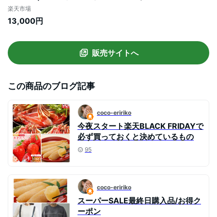
ずの子 ニシンの卵 魚貝類 魚卵 海鮮 海鮮食
楽天市場
品 おせち 年末 プレゼント ギフト 冷凍 ふ
13,000円
るさと納税 故郷 納税 北海道 紋別市 紋別
オホーツク オホーツク海
販売サイトへ
この商品のブログ記事
coco-eririko
今夜スタート楽天BLACK FRIDAYで
必ず買っておくと決めているもの
95
coco-eririko
スーパーSALE最終日購入品/お得ク
ーポン