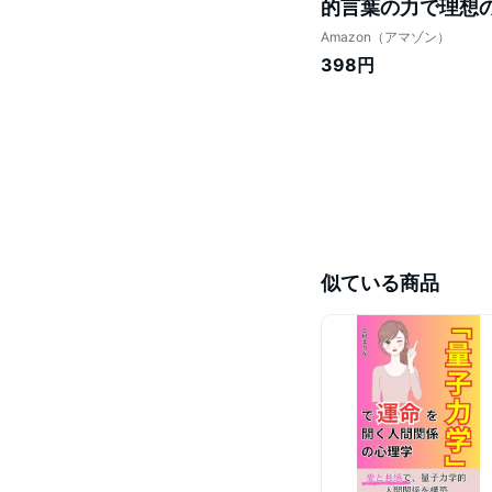
的言葉の力で理想の
ーション入門/人間
Amazon（アマゾン）
チュアルコミュニ
398円
似ている商品