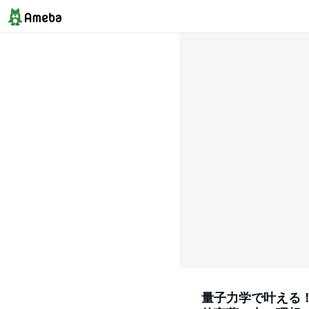
量子力学で叶える