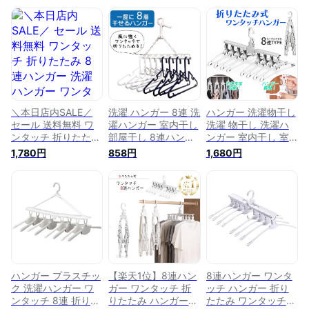
＼本日店内SALE／
洗濯 ハンガー 8連 洗
ハンガー 洗濯物干し
セール 送料無料 ワ
濯ハンガー 室内干し
洗濯 物干し 洗濯ハ
ンタッチ 折りたたみ
部屋干し 8連ハンガ
ンガー 室内干し 室
8連ハンガー 洗濯ハ
ー シャツハンガー
内 部屋干し 8連 8連
1,780円
858円
1,680円
ンガー ワンタッチハ
物干しハンガー 外干
ハンガー 洗濯干し
ンガー 連結ハンガー
し コンパクト ワン
洗濯干しハンガー 洗
物干しハンガー 8本
タッチ 折りたたみ
濯物 洗濯用 物干し
コンパクト 洗濯物干
洗濯グッズ 屋外 便
ハンガー おりたたみ
し 室内 部屋干し 外
利 取り外し可能
折りたたみ 収納 室
干し 収納 日用品 雑
内 屋外 すべり止め
貨 デイリー 新生活
省スペース ワンタッ
ひとり暮らし
チ 跡がつかない ワ
ンタッチハンガー 連
結ハンガー
ハンガー プラスチッ
【楽天1位】8連ハン
8連ハンガー ワンタ
ク 洗濯ハンガー ワ
ガー ワンタッチ 折
ッチ ハンガー 折り
ンタッチ 8連 折りた
りたたみ ハンガー
たたみ ワンタッチハ