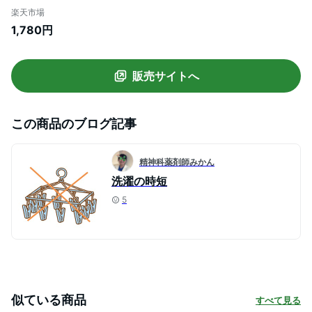
ワンタッチハンガー 連結ハンガー 物干し
楽天市場
ハンガー 8本 コンパクト 洗濯物干し 室内
1,780円
部屋干し 外干し 収納 日用品 雑貨 デイリー
新生活 ひとり暮らし
販売サイトへ
この商品のブログ記事
精神科薬剤師みかん
洗濯の時短
5
似ている商品
すべて見る