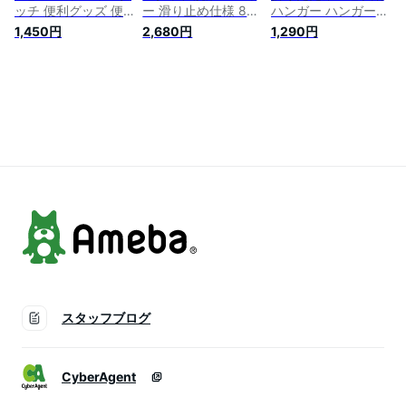
ッチ 便利グッズ 便
ー 滑り止め仕様 8連
ハンガー ハンガー
利 物干しハンガー 8
連結 コンパクト収納
物干しハンガー 洗濯
1,450円
2,680円
1,290円
連ハンガー ハンガー
省スペース 室内物干
洗濯物干し 省スペー
ラック 洗濯 新生活
し 新生活引っ越し便
ス ワンタッチ
スリム 収納
利グッズ
スタッフブログ
CyberAgent