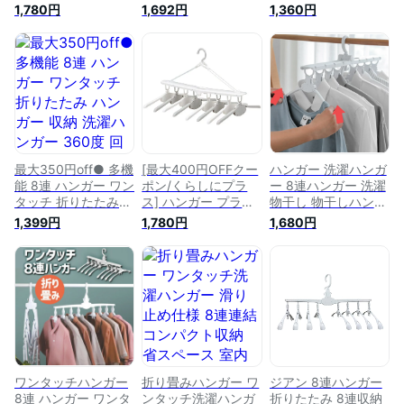
たみ コンパクト 物
収納 洗濯ハンガー
ンガー 収納 洗濯物
1,780円
1,692円
1,360円
干しハンガー ワンタ
物干し 多機能 折り
物干し 連結 洗濯物
ッチハンガー 洗濯物
畳み 室内 屋外 連結
干し 洗濯ハンガー
干し 室内物干し 部
省スペース コンパク
滑り止め 新生活 引
屋干し グッズ 室内
ト ワンタッチハンガ
っ越し 便利グッズ
干し 洗濯干し CB
ー 洗濯物干し 滑り
家庭用 シンプル 無
JAPAN The hangers
止め 新生活 引っ越
地 省スペース コン
ワンタッチ8連ハン
し 便利グッズ 送料
パクト 多機能 室内
ガー *
無料
屋外-ホワイト||F
最大350円off● 多機
[最大400円OFFクー
ハンガー 洗濯ハンガ
能 8連 ハンガー ワン
ポン/くらしにプラ
ー 8連ハンガー 洗濯
タッチ 折りたたみ
ス] ハンガー プラス
物干し 物干しハンガ
ハンガー 収納 洗濯
チック 洗濯ハンガー
ー ワンタッチ 衣類
1,399円
1,780円
1,680円
ハンガー 360度 回転
ワンタッチ 8連 折り
折りたたみ 洗濯物干
物干し 折り畳み 室
たたみ コンパクト
し 収納 便利 ワンタ
内 屋外 連結 省スペ
物干しハンガー ワン
ッチハンガー 8連 プ
ース コンパクト ワ
タッチハンガー 洗濯
ラスチック 省スペー
ンタッチハンガー 洗
物干し 室内物干し
ス 360度回転 新生活
濯物干し ハンガーラ
部屋干し グッズ 室
取り込み 簡単 薄型
ック 洗濯 滑り止め
内干し 洗濯干し CB
設計 ニット セータ
新生活 引っ越し 便
JAPAN The hangers
ー
利 グッズ 収納 送料
ワンタッチ8連ハン
無料
ガー *
ワンタッチハンガー
折り畳みハンガー ワ
ジアン 8連ハンガー
8連 ハンガー ワンタ
ンタッチ洗濯ハンガ
折りたたみ 8連収納