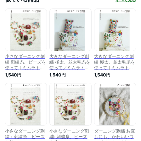
小さなダーニング刺
大きなダーニング刺
大きなダーニング刺
繍 刺繍糸、ビーズを
繍 極太、並太毛糸を
繍 極太、並太毛糸を
使って [ ミムラトモ
使って／ミムラトモ
使って [ ミムラトモ
ミ ]
ミ【1000円以上送料
ミ ]
1,540円
1,540円
1,540円
無料】
小さなダーニング刺
小さなダーニング刺
ダーニング刺繍 お直
繍：刺繍糸、ビーズ
繍: 刺繍糸、ビーズ
しにも、かわいいワ