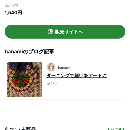
料】
楽天市場
1,540円
販売サイトへ
hanami
のブログ記事
hanami
ダーニングで繕いをアートに
178
似ている商品
すべて見る