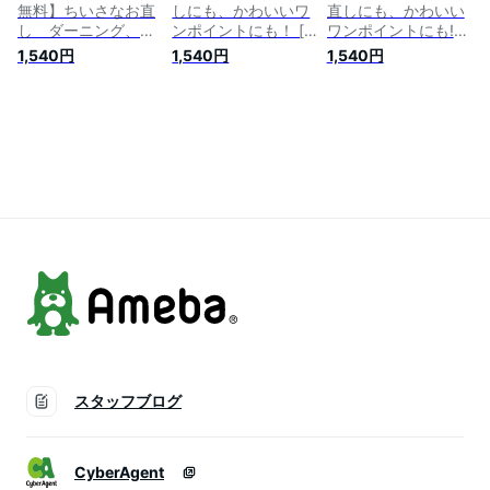
無料】ちいさなお直
しにも、かわいいワ
直しにも、かわいい
し ダーニング、刺
ンポイントにも！ [
ワンポイントにも!
繍、アップリケで穴
ミムラトモミ ]
ミムラトモミ/著
1,540円
1,540円
1,540円
あき、ほつれ、汚れ
を繕う／いわせあさ
こ／著 鯉渕直子／
著 ミムラトモミ／
著
スタッフブログ
CyberAgent