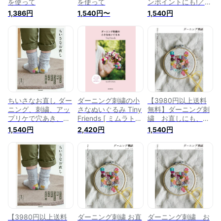
を使って
を使って
ンポイントにも!／ミ
ムラトモミ【1000円
1,386円
1,540円〜
1,540円
以上送料無料】
ちいさなお直し ダー
ダーニング刺繍の小
【3980円以上送料
ニング、刺繍、アッ
さなぬいぐるみ Tiny
無料】ダーニング刺
プリケで穴あき、ほ
Friends [ ミムラトモ
繍 お直しにも、か
つれ、汚れを繕う／
ミ ]
わいいワンポイント
1,540円
2,420円
1,540円
いわせあさこ／鯉渕
にも！／ミムラトモ
直子／ミムラトモミ
ミ／著
【1000円以上送料無
料】
【3980円以上送料
ダーニング刺繍 お直
ダーニング刺繍 お