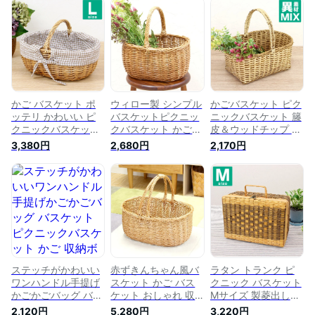
ュラル 北欧 結婚式
ト 持ち手 カゴ 籠バ
収納かご 籠バッグ
小物 かご 編み かご
ッグ 収納 おもちゃ
蓋つき かごバッグ
バッグ 収納ボックス
小物入れ おしゃれ
ふたつき フタ付き
ラタン 籐 持ち手 お
アジアン インテリア
北欧 おむつ 蓋付き
むつ メルカド バッ
編み 籐 ラタン バッ
編み ラタン 洗濯か
グ 籠バッグ カゴバ
グ カゴバック かご
ご 籐 カゴバック 可
ック かごバック 小
バック フリル 天然
愛い 編みかご
さめ ミニ メルカド
素材 可愛い 編みか
天然素材
ご
かご バスケット ポ
ウィロー製 シンプル
かごバスケット ピク
ッテリ かわいい ピ
バスケットピクニッ
ニックバスケット 籐
クニックバスケット
クバスケット かごバ
皮＆ウッドチップ ミ
L 内布 ギンガムチェ
ッグ かご 籠バッグ
ックス編み ワンハン
3,380円
2,680円
2,170円
ックかご ピクニック
収納 小物入れ トイ
ドル手提げかご持ち
かごバッグ おしゃれ
レットペーパー カゴ
手 ピクニック バス
おもちゃ箱 アジアン
ハンドル 持ち手 お
ケット かご バッグ
北欧 布 ピクニック
しゃれ かわいい 結
カゴ ラタン おしゃ
カゴ インテリア 結
婚式 ラタン 洗濯か
れ 北欧 ハンドル タ
婚式 小物 かご 編み
ご おもちゃ バッグ
オル収納 結婚式 小
持ち手 収納ボックス
籐 カゴバック かご
物 かごバッグ 収納
籠バッグ カゴバック
バック 収納バスケッ
ボックス 洗濯かご
かごバック 天然素材
ト 可愛い 編みかご
籠バッグ カゴバック
天然素材
ステッチがかわいい
赤ずきんちゃん風バ
ラタン トランク ピ
ワンハンドル手提げ
スケット かご バス
クニック バスケット
かごかごバッグ バス
ケット おしゃれ 収
Mサイズ 製菱出し模
ケット ピクニックバ
納 北欧 メルカド 収
様 かご ふた付き お
2,120円
5,280円
3,220円