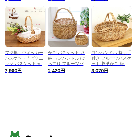
スケット かご 収納
納ボックス 収納バス
しゃれ 収納 ナチュ
ボックス おしゃれ
ケット 持ち手 大 ピ
ラル 北欧 編み かご
かご 編み ラタン 籐
クニックバスケット
バッグバスケット ピ
持ち手 おむつ トイ
ピクニック かごバッ
クニックバスケット
レットペーパー バス
グ タオル収納 編み
収納ボックス 籐 蓋
ケット 収納 洗濯か
バック トイレットペ
つき 持ち手 おむつ
ご メルカド バッグ
ーパー 籐 洗濯かご
家具 カゴバック メ
籠バッグバッグ カゴ
ラタン カゴバック
ルカド 天然素材 可
バック かごバック
かごバック 天然素材
愛い 籠 蓋付き 編み
北欧
かご
フタ無しウィッカー
かご バスケット 収
ワンハンドル 持ち手
バスケット / ピクニ
納 ワンハンドル ぽ
付き フルーツバスケ
ック バスケット か
ってり フルーツバス
ット 収納かご 籠 収
ごバッグ 籠バッグ
ケット / ピクニック
納バスケット 籐 ラ
2,980円
2,420円
3,070円
北欧 おしゃれ 持ち
バスケット おしゃれ
タン おしゃれ ピク
手 内布 ピクニック
北欧 かごバッグ 持
ニック おむつ ピク
バスケット カゴ ウ
ち手 カゴ メルカド
ニックバスケット 収
ィッカーバスケット
カゴバック ピクニッ
納ボックス 雑貨 カ
取っ手付 ワンハンド
ク カゴバッグ 編み
ゴバスケット かご
ル カゴバック かご
籐 籠バッグ かごバ
バスケット かご収納
バック レース かご
ック 洗濯かご ラタ
編み バック 北欧 洗
編み ラタン 小物入
ン 天然素材 収納カ
濯かご バッグ 可愛
れ バッグ ウィッカ
ゴ ウィッカー 編み
い かごバッグ 編み
ー 籐 編みかご
かご
かご