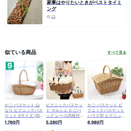
家事はやりたいときがベストタイミ
ング
23
似ている商品
すべて見る
かご バスケット 山
ピクニックバスケッ
かご バスケット ピ
なり ピクニックバス
ト マルシェ かごバ
クニックバスケット
ケット Sサイズ (内
ッグ レース内布付き
ハウス型 ピクニック
布付き)ピクニック
買い物かご 市場かご
持ち手 おしゃれ ふ
1,760円
5,280円
6,980円
おしゃれ 収納 ナチ
ピクニック バスケッ
た付き 収納ボックス