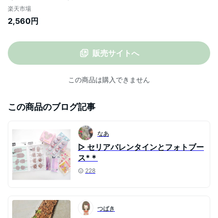
しゃれ 収納 北欧 結婚式 小物 かご 編み か
楽天市場
ごバッグ 北欧 収納ボックス ラタン 籐 持ち
2,560円
手 おむつ 収納 バッグ 籠バッグ 買い物かご
カゴバック かごバック 市場かご 可愛い
販売サイトへ
この商品は購入できません
この商品のブログ記事
なあ
▷ セリアバレンタインとフォトブー
ス*＊
228
つばき