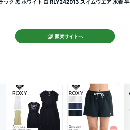
ラック 黒 ホワイト 白 RLY242013 スイムウエア 水着 
ート丈 クロップド丈 スポーツ ブランド サーフィン サー
販売サイトへ