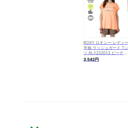
フ サーフィン サーファ
海 ストリート 国内正規
ROXY ロキシー レディ
半袖 ラッシュガード T
ツ RLY232013 ビーチ
UPF50+ トップス 速乾
3,542円
ーシャツ UVカット プー
海水浴 女性用