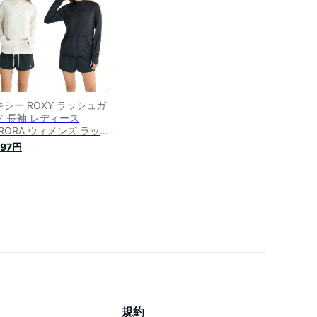
キシー ROXY ラッシュガ
ド 長袖 レディース
URORA ウィメンズ ラッシ
ード RLY251029
997円
規約