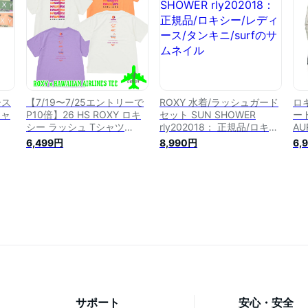
ー
ア サーフ サーフィン ビー
フィン サーファー ビーチ
品
チ 海 川 プール
プール
ース
【7/19〜7/25エントリーで
ROXY 水着/ラッシュガード
ロ
シャ
P10倍】26 HS ROXY ロキ
セット SUN SHOWER
ー
シー ラッシュ Tシャツ
rly202018： 正規品/ロキシ
A
 ティ
ROXY x HAWAIIAN
ー/レディース/タンキ
ュガ
6,499円
8,990円
6,
ル
AIRLINES TEE 半袖 ハワイ
ニ/surf
アン航空 サーフィン マリン
スポーツ おしゃれ レディー
ス 2026年春夏 品番
RLY262023 日本正規品
サポート
安心・安全