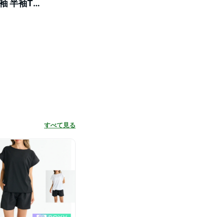
半袖 半袖Tシ
ファー 国
すべて見る