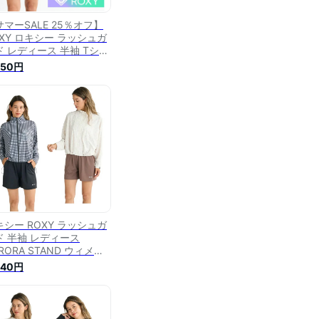
サマーSALE 25％オフ】
OXY ロキシー ラッシュガ
ド レディース 半袖 Tシャ
 ラッシュTシャツ GRAN
450円
NARIA RLY251053 水陸
用 UVカット 水着 サーフ
フィン ブランド ssr
キシー ROXY ラッシュガ
ド 半袖 レディース
RORA STAND ウィメン
 ラッシュガード
940円
Y251040