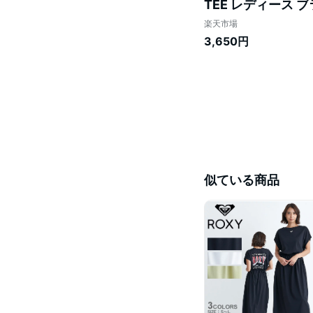
TEE レディース ブ
ャツ トップス ショ
楽天市場
内正規品
3,650円
似ている商品