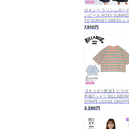
ロキシー ラッシュガード
ンピース ROXY SUNRIS
TO SUNSET DRESS 
ース ブラック 黒 ホワイ
7,910円
白 RLY242046 スイム
ア 水着 ワンピ ロングワ
ピース ロング丈 マキシ
スポーツ ブランド サー
サーフィン サーファー 
チ|slz|
【ネコポス配送】ビラボ
半袖Tシャツ BILLABON
STRIPE LOOSE CROPP
TEE レディース ブルー 
3,290円
オレンジ BE01C205 ト
ス 半袖 Tシャツ ボーダ
ゆったり クロップドTシ
ツ クロップド丈 ロゴ サ