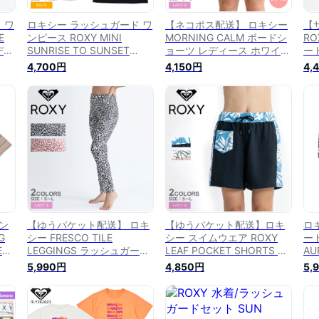
 ワ
ロキシー ラッシュガード ワ
【ネコポス配送】 ロキシー
【
E
ンピース ROXY MINI
MORNING CALM ボードシ
R
レディ
SUNRISE TO SUNSET
ョーツ レディース ホワイト
ー
ト
DRESS キッズ ジュニア 子
白 ブラック 黒 ROXY
ツ
4,700円
4,150円
4,
ウエ
供 ブラック 黒 ホワイト 白
RBS255011 ショートパンツ
CA
ン
TLY242052 スイムウエア
ボトムス スイムウェア パン
両
丈
水着 ワンピ ロングワンピー
ツ スポーツ ブランド ゴム
サー
フ
ス ロング丈 スポーツ ブラ
紐 刺繍 カジュアル ブラン
ビー
ンド サーフ サーフィン サ
ド サーフ サーフィン サー
ーファー|slz|
ファー ビーチ 国内正規品
ン
【ゆうパケット配送】 ロキ
【ゆうパケット配送】ロキ
ロ
G
シー FRESCO TILE
シー スイムウエア ROXY
ー
ED
LEGGINGS ラッシュガード
LEAF POCKET SHORTS レ
AU
青
レギンス レディース ブラッ
ディース ブラック 黒 ベー
ズ
5,990円
4,850円
5,
ップ
ク 黒 オレンジ ROXY
ジュ RBS231042 ミドル丈
RL
ー
RLY242017 ラッシュガード
ボードショーツ ショートパ
ャ
レギンス ウェア ウエア ラ
ンツ ボトムス パンツ スポ
ー
ッシュレギンス スイムウエ
ーツ ブランド サーフ サー