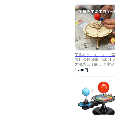
工作キット モーターで
電動 公転 模型 地球 月 
太陽系 三球儀 工作 宇宙
科 科学 天体 惑星 モー
1,780円
電気工作 小学生 太陽系
夏休み 自由研究 男の子 
の子 木製 科学工作 天体
型 プレゼント 知育 学習
験キット 大型連休 アル
ス計画 地球儀