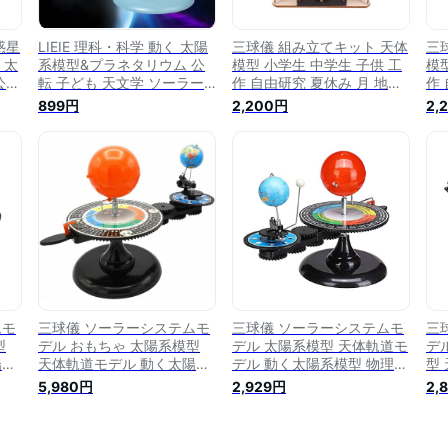
惑星
LIEIE 理科・科学 動く 太陽
三球儀 組み立てキット 天体
三
 太
系模型&プラネタリウム 公
模型 小学生 中学生 子供 工
模
公転
転 子ども 天文学 ソーラー
作 自由研究 夏休み 月 地球
作
体
システム 科学研究 太陽系儀
太陽 公転 自転 理科 科学 惑
太陽
899円
2,200円
2,
プラ
モンテッソーリ 太陽 地球
星 衛星 日周運動 プレゼン
星
育玩
工作 惑星 宇宙 知育おもち
ト 知育玩具
ト
習
ゃ 研究 教学工具 DIY
日
ムモ
三球儀 ソーラーシステムモ
三球儀 ソーラーシステムモ
三
型
デル おもちゃ 太陽系模型
デル 太陽系模型 天体軌道モ
デ
陽系
天体軌道モデル 動く太陽系
デル 動く太陽系模型 物理モ
型
具
模型 物理モデル 教育玩具
デル 太陽・地球・月の動き
系
5,980円
2,929円
2,
月の
学習玩具 太陽・地球・月の
天文学的知識 星体 太空秘密
学
太
動き 天文学的知識 星体 太
科学研究 惑星軌道 軌道模型
動
道
空秘密 科学研究 惑星軌道
天体の動き 天体研究 日食
空