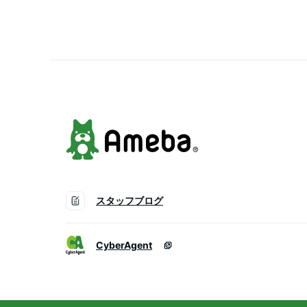
軌道模型 天体の動き 天
究 日食 月食 教師用品 
である 誕生日プレゼント
ラフル
スタッフブログ
CyberAgent