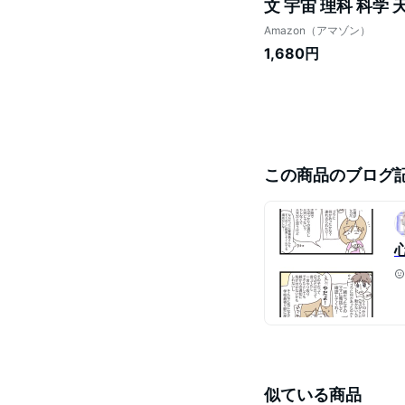
文 宇宙 理科 科学
Amazon（アマゾン）
1,680円
この商品のブログ
似ている商品