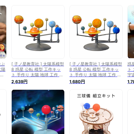
学ぶ
[ 子ノ星教育社 ] 太陽系模型
[ 子ノ星教育社 ] 太陽系模型
惑
太陽
8 惑星 公転 模型 工作キッ
8 惑星 公転 模型 工作キッ
ト
 理
ト 手作り 太陽 地球 工作 惑
ト 手作り 太陽 地球 工作 惑
宇
ター
星 宇宙 天文 知育 教育 理科
星 宇宙 天文 知育 教育 理科
研
2,639円
1,680円
1,
儀
科学 天文学 自由研究 夏休
科学 天文学 自由研究 夏休
誕
女
み
み
祝
模
星 
 実
教
テミ
星
体