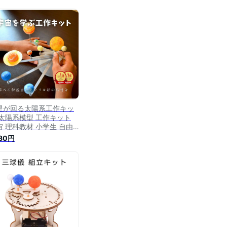
星が回る太陽系工作キッ
 太陽系模型 工作キット
宙 理科教材 小学生 自由
究 夏休み 知育おもちゃ
780円
生日 プレゼント 入学 お
い 教材 工作 科学工作 惑
公転 太陽 地球 宇宙 好き
育 理科 科学 太陽系儀 惑
儀 子供 男の子 女の子 天
 勉強 学習 天体模型