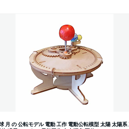
地球 月 の 公転モデル 電動 工作 電動公転模型 太陽 太陽系