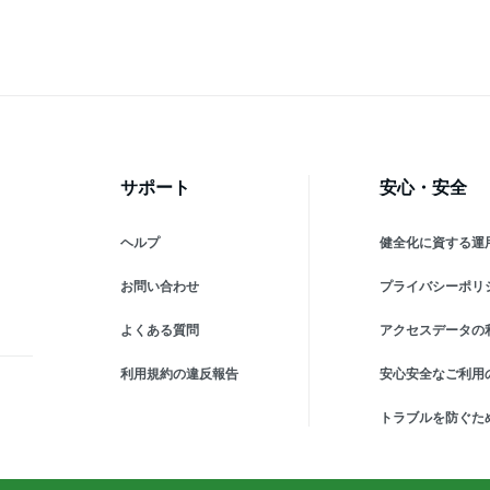
体研
天体の動き 天体研究 日食
月食 教師用品 軽便である
軌
軽便
月食 教師用品 軽便である
誕生日プレゼント カラフル
究
 カ
誕生日プレゼント【海外通
ご
販】
測
サポート
安心・安全
ヘルプ
健全化に資する運
お問い合わせ
プライバシーポリ
よくある質問
アクセスデータの
利用規約の違反報告
安心安全なご利用
トラブルを防ぐた