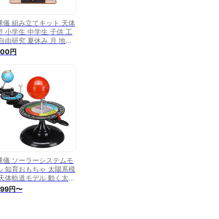
球儀 組み立てキット 天体
型 小学生 中学生 子供 工
 自由研究 夏休み 月 地球
 公転 自転 理科 科学 惑
200円
 衛星 日周運動 プレゼン
 知育玩具 速達発送
球儀 ソーラーシステムモ
ル 知育おもちゃ 太陽系模
 天体軌道モデル 動く太陽
模型 物理モデル 教育玩具
899円〜
習玩具 太陽・地球・月の
き 天文学的知識 星体 太
秘密 科学研究 惑星軌道