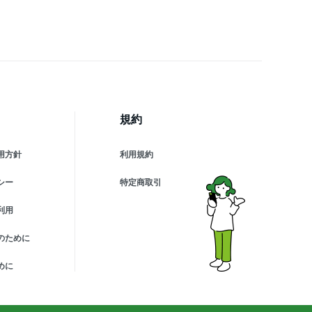
道模型 天体の動き 天体研
 日食 月食 教師用品 四季
との位置が分かる 天体観
 英語版 誕生日プレゼント
規約
用方針
利用規約
シー
特定商取引
利用
のために
めに