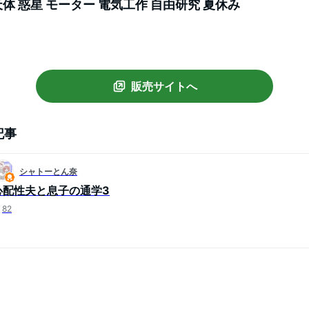
 天体 惑星 モーター 電気工作 自由研究 夏休み
販売サイトへ
記事
シャトーとん奈
心配性夫と息子の通学3
82