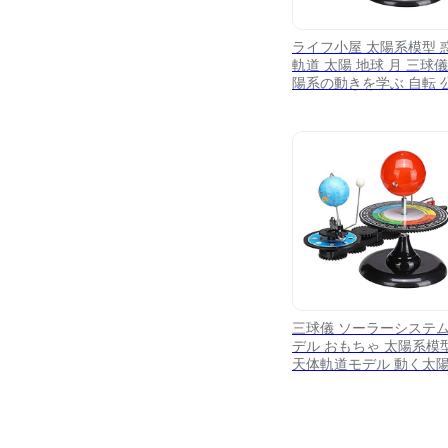
ライフ小屋 太陽系模型 
軌道 太陽 地球 月 三球儀
陽系の動きを学ぶ 自転 
月食 日食 太陽系地球 天
軌道模型 天体軌道模型 
ネタリウム おもちゃ 教
具 知育おもちゃ 科学 学
自由研究 子供教育 誕生
教材 モデル プレゼント
三球儀 ソーラーシステ
デル おもちゃ 太陽系模
天体軌道モデル 動く太
模型 物理モデル 教育玩
学習玩具 太陽・地球・
動き 天文学的知識 星体 
空秘密 科学研究 惑星軌