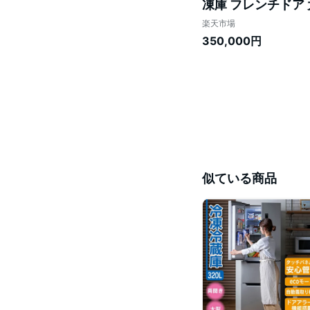
凍庫 フレンチドア 
マ
楽天市場
350,000円
似ている商品