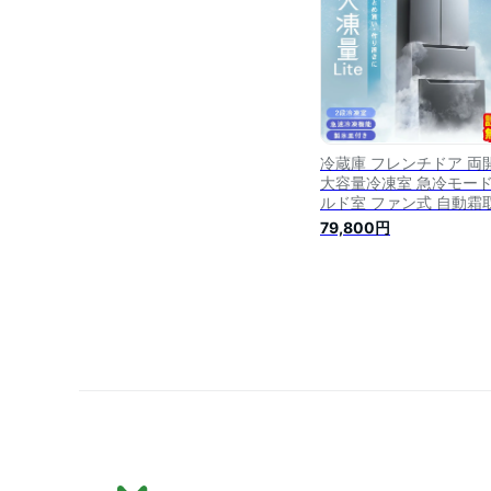
【AR対応】
冷蔵庫 フレンチドア 両
大容量冷凍室 急冷モード
ルド室 ファン式 自動霜
霜取り不要 2人暮らし 
79,800円
320L ブラック 黒 冷凍
庫 IRSN-32B アイリス
ヤマ *【設置無料】【日
指定OK】