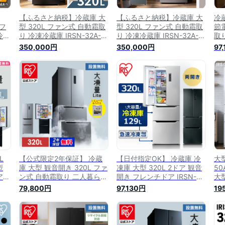
【ふるさと納税】冷蔵庫 大
【ふるさと納税】冷蔵庫 大
冷
 フ
型 320L ファン式 自動霜取
型 320L ファン式 自動霜取
節
冷蔵
り 冷凍冷蔵庫 IRSN-32A-B
り 冷凍冷蔵庫 IRSN-32A-S
取
大
冷凍冷蔵庫 冷凍庫 フレンチ
冷凍冷蔵庫 冷凍庫 フレンチ
IR
350,000円
350,000円
97
家
ドア 大容量 冷蔵保存 冷凍
ドア 大容量 冷蔵保存 冷凍
庫
イ
保存 家電 電化製品 | 新生活
保存 家電 電化製品 | 人気
シ
保
一人暮らし
おすすめ
【
L
【公式限定2年保証】 冷蔵
【日付指定OK】 冷蔵庫 冷
大型
型
庫 大型 観音開き 320L ファ
凍庫 大型 320L 2ドア 観音
50
アイ
ン式 自動霜取り 二人暮らし
開き フレンチドア IRSN-
大
ドア
霜取り不要 アイリスオーヤ
32A 冷凍冷蔵庫 2ドア冷蔵
50
79,800円
97,130円
19
 大
マ フレンチドア 両開き 静
庫 冷凍庫 静音 節電 省エネ
観
ブラ
音 省エネ 節電 大容量冷凍
スリム コンパクト おしゃれ
急
庫 冷凍冷蔵庫 ブラック シ
新生活 大家族 家電 キッチ
要
】
ルバー IRSN-32B【設置無
ン 冷蔵 冷凍 アイリスオー
ー