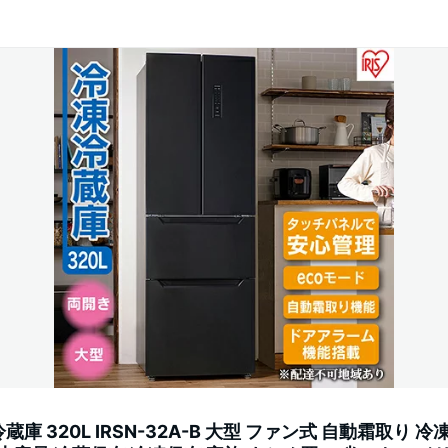
 320L IRSN-32A-B 大型 ファン式 自動霜取り 冷