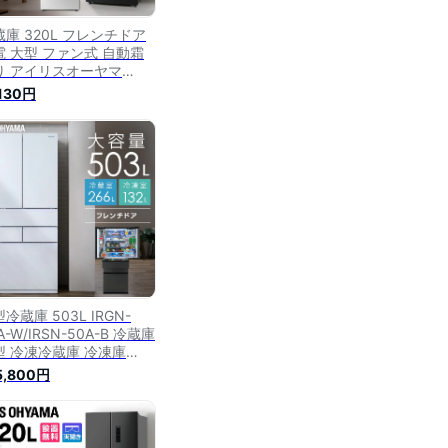
蔵庫 320L フレンチドア
電 大型 ファン式 自動霜
り アイリスオーヤマ
SN-32A 冷凍冷蔵庫 冷蔵
,130円
 冷凍庫 大容量 ブラック
ルバー【日付指定可能】
設置無料】 【HS】
冷蔵庫 503L IRGN-
A-W/IRSN-50A-B 冷蔵庫
型 冷凍冷蔵庫 冷凍庫
3l 両開き フレンチドア
5,800円
音開き 大容量 温度調節
速冷凍 自動製氷 霜取り不
 節電 省エネ アイリスオ
ヤマ 【設置無料】【代引