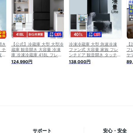
料】 [安心延長保証対象]
ヤマ 【2310X2】
き
開き
【公式】冷蔵庫 大型 大型冷
冷凍冷蔵庫 大型 急速冷凍
【
 チ
蔵庫 観音開き 大容量 冷凍
ファン式 大容量 家族 フレ
フ
取り
庫 冷凍冷蔵庫 418L フレン
ンチドア 観音開き タッチパ
ヤ
大型
チドア 自動霜取り 霜取り不
ネル 省エネ 霜取り不要 節
ン
124,990円
138,000円
89
冷蔵
要 製氷皿付き ファン式 省
電 おしゃれ 冷凍冷蔵庫
式
オー
エネ 家庭用 アイリスオーヤ
401L シルバー ブラック ア
ー
付
マ IRGN-42A[安心延長保証
イリスオーヤマ IRSN-40A
省エ
対象]【設置無料】【代引き
[安心延長保証対象]
不
不可】【HS】
サポート
安心・安全