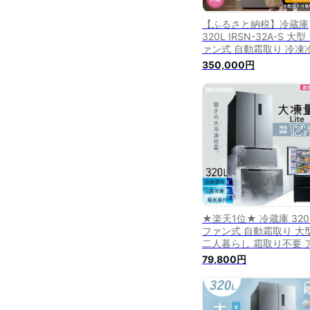
【ふるさと納税】冷蔵庫
320L IRSN-32A-S 大型
ァン式 自動霜取り 冷凍
庫 冷凍庫 フレンチドア 
350,000円
容量 冷蔵保存 冷凍保存 
族 まとめ買い 省エネ ア
リスオーヤマ 【冷蔵 
存】
★楽天1位★ 冷蔵庫 320
ファン式 自動霜取り 大
二人暮らし 霜取り不要 
リスオーヤマ フレンチ
79,800円
両開き 静音 省エネ 節電
容量冷凍庫 冷凍冷蔵庫 
ック シルバー IRSN-
32C【設置無料】【HS