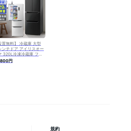
不可】 【HS】
設置無料】 冷蔵庫 大型
レンチドア アイリスオー
マ 320L冷凍冷蔵庫 ファ
式 自動霜取り 冷凍室 2段
,800円
 静音 閉め忘れ防止 アラ
ム付 3ドア 両開き 節電
ネ IRSN-32A 【代引き
可】【BX】
規約