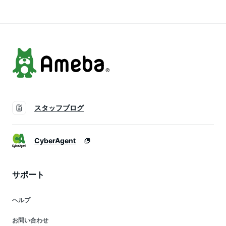
ルブチン 医薬部外品
液 美容液ランキン
液 美白美容液 敏感
セラム 日焼け 乾燥
グ1位 メール便 送
肌 化粧品 美容 無添
料無料
加
スタッフブログ
CyberAgent
サポート
ヘルプ
お問い合わせ