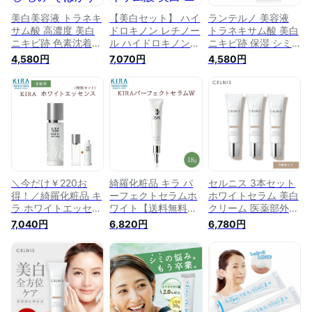
美白美容液 トラネキ
【美白セット】 ハイ
ランテルノ 美容液
サム酸 高濃度 美白
ドロキノン レチノー
トラネキサム酸 美白
ニキビ跡 色素沈着
ル ハイドロキノンク
ニキビ跡 保湿 シミ
シミ シミ取り シミ
リーム 美容液 トラ
取り シミ シミ消し
4,580円
7,070円
4,580円
消し しみ そばかす
ネキサム酸 美白 ニ
美白美容液 医薬部外
肝斑 敏感肌 ランテ
キビ跡 シミ シミ取
品 25ml
ルノ LANTELNO 白
り シミ消し 美白美
生原液美白美容液 白
容液 しみ そばかす
生 医薬部外品 25ml
肝斑 ホワイトhqクリ
ーム 白生原液美白美
容液 ランテルノ 医
薬部外品
＼今だけ￥220お
綺羅化粧品 キラ パ
セルニス 3本セット
得！／綺羅化粧品 キ
ーフェクトセラムホ
ホワイトセラム 美白
ラ ホワイトエッセン
ワイト【送料無料】
クリーム 医薬部外品
ス+詰替えポンプセ
【最強翌日配送対応
20g 顔 シミ そばか
7,040円
6,820円
6,780円
ット【50ml】【送料
商品】【39ショッ
す くすみ 薬用 肌 ヒ
無料】【あす楽対応
プ】美容液 美白 ニ
ト型セラミド しみ取
商品】【39ショッ
キビ跡 シミ シミ取
り シミ取りクリーム
プ】美容液 美白 ニ
り シミ消し 美白美
美容液 美白美容液
キビ跡 シミ シミ取
容液 導入美容液 し
敏感肌 化粧品 美容
り シミ消し 美白美
み そばかす 肝斑 色
無添加 送料無料 RL
容液 導入美容液 し
素沈着 敏感肌 トー