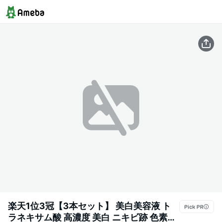
楽天1位3冠【3本セット】 美白美容液 ト
ラネキサム酸 高濃度 美白 ニキビ跡 色素沈