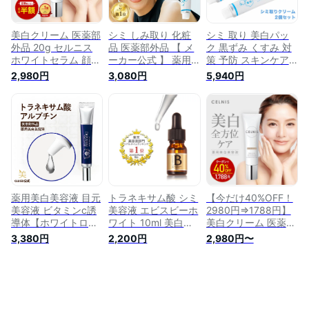
み そばかす 肝斑 色
タル美白美容液
素沈着 敏感肌 美白
美容液 白生 医薬部
美白クリーム 医薬部
シミ しみ取り 化粧
シミ 取り 美白パッ
外品
外品 20g セルニス
品 医薬部外品 【 メ
ク 黒ずみ くすみ 対
ホワイトセラム 顔
ーカー公式 】 薬用
策 予防 スキンケア
シミ そばかす くす
トラシーミ Z シミ取
美白 クリーム シミ
2,980円
3,080円
5,940円
み 薬用 肌 ヒト型セ
りクリーム トラネキ
取りクリーム そばか
ラミド しみ取り シ
サム酸 シミケア し
す 消す 顔のシミ 美
ミ取りクリーム 美容
み シミ消し クリー
容液 シミ消し しみ
液 美白美容液 敏感
ム そばかす 顔 シミ
隠したい シミ 防止
肌 化粧品 美容 無添
取り ハリ シミ対策
トラネキサム酸 高濃
加
シミ予防 シミケア
度2.0％配合 クリー
美白 美容液 シミ取
ム しみ消す 薬用ト
りクリーム ハイドロ
ラシーミ Z30g×2個
キノン
セット
薬用美白美容液 目元
トラネキサム酸 シミ
【今だけ40%OFF！
美容液 ビタミンc誘
美容液 エビスビーホ
2980円⇒1788円】
導体【ホワイトロワ
ワイト 10ml 美白美
美白クリーム 医薬部
イヤル 極濃美白 プ
容液 しみ取り 化粧
外品 20g セルニス
3,380円
2,200円
2,980円〜
レミアムエッセンス
品 【医薬部外品】し
ホワイトセラム 顔
20g 1本】美白 シミ
み そばかす ソバカ
シミ そばかす くす
美容液 肝斑 薬用 シ
ス くすみ 対策 ebis
み 薬用 肌 ヒト型セ
ミ・そばかす トラネ
エビス化粧品 トラネ
ラミド しみ取り シ
キサム酸 化粧品 ア
キサム酸 配合 原
ミ取りクリーム 美容