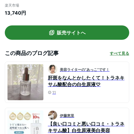
着 シミ シミ取り シミ消し しみ そばかす
楽天市場
肝斑 敏感肌 ランテルノ LANTELNO 白生原
13,740円
液美白美容液 白生 医薬部外品
販売サイトへ
この商品のブログ記事
すべて見る
美容ライターの”あっこ”です！
肝斑をなんとかしたくて！トラネキ
サム酸配合の白生原液♡
11
伊藤恵里
【良い口コミと悪い口コミ・トラネ
キサム酸】白生原液美白美容