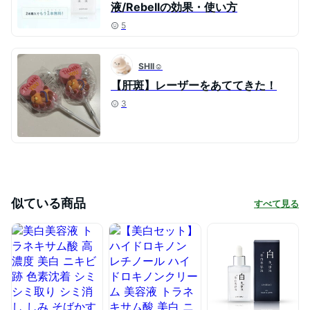
液/Rebellの効果・使い方
5
SHII☺︎
【肝斑】レーザーをあててきた！
3
似ている商品
すべて見る