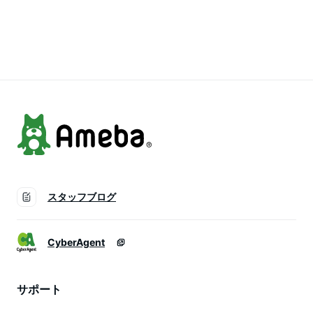
ィース トップス 半
ワンピース レディー
ュ 透かし編み ゆっ
袖 アイボリー ベー
ス ノースリ ワンピ
たり 250129
ジュ ピスタチオ ブ
ジャガード レイヤー
ラウン 低身長 高身
ド 重ね着 ブルーグ
長 春 夏 ノアル
レー ブラウン ブラ
ック 黒 低身長 高身
長 春 夏 250402
スタッフブログ
CyberAgent
サポート