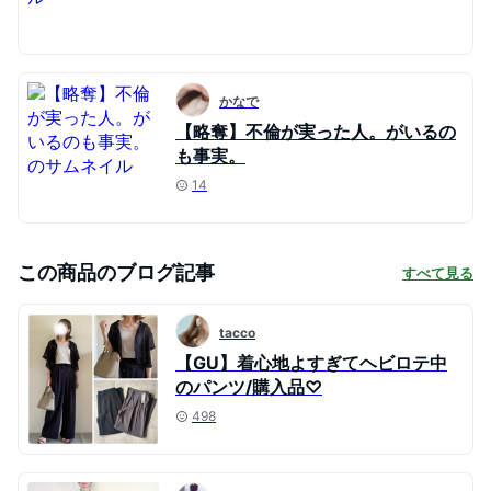
かなで
【略奪】不倫が実った人。がいるの
も事実。
14
この商品のブログ記事
すべて見る
tacco
【GU】着心地よすぎてヘビロテ中
のパンツ/購入品♡
498