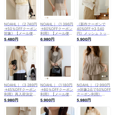
NOAHL｜《2,740円
NOAHL｜《1,396円
《新作クーポンで
→50％OFFクーポン
→80%OFFクーポン
40%0FF→3,540
対象》【メール便】
利用》【メール便】
円》メッシュ トップ
メッシュ トップス
メッシュ ニット ト
ス レディース 春 夏
5,480円
6,980円
5,900円
レディース カーディ
ップス レディース
秋 メッシュニット
ガン スクエアネック
ノースリ ノースリー
透かし編み クロップ
透かし編み スクエア
ブ メッシュトップス
ド丈 ショート ニッ
メッシュニット 春ニ
春 夏 秋 メッシュニ
ト ボタン 長袖 アイ
ット 低身長 春 夏 秋
ット 透かし編み サ
ボリー ブラック ノ
黒 ノアル 250319
マーニット ベージュ
アル noahl 240828
アイボリー 250423
NOAHL｜《3,289円
NOAHL｜《1,180円
NOAHL｜《2,990円
→45%OFFクーポン
→80％OFFクーポン
→対象2点で50%OFF
利用》再入荷決定
利用》【メール便】
クーポン利用》
【accoさんコラボ】
ダメージ ラメニット
《40%OFFクーポン
5,980円
5,900円
5,980円
【1.5万枚突破】【メ
メッシュ ラメ トッ
対象》再入荷
ール便】フィッシュ
プス レディース 春
【3,000枚突破】
テール メッシュ ニ
秋 メッシュニット
【メール便】MIX リ