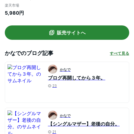
【メール便】開襟 メッシュ トップス レデ
楽天市場
ィース 春 夏 秋 メッシュニット 透かし編み
5,980円
クロップド丈 ショート ニット ボタン 半袖
低身長 250430
販売サイトへ
かなで
のブログ記事
すべて見る
かなで
ブログ再開してから３年。
23
かなで
【シングルマザー】老後の自分。
21