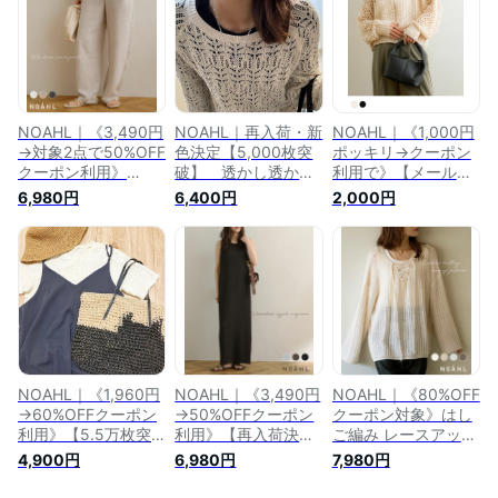
ット トップス レデ
透かし編み ショート
ネン キャミソール
ィース 春 長袖 ノア
ニット 長袖 アイボ
ビスチェ キャミ ト
ル NOAHL 再入荷
リー ベージュ
ップス レディース
250301
240925
リネンライク ペプラ
ム レイヤード ベー
ジュ 黒 低身長 高身
長 ノアル 250430
NOAHL｜《3,490円
NOAHL｜再入荷・新
NOAHL｜《1,000円
→対象2点で50%OFF
色決定【5,000枚突
ポッキリ→クーポン
クーポン利用》
破】 透かし透かし
利用で》【メール
《40%OFFクーポン
編み ニット プルオ
便】 メッシュ ジッ
6,980円
6,400円
2,000円
対象》【5,000枚突
ーバー トップス レ
プ ブルゾン ニット
破】再入荷【メール
ディース 春ニット
トップス レディース
便】MIX リネン カー
長袖 レイヤード 重
アウター Wジップ 透
ブパンツ レディース
ね着 アイボリー ブ
かし編み メッシュニ
パンツ ボトム カー
ラック 白 黒 ナチュ
ット 春アウター 長
ブ リネンライク ワ
ラル 大人 240417
袖 アイボリー ブラ
イドパンツ ワイド
ック 黒 春 秋
ブラック 黒 低身長
250319
高身長 春 夏 秋 ノア
ル 250430
NOAHL｜《1,960円
NOAHL｜《3,490円
NOAHL｜《80%OFF
→60%OFFクーポン
→50%OFFクーポン
クーポン対象》はし
利用》【5.5万枚突
利用》【再入荷決
ご編み レースアップ
破】再入荷【メール
定】【3,000枚突
ニット トップス レ
4,900円
6,980円
7,980円
便】クラッシュ ジャ
破】【メール便】ノ
ディース メッシュニ
ガード Tシャツ レデ
ースリーブ リップル
ット 春 夏 秋 メッシ