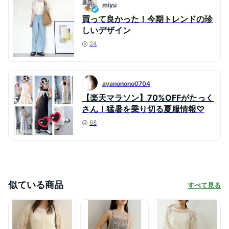
miyu
買って良かった！今期トレンドの珍
しいデザイン
24
ayanonono0704
【楽天マラソン】70%OFFがたっく
さん！猛暑を乗り切る夏服情報♡
68
似ている商品
すべて見る