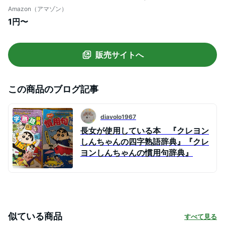
百科シリーズ)
Amazon（アマゾン）
1円〜
販売サイトへ
この商品のブログ記事
diavolo1967
長女が使用している本 『クレヨン
しんちゃんの四字熟語辞典』『クレ
ヨンしんちゃんの慣用句辞典』
似ている商品
すべて見る