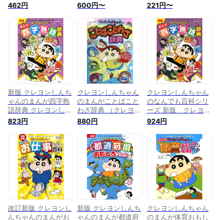
ちゃんのなんでも百
んちゃんのなんでも
んちゃんのなんでも
462円
600円〜
221円〜
科シリーズ
百科シリーズ)
百科シリーズ)
新版 クレヨンしんち
クレヨンしんちゃん
クレヨンしんちゃん
ゃんのまんが四字熟
のまんがことばこと
のなんでも百科シリ
語辞典 クレヨンしん
わざ辞典 （クレヨン
ーズ 新版 クレヨン
ちゃんのなんでも百
しんちゃんのなんで
しんちゃんのまんが
823円
880円
924円
科シリーズ
も百科シリーズ） [
四字熟語辞典 [ 臼井
造事務所 ]
儀人 ]
改訂新版 クレヨンし
新版 クレヨンしんち
クレヨンしんちゃん
んちゃんのまんがお
ゃんのまんが都道府
のまんが体育おもし