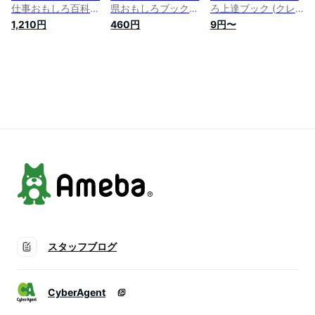
仕事おもしろ百科
県おもしろブック
ろ上達ブック (クレ
(クレヨンしんちゃん
(クレヨンしんちゃん
ヨンしんちゃんのな
1,210円
460円
9円〜
のなんでも百科シリ
のなんでも百科シリ
んでも百科シリーズ)
ーズ)
ーズ)
スタッフブログ
CyberAgent