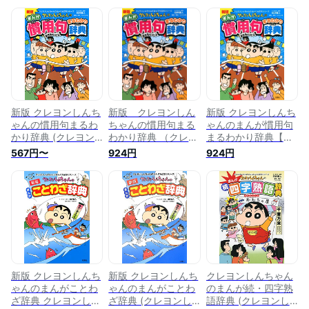
新版 クレヨンしんち
新版 クレヨンしん
新版 クレヨンしんち
ゃんの慣用句まるわ
ちゃんの慣用句まる
ゃんのまんが慣用句
かり辞典 (クレヨン
わかり辞典 （クレヨ
まるわかり辞典【電
しんちゃんのなんで
ンしんちゃんのなん
子書籍】[ 臼井儀人 ]
567円〜
924円
924円
も百科シリーズ)
でも百科シリーズ）
[ 臼井儀人 ]
新版 クレヨンしんち
新版 クレヨンしんち
クレヨンしんちゃん
ゃんのまんがことわ
ゃんのまんがことわ
のまんが続・四字熟
ざ辞典 クレヨンしん
ざ辞典 (クレヨンし
語辞典 (クレヨンし