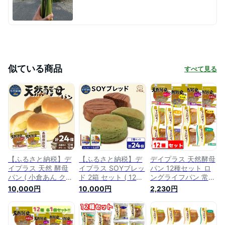
似ている商品
すべて見る
【ふるさと納税】デ
【ふるさと納税】デ
デイプラス 天然酵母
イプラス 天然 酵母
イプラス SOYブレッ
パン 12種セット ロ
パン ( 小倉あん クリ
ド 2箱 セット ( 12個
ングライフパン 常温
ーム ) セット ロング
入り×2箱 計 24個 )
保存
10,000円
10,000円
2,230円
ライフパン 天然酵母
チョコレート & 抹茶
十勝産 生乳 使用 小
パン 天然酵母 パン
倉あんこ 小豆 カス
ロングライフパン 長
タード しっとり ふ
期保存 常温保存 大