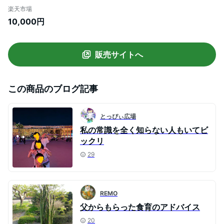
チョコレート 12個 ) ロングライフパン 天
楽天市場
然酵母 十勝産 生乳 使用 ミルク風味 チョコ
10,000円
おやつ しっとり ふっくら 常備食 備え 長持
ち 常温保存 長期保存 おすそ分け 群馬県 千
代田町
販売サイトへ
この商品のブログ記事
とっぴぃ広場
私の常識を全く知らない人もいてビ
ックリ
29
REMO
父からもらった食育のアドバイス
20