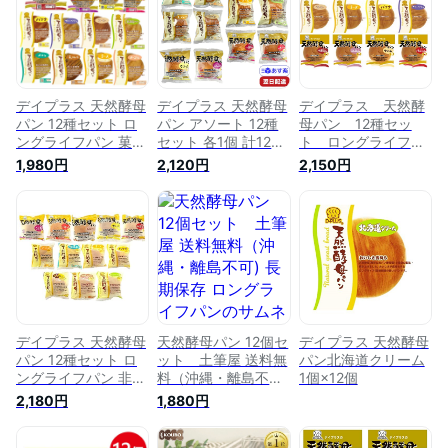
っくら 常備食 備え
容量 災害用 常備食
長持ち 常温保存 群
おやつ 朝食 朝食パ
馬県 千代田町
ン 群馬県 千代田町
デイプラス 天然酵母
デイプラス 天然酵母
デイプラス 天然酵
パン 12種セット ロ
パン アソート 12種
母パン 12種セッ
ングライフパン 菓子
セット 各1個 計12個
ト ロングライフパ
パン 日本製 日持ち
詰め合わせ 朝食 お
ン
1,980円
2,120円
2,150円
長期保存 備蓄食 ロ
やつ 軽食 買い置き
ーリングストック 朝
ロングライフパン
食 ランチ おやつ
デイプラス 天然酵母
天然酵母パン 12個セ
デイプラス 天然酵母
パン 12種セット ロ
ット 土筆屋 送料無
パン北海道クリーム
ングライフパン 非常
料（沖縄・離島不可)
1個×12個
食 朝食 昼食
長期保存 ロングライ
2,180円
1,880円
フパン