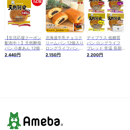
【生活応援クーポン
北海道牛乳チョコク
デイプラス 低糖質
配布中！】天然酵母
リームパン 12個入り
パン ロングライフ
パン 小倉あん 12個
ロングライフパン 長
ブレッド 常温 長期
セット あんパン 粒
期保存 日持ち 長持
保存 詰め合わせ セ
2,440円
2,150円
2,200円
あん 餡子入り 菓子
ち 非常食 防災食 朝
ット オリジナル ウ
パン 日本製 ロング
食
ェットティッシュ 付
ライフパン 日持ち
き (天然酵母パン(あ
長期保存 備蓄食 デ
ん入り), 12個)
イプラス【〜 10月17
日(火)9:59まで】