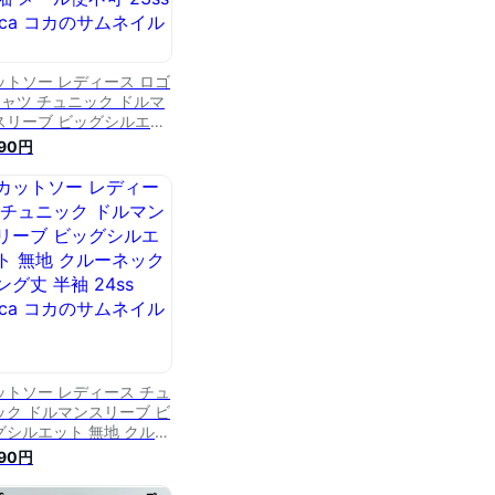
ットソー レディース ロゴ
シャツ チュニック ドルマ
スリーブ ビッグシルエッ
 無地 クルーネック ロン
290円
丈 半袖 メール便不可
ss coca コカ
ットソー レディース チュ
ック ドルマンスリーブ ビ
グシルエット 無地 クルー
ク ロング丈 半袖 24ss
490円
ca コカ