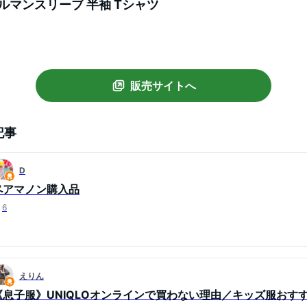
ルマンスリーブ 半袖 Tシャツ
販売サイトへ
記事
D
ペアマノン購入品
6
えりん
《息子服》UNIQLOオンラインで買わない理由／キッズ服おす