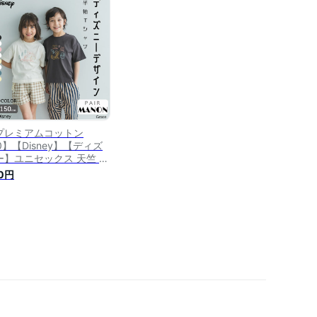
プレミアムコットン
0】【Disney】【ディズ
ー】ユニセックス 天竺 ボ
クスシルエット クルーネ
0円
ク 半袖 プリント Tシャツ