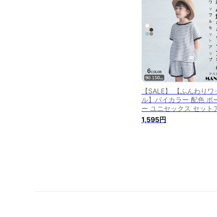
袋対象]
【SALE】 【ふんわりワ
ル】バイカラー 配色 ボ
ー ユニセックス セット
プ 半袖 ドルマンスリーブ
1,595円
シャツ ショートパンツ 
マル