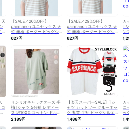
 天
【SALE／20%OFF】
【SALE／29%OFF】
カ
シ
pairmanon ユニセックス 天
pairmanon ユニセックス 天
T
ドル
竺 無地 ボーダー ビッグシ
竺 無地 ボーダー ビッグシ
ン
ャツ
ルエット クルーネック ドル
ルエット クルーネック ドル
ト
627円
627円
1,
ット
マンスリーブ 半袖 Tシャツ
マンスリーブ 半袖 Tシャツ
グ
 ブ
ペアマノン トップス カット
ペアマノン トップス カット
23
ソー・Tシャツ ベージュ ブ
ソー・Tシャツ ベージュ ブ
ラック ブルー グレー ホワ
ラック ブルー グレー ホワ
イト カーキ パープル
イト カーキ パープル
【RBA_E】
リ
サンリオキャラクターズ 半
【楽天スーパーSALE】Tシ
カ
 コ
袖Tシャツ 5分袖 レディー
ャツ カットソー クルーネッ
ニ
ルエ
ス 綿100% コットン ドルマ
ク 丸首 半袖 ビッグシルエ
ッ
サ
ンスリーブ トップス ワンポ
ット USA ロゴ 切替プリン
ネッ
2,189円
1,488円
1,
ーネ
イント 刺繍 プリント キャ
ト バイカラー トップス メ
co
福
ラクター ビッグシルエット
ンズ ホワイト ブラック