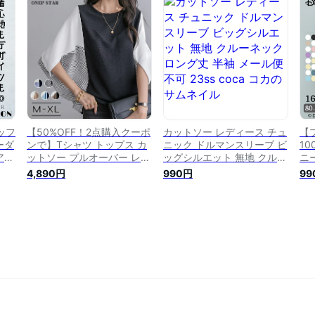
ゆったり クルーネック カッ
トソー
ッフ
【50%OFF！2点購入クーポ
カットソー レディース チュ
【
ーダ
ンで】Tシャツ トップス カ
ニック ドルマンスリーブ ビ
10
アッ
ットソー プルオーバー レデ
ッグシルエット 無地 クルー
ニ
 T
ィース 春夏 無地 ドルマン
ネック ロング丈 半袖 メー
ッ
4,890円
990円
99
サー
スリーブ ボーダー 五分袖
ル便不可 23ss coca コカ
ッ
ビッグシルエット 配色 切替
カジュアル シンプル オフィ
ス