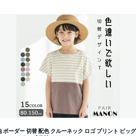
無地 ボーダー 切替 配色 クルーネック ロゴ プリント ビッ