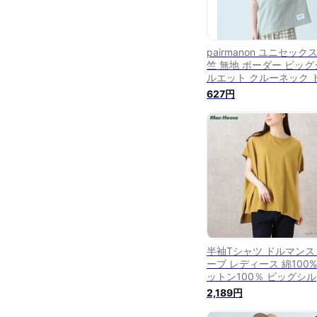
pairmanon ユニセックス
竺 無地 ボーダー ビッグ
ルエット クルーネック 
マンスリーブ 半袖 Tシ
627円
ペアマノン トップス カ
ソー・Tシャツ グリーン
ラウン イエロー ピンク
半袖Tシャツ ドルマンス
ーブ レディース 綿100%
ットン100％ ビッグシ
ット ゆったり トップス 
2,189円
イドスリット 無地 クル
ック カットソー [選べる