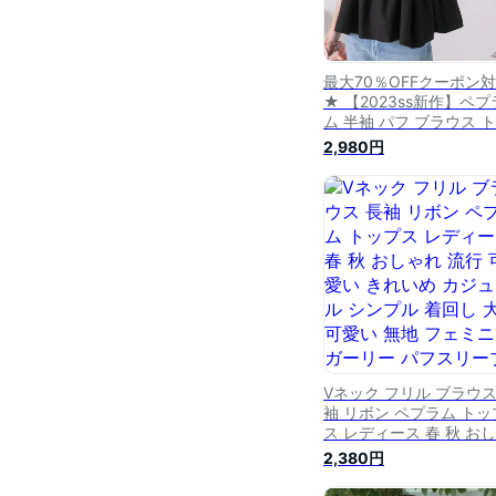
最大70％OFFクーポン
★ 【2023ss新作】ペプ
ム 半袖 パフ ブラウス 
プス ティアード ギャザ
2,980円
パフスリーブ トップス 
トソー 襟付き フレア 無
フェミニン カジュアル 
い 流行【R-T R-A】
Vネック フリル ブラウス
袖 リボン ペプラム トッ
ス レディース 春 秋 お
れ 流行 可愛い きれいめ
2,380円
ジュアル シンプル 着回
大人可愛い 無地 フェミ