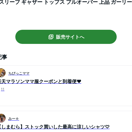
スリーブ ギャザー トップス プルオーバー 上品 ガーリー
ン 無地【R-T R-A】
販売サイトへ
記事
ちびっこママ
楽天マラソンママ服クーポンと到着便♥
11
みー☆
【しまむら】ストック買いした最高に涼しいシャツ♡