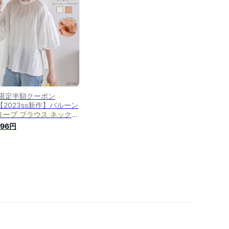
上品 春 夏 レディース 韓
ファッション
H限定半額クーポン
【2023ss新作】バルーン
リーブ ブラウス ネックギ
ザー 透け感 シアー シー
996円
ルー シワ加工 プルオーバ
 ボリューム袖 バルーン袖
分袖 半袖 きれいめ 上品
ェミニンカジュアル 袖口
 ギャザー【R-T R-A】