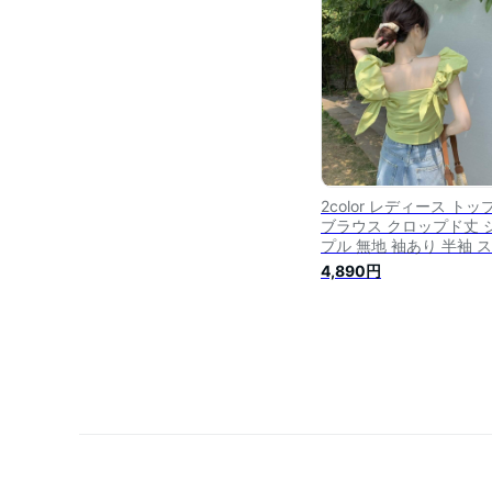
ガーリー パフスリーブ
2color レディース トッ
ブラウス クロップド丈 
プル 無地 袖あり 半袖 
エアネック パフスリーブ
4,890円
ワーショルダー エレガ
きれいめ 上品 バックリ
ギャザー 大人カジュアル
ジュアル ガーリー グリ
ホワイト