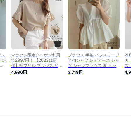
袖 フェミニン 上品 リボン
シンプル 無地 カジュアル
め 
ギャザー セクシー 無地 シ
きれいめ 上品 フェミニン
国
ンプル キャンディースリー
【R-T R-A】
ブ
プス
マラソン限定クーポン利用
ブラウス 半袖 パフスリーブ
2
シン
で2997円！ 【2023ss新
半袖シャツ レディース シャ
★
スク
作】袖フリル ブラウス リネ
ツ シャツブラウス 夏 トッ
ス
 パ
ン風 涼しい フリル プルオ
プス パフスリーブブラウス
ャ
4,996円
3,718円
4,
ント
ーバー 半袖 ゆったり 大き
ギャザーブラウス バックリ
ス
ボン
め 体型カバー シンプル 可
ボン プルオーバー 白シャツ
ー
 カ
愛い フェミニン ガーリー
おしゃれ オーバーサイズ 無
五
ーン
上品 無地【R-T R-A】
地 ゆったり きれいめ 半袖
フ
ブラウス ギャザー クルーネ
ゴム
ック カジュアル 可愛い