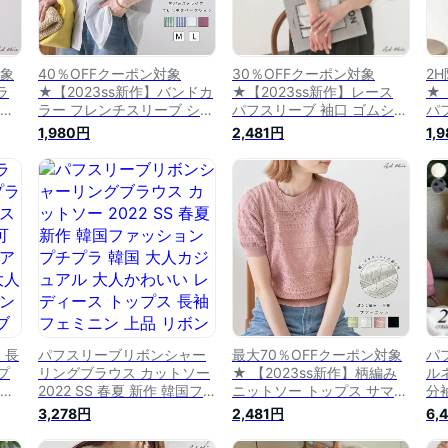
対象
40％OFFクーポン対象
30％OFFクーポン対象
2
ラ
★【2023ss新作】バンドカ
★【2023ss新作】レース
★【
トッ
ラー フレンチスリーブ シャ
パフスリーブ 袖口 ゴムシャ
パ
ー
ツ ブラウス 無地 ストライ
ーリング 刺繍 シャーリング
ッ
1,980円
2,481円
1,
カッ
プ 半袖 トップス 二の腕カ
スリーブ ブラウス プルオー
玉
地
バー ゆったり シアー 可愛
バー シアー 透け感 上品 き
ツ
可愛
い 上品 きれいめ カジュア
れいめ フェミニン【R-T R-
お
ル【R-T R-A】
A】
【R
 長
パフスリーブリボンシャー
最大70％OFFクーポン対象
パ
プ
リングブラウス カットソー
★ 【2023ss新作】柄編み
ル
しゃ
2022 SS 春夏 新作 韓国フ
ニットソー トップス サマー
分
 カ
ァッション プチプラ 韓国
ニット パフスリーブ 半袖
プ
3,278円
2,481円
6,
し
大人カジュアル 大人かわい
透かし編み シースルー シア
ゆ
ニン
い レディース トップス 長
ー 体型カバー 二の腕カバー
フ