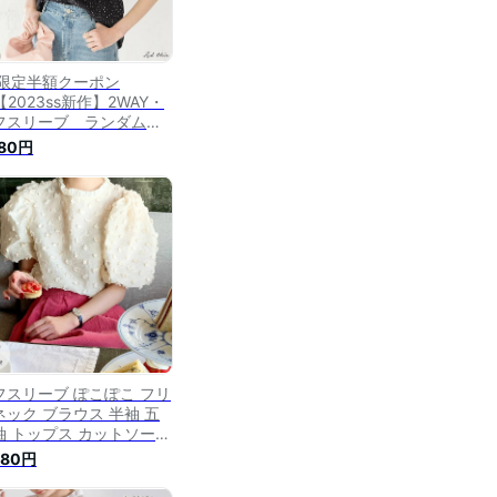
H限定半額クーポン
2023ss新作】2WAY・
フスリーブ ランダムド
ト ブラウス トップス 水
980円
 ドット 半袖 五分袖 シャ
 Vネック きれいめ 上品
しゃれ カジュアル 春 夏
-T R-A】
フスリーブ ぽこぽこ フリ
ネック ブラウス 半袖 五
袖 トップス カットソー
ルオーバー ボリューム袖
480円
ったり 可愛い カジュアル
ェミニン ガーリー きれい