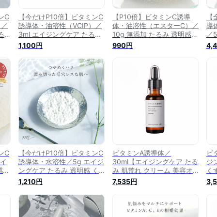
ンC
【今だけP10倍】ビタミンC
【P10倍】ビタミンC誘導
【
）／
誘導体・油溶性（VCIP）／
体・油溶性（エスターC）／
導
る
3ml エイジングケア たるみ
10g 無添加 たるみ 透明感
／
美容
透明感 くすみ 黒点 美容オ
くすみ 黒点 美容オイル ク
感
1,100円
990円
4,
コ
イル クリーム 手作り コス
リーム パウダー 原液 手作
ク
原
メ 化粧品 化粧品原料 原料
り コスメ 化粧品 化粧品原
作
グケ
スキンケア エイジングケア
料 材料 フェイス ボディ ス
料
アスコルビン酸
キンケア 無添加 アスコルビ
キ
ン酸
ビ
ンC
【今だけP10倍】ビタミンC
ビタミンA誘導体／
ビ
エイ
誘導体・水溶性／5g エイジ
30ml【エイジングケア たる
ジ
感
ングケア たるみ 透明感 く
み 肌荒れ クリーム 美容オ
く
シ
すみ 黒点 化粧水 ローショ
イル 手作りコスメ 手作り化
ロ
1,210円
7,535円
3,
り
ン セラム 美容液 手作り コ
粧品 原料 材料 フェイス レ
手
イ
スメ 化粧品 材料 フェイス
チノール スキンケア エイジ
原
ス
ボディ スキンケア アスコル
ングケア】
デ
ビン酸
ケ