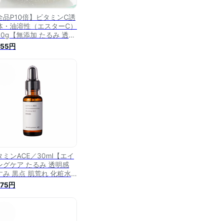
全品P10倍】ビタミンC誘
体・油溶性（エスターC）
50g【無添加 たるみ 透明
 くすみ 黒点 美容オイル
455円
リーム パウダー 原液 手
りコスメ 手作り化粧品 原
 材料 フェイス ボディ ス
ンケア 無添加 アスコル
ン酸】
タミンACE／30ml【エイ
ングケア たるみ 透明感
すみ 黒点 肌荒れ 化粧水
ーション セラム 美容液
575円
作りコスメ 手作り化粧品
料 材料 素材フェイス ボ
ィ スキンケア エイジング
ア】