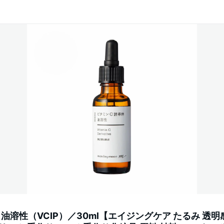
油溶性（VCIP）／30ml【エイジングケア たるみ 透明