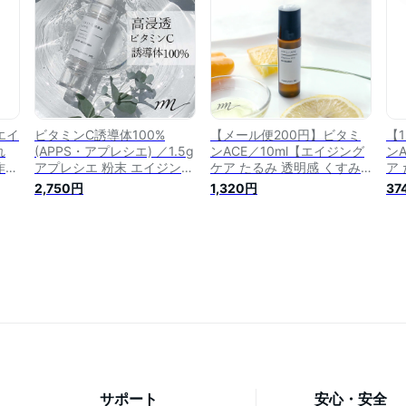
エイ
ビタミンC誘導体100%
【メール便200円】ビタミ
【
れ
(APPS・アプレシエ) ／1.5g
ンACE／10ml【エイジング
ン
作り
アプレシエ 粉末 エイジング
ケア たるみ 透明感 くすみ
ア
料
ケア たるみ 透明感 化粧水
黒点 肌荒れ 化粧水 ローシ
点
2,750円
1,320円
37
ル
美容液 パウダー 原液 手作
ョン セラム 美容液 手作り
ン
り コスメ 化粧品 化粧品原
コスメ 手作り化粧品 原料
ス
料 材料 フェイス ボディ ス
材料 素材フェイス ボディ
料
キンケア アスコルビン酸 高
スキンケア エイジングケ
ィ
濃度
ア】
サポート
安心・安全