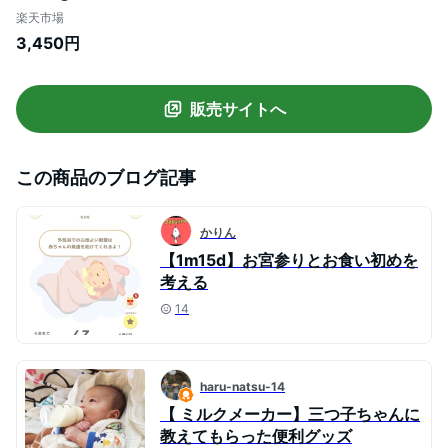
【wwg】【はぐくみ】[はぐくみ 粉ミルク
楽天市場
新生児 グローアップミルク]
3,450円
販売サイトへ
この商品のブログ記事
かりん
【1m15d】お宮参りとお食い初めを
考える
14
haru-natsu-14
【 ミルクメーカー】三つ子ちゃんに
教えてもらった便利グッズ