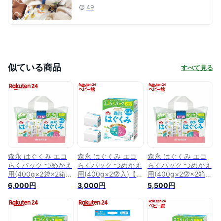
49
似ている商品
すべて見る
森永 はぐくみ エコ
森永 はぐくみ エコ
森永 はぐくみ エコ
らくパック つめかえ
らくパック つめかえ
らくパック つめかえ
用(400g×2袋×2箱)
用(400g×2袋入)【は
用(400g×2袋×2箱)
【vw8】【wwg】
ぐくみ】[はぐくみ
【はぐくみ】[はぐく
6,000円
3,000円
5,500円
【はぐくみ】[はぐく
粉ミルク 新生児 グ
み 粉ミルク 新生児
み 粉ミルク 新生児
ローアップミルク]
グローアップ 手口ふ
グローアップ 手口ふ
き]
き]