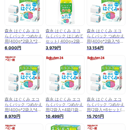
森永 はぐくみ エコ
森永 はぐくみ エコ
森永 はぐくみ エコ
らくパック つめかえ
らくパック はじめて
らくパック つめかえ
用(400g*2袋入*2コ
セット( 400g×2袋
用(400g*2袋入*6箱
セット)【vw8】
入)【vw8】
セット)【はぐくみ】
6,000円
3,979円
13,154円
【wwg】【はぐく
【wwg】【はぐく
[粉ミルク]
み】[粉ミルク]
み】[はぐくみ 粉ミ
ルク 新生児 専用ケ
ース スプーン付]
森永 はぐくみ エコ
森永 はぐくみ エコ
森永 はぐくみ エコ
らくパック つめかえ
らくパック つめかえ
らくパック つめかえ
用(400g*2袋入*4箱
用(2袋入×4箱(1袋
用(2袋入×6セット(1
セット)【はぐくみ】
400g))【はぐくみ】
袋400g))【はぐく
8,970円
10,499円
15,701円
[粉ミルク]
[粉ミルク]
み】[粉ミルク]