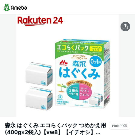
森永 はぐくみ エコらくパック つめかえ用
(400g×2袋入)【vw8】【イチオシ】