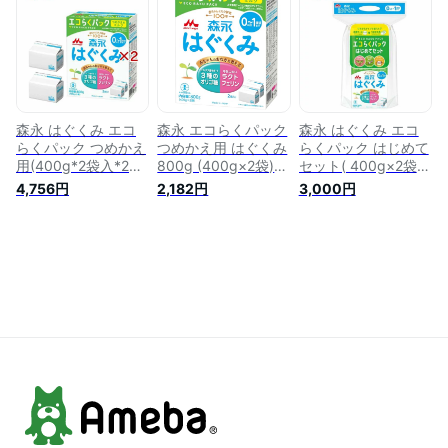
森永 はぐくみ エコ
森永 エコらくパック
森永 はぐくみ エコ
らくパック つめかえ
つめかえ用 はぐくみ
らくパック はじめて
用(400g*2袋入*2コ
800g (400g×2袋)
セット( 400g×2袋
セット)【はぐくみ】
[新生児 赤ちゃん 0
入)【はぐくみ】[は
4,756円
2,182円
3,000円
[粉ミルク]
ヶ月~1歳頃 粉ミル
ぐくみ 粉ミルク 新
ク]
生児 専用ケース ス
プーン付]