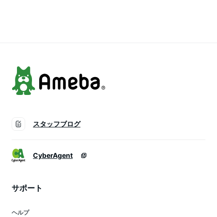
ース トップス タッ
ィース トップス ジ
ク ハイネック 毛足
ク 体型カバー ゆっ
ョーゼット セレモニ
長い 体型カバー ゆ
たり 大きいサイズ
ー オケージョン 体
ったり 重ね着 ベー
[メール便可(1点ま
型カバー[メール便不
シック 大人 冬 30代
で)][M便 1/1]【あす
可][返品交換不可]
40代 レディース
楽可】
スタッフブログ
CyberAgent
サポート
ヘルプ