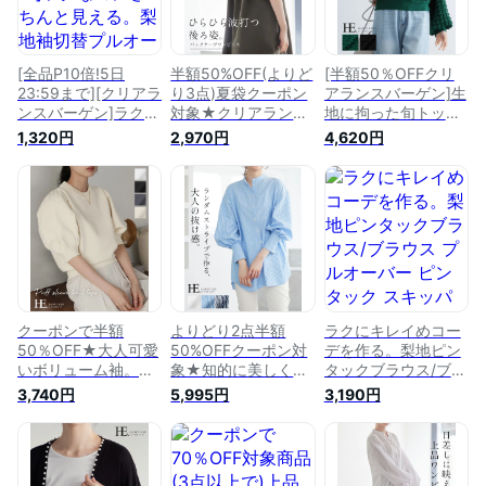
[全品P10倍!5日
半額50%OFF(よりど
[半額50％OFFクリ
23:59まで][クリアラ
り3点)夏袋クーポン
アランスバーゲン]生
ンスバーゲン]ラクな
対象★クリアランス
地に拘った旬トップ
のにきちんと見え
バーゲン★美しい後
ス。ぽこぽこワッフ
1,320円
2,970円
4,620円
る。梨地袖切替プル
ろ姿。バックケープ
ルトップス/トップス
オーバー/プルオーバ
ワンピース/ワンピー
プルオーバー ショー
ー ボリューム袖 ト
ス ワンピ ボリュー
ト丈 ボリューム袖
ップス レディース
ム袖 レイヤード レ
レディース ラウンド
ストレッチ 体型カバ
ディース ケープ ロ
ネック ゆったり 大
ー 梨地 通勤 大きい
ング丈 ゆったり 大
きいサイズ 体型カバ
サイズ[メール便可
きいサイズ[メール便
ー[メール便不可][送
（1点まで）][M便
不可][返品交換不可]
料無料!][返品交換不
1/1][返品交換不可]
可]
クーポンで半額
よりどり2点半額
ラクにキレイめコー
50％OFF★大人可愛
50%OFFクーポン対
デを作る。梨地ピン
いボリューム袖。パ
象★知的に美しく。
タックブラウス/ブラ
フスリーブ半袖ニッ
ランダムストライプ
ウス プルオーバー
3,740円
5,995円
3,190円
トトップス/ニット
ボリューム袖ブラウ
ピンタック スキッパ
セーター スポンジニ
ス/ブラウス シャツ
ー レディース トッ
ット ボリューム袖
ストライプ ボリュー
プス ボリューム袖
レディース トップス
ム袖 レディース ト
梨地 カットソー ゆ