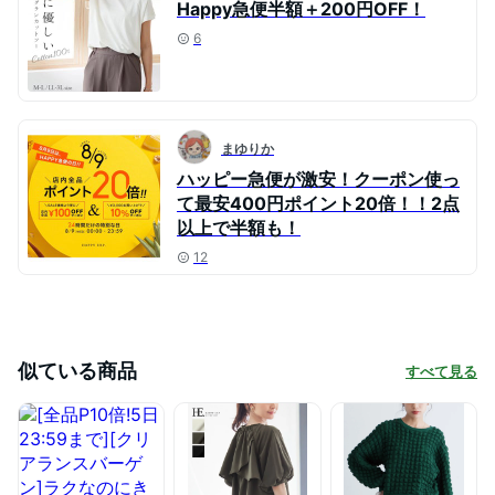
Happy急便半額＋200円OFF！
6
まゆりか
ハッピー急便が激安！クーポン使っ
て最安400円ポイント20倍！！2点
以上で半額も！
12
似ている商品
すべて見る