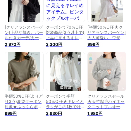
プルオーバー スタイ
ップス チュニック丈
ったり 大きいサイズ
ルアップ 半袖 体型
異素材 ゆったり 大
体型カバー[メール便
カバーメール便不可]
きいサイズ 体型カバ
不可]
[返品交換不可]
ー[メール便可（1点
まで）] [M便 1/1][メ
ール便で送料無料!]
[クリアランスバーゲ
クーポンで70％OFF
[半額50％OFF★ク
ン]上品な輝き。パー
対象商品(3点以上で)
リアランスバーゲン]
ル付きカーデ/カーデ
上品に見えるキレイ
大人可愛い、ワザあ
ィガン カーディ パ
めアイテム。ピンタ
りワンピ。異素材切
2,970円
3,300円
999円
ール ボリューム袖
ックプルオーバー/プ
替シャツワンピ/ワン
レディース アウター
ルオーバー ピンタッ
ピース ワンピ シャ
羽織り スリット ゆ
ク ボリューム袖 キ
ツワンピ ボリューム
ったり 大きいサイズ
ーネック レディース
袖 レディース 羽織
[メール便不可][送料
トップス 体型カバー
り フレア ゆったり
無料!][返品交換不可]
梨地 ゆったり 大き
大きいサイズ[メール
いサイズ[メール便不
便不可][送料無料!]
可]sj
[返品交換不可]
半額50%OFF(よりど
クーポンで半額
クリアランスセール
り3点)夏袋クーポン
50％OFF★キレイと
★天竺起毛ハイネッ
対象★ふっくらボリ
ラクがこの1枚で叶
クニットプルオーバ
ューム袖。タック袖
う。梨地ボウタイリ
ー 【メール便不
999円
3,630円
1,980円
カットソー/カットソ
ボンブラウス/ブラウ
可】 【返品交換不
ー tシャツ ボリュー
ス プルオーバー パ
可】 プルオーバー
ム袖 綿100％ レディ
ール スリット レデ
ニット スタンドネッ