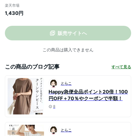
キリ。梨地ボリュームチュニック/トップ
楽天市場
ス プルオーバー ストレッチ ボリューム袖
1,430円
レディース ハイネック 体型カバー 梨地 ス
リット ゆったり 大きいサイズ[メール便不
可][返品交換不可]
販売サイトへ
この商品は購入できません
この商品のブログ記事
すべて見る
とらこ
Happy急便全品ポイント20倍！100
円OFF＋70％やクーポンで半額！
8
とらこ