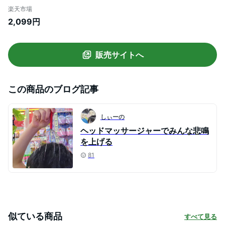
自宅 家 頭皮ケア 頭皮ブラシ ヘッドマッサ
楽天市場
ージャー エステ リラックス コードレス 肩
2,099円
こり 頭皮マッサージ機 グッズ 頭皮エステ
スカルプケア 【送料無料(北海道、沖縄、
離島は適用外
販売サイトへ
この商品のブログ記事
しぃーの
ヘッドマッサージャーでみんな悲鳴
を上げる
81
似ている商品
すべて見る