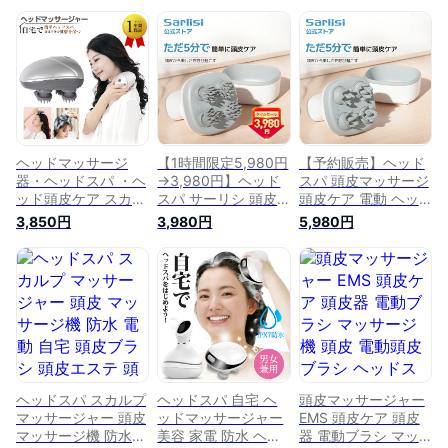
ヘッドマッサージ
【1時間限定5,980円
【予約販売】ヘッド
器・ヘッドスパ ・ヘ
→3,980円】ヘッド
スパ 頭皮マッサージ
ッド頭皮ケア スカル
スパ サーリシ 頭皮
頭皮ケア 電動 ヘッ
プケア 家電 防水ヘ
マッサージ ヘッドマ
ドマッサージ ヘッド
3,850円
3,980円
5,980円
ッドマッサージャー
ッサージ ヘッド マ
ケア スパ フェイス
機電動頭皮ブラシ 頭
ッサージ ヘッドケア
ボディ 顔 頭皮 ケア
皮マッサージ グッズ
電動 自宅 家 顔
電動頭皮ブラシ ヘッ
頭皮ケア ヘッドスパ
Sarlisi 頭皮ケア 頭皮
ド マッサージ 美顔
頭皮 マッサージ 頭
ブラシ ヘッドマッサ
器 頭皮ブラシ 防水
皮マッサージ器 防水
ージャー エステ リ
リラックス 頭皮エス
乾湿両用
ラックス コードレス
テ 美容家電 リフト
肩こり プレゼント
プレゼント 敬老 父
ギフト 敬老の日
の日
ヘッドスパ スカルプ
ヘッドスパ 自宅 ヘ
頭皮マッサージャー
マッサージャー 頭皮
ッドマッサージャー
EMS 頭皮ケア 頭皮
マッサージ機 防水
美容 家電 防水 ヘッ
器 電動ブラシ マッ