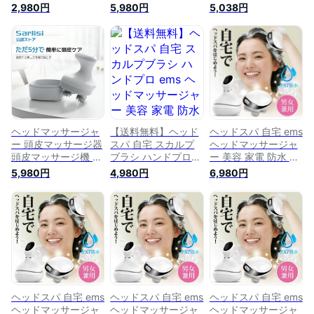
電動 自宅 頭皮ブラ
ドマッサージ器 頭皮
サージ機 頭皮 電動
2,980円
5,980円
5,038円
シ 頭皮エステ 頭皮
ケア ヘッドマッサー
頭皮ブラシ ヘッドス
ケア ヘッド ブラシ
ジ 頭皮ブラシ メン
パ 電気針ヘッドスパ
頭皮マッサージ器
ズ スカルプケア ブ
ヘッドマッサージャ
SPA 家電 自宅 美容
ラシ 電動 マッサー
ー 効果 電動頭皮 頭
家電 効果 電動 防水
ジ機 頭皮洗浄 スカ
皮エステ 美容 スカ
ヘッドマッサージャ
ルプブラシ ハンドプ
ルプケア 頭皮エステ
ー 小型 母の日 プレ
ロ 静音 プレゼント
赤・青光照射版 IPX7
ゼント 送料無料！
防水式 ヘッドスパ
ヘッドマッサージャ
【送料無料】ヘッド
ヘッドスパ 自宅 ems
ー 頭皮マッサージ器
スパ 自宅 スカルプ
ヘッドマッサージャ
頭皮マッサージ機 頭
ブラシ ハンドプロ
ー 美容 家電 防水 ヘ
皮マッサージ ヘッド
ems ヘッドマッサー
ッドマッサージ器 頭
5,980円
4,980円
6,980円
マッサージ ヘッド
ジャー 美容 家電 防
皮ケア ヘッドマッサ
スカルプケア 頭皮ケ
水 ヘッドマッサージ
ージ 頭皮ブラシ メ
ア メンズ 電動頭皮
器 頭皮ケア ヘッド
ンズ スカルプケア
ブラシ リラックス
マッサージ 頭皮ブラ
ブラシ 電動 マッサ
美容 家電 健康グッ
シ メンズ スカルプ
ージ機 頭皮洗浄 ス
ズ コードレス 自宅
ケア ブラシ 電動 マ
カルプブラシ ハンド
首 肩 全身適用
ッサージ機 頭皮洗浄
プロ ems 静音 プレ
SARLISI
ems 静音 プレゼント
ゼント
ヘッドスパ 自宅 ems
ヘッドスパ 自宅 ems
ヘッドスパ 自宅 ems
ヘッドマッサージャ
ヘッドマッサージャ
ヘッドマッサージャ