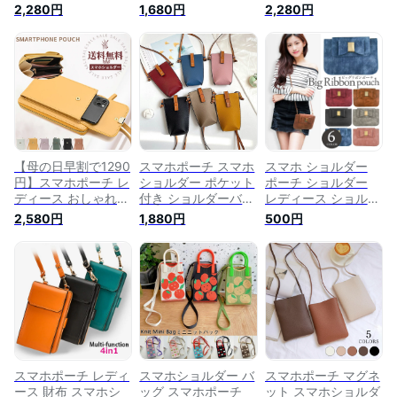
ーチ スマホポシェッ
ース ポーチ ショル
ーチ スマホポシェッ
2,280円
1,680円
2,280円
ト ショルダー 縦型
ダーストラップ スマ
ト ショルダー 縦型
シンプル ミニマリス
ホポシェット サコッ
シンプル ミニマリス
ト 財布 肩掛け 首掛
シュ 小さめ 斜め掛
ト 財布 肩掛け 首掛
け 斜めがけ バッグ
け 肩掛け 小物入れ
け 斜めがけ バッグ
スマホ ストラップ
スマートフォン ケー
スマホ ストラップ
スマートフォン
ス 財布 携
スマートフォン
iphone android くす
iphone android くす
みカラー 大人】＜本
みカラー 大人】＜本
革＞ レザー スマホ
革＞ レザー スマホ
ポーチ {3}
ポーチ {3} sss
【母の日早割で1290
スマホポーチ スマホ
スマホ ショルダー
円】スマホポーチ レ
ショルダー ポケット
ポーチ ショルダー
ディース おしゃれ
付き ショルダーバッ
レディース ショルダ
スマホショルダー 財
グ ポシェット 女性
ー バッグ ポーチ ポ
2,580円
1,880円
500円
布 ポーチ ショルダ
レディース ユニセッ
シェット 小物入れ
ーバッグ スマホポシ
クス スマホ 携帯 斜
スマホ スマホポーチ
ェット ベルト 斜め
め掛け 財布 カード
ショルダー スマホポ
掛け バッグ 携帯 ポ
スマートフォン スマ
シェット スマートフ
ーチ ショルダー 肩
ホバッグ ポーチ バ
ォン ショルダー ト
掛け 縦型バック ポ
ッグ 縦型 縦長 軽量
レンド スマホケース
ーチ カードケース
全機種対応 肩掛け
財布 小物入れ 軽量
斜め掛け 収納 タッ
ショルダーバッグ ス
セル
マホケース
スマホポーチ レディ
スマホショルダー バ
スマホポーチ マグネ
ース 財布 スマホシ
ッグ スマホポーチ
ット スマホショルダ