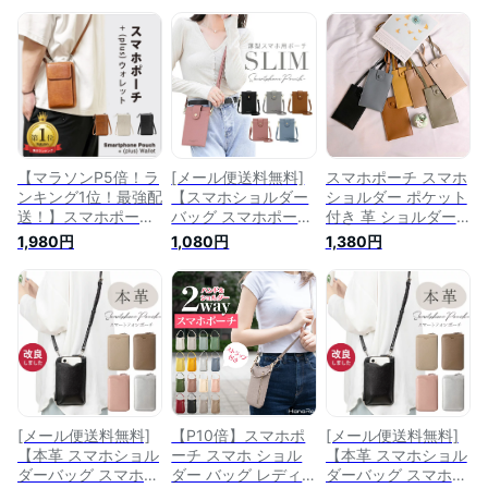
【マラソンP5倍！ラ
[メール便送料無料]
スマホポーチ スマホ
ンキング1位！最強配
【スマホショルダー
ショルダー ポケット
送！】スマホポーチ
バッグ スマホポーチ
付き 革 ショルダー
メンズ スマホ ショ
スマホポシェット 縦
バッグ ポシェット
1,980円
1,080円
1,380円
ルダー 斜め掛け 財
型 シンプル ミニマ
女性 レディース ユ
布 肩掛け アウトド
リスト 財布 肩掛け
ニセックス おしゃれ
ア ショルダーバッグ
首掛け 斜めがけ バ
かわいい シンプル
ストップ おしゃれ
ッグ スマホ ストラ
プレゼント ギフト
軽い 革 PU レザー ス
ップ スマートフォン
スマホ 携帯 持ち歩
マホポシェット スマ
iphone android くす
き 肩掛け 斜め掛け
ホバッグ レディース
みカラー 大人】薄型
首掛け スマートフォ
縦型 android iphone
スマホポーチ {3}
ン スマホバッグ シ
小物入れ 携帯
ョルダー ポーチ バ
ッグ 縦型 縦長
[メール便送料無料]
【P10倍】スマホポ
[メール便送料無料]
【本革 スマホショル
ーチ スマホ ショル
【本革 スマホショル
ダーバッグ スマホポ
ダー バッグ レディ
ダーバッグ スマホポ