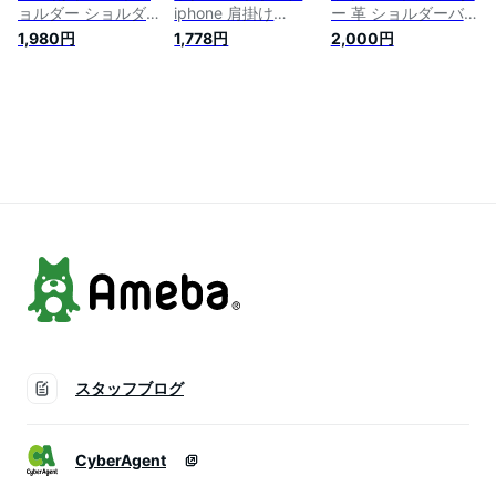
ョルダー ショルダー
iphone 肩掛け
ー 革 ショルダーバ
バッグ 斜めがけ ポ
android レディース
ッグ ポシェット 女
1,980円
1,778円
2,000円
シェット 大人 大き
スマホ ショルダー
性 レディース ユニ
め スマホショルダー
ポーチ スマホポシェ
セックス シンプル
バッグ レディース
ット 斜め掛け スマ
スマホ 携帯 斜め掛
お財布ショルダー お
ートフォン ケース
け 財布 カード スマ
しゃれ スマートフォ
財布 スマホポシェッ
ートフォン スマホバ
ンポーチ スマホ 入
ト ストラップ 紐 か
ッグ バッグ 縦型 縦
れる ポーチ スマホ
わいい おしゃれ き
長 軽量
ポシェット 携帯 縦
れいめ 携帯ケース
型 スマホバッグ ス
入れたまま 誕生日
マホケース
通勤 通学 プレゼン
ト
スタッフブログ
CyberAgent