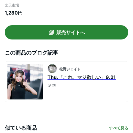
斜め掛け 肩掛け アウトドア ショルダーバ
楽天市場
ッグ ストラップ おしゃれ 撥水 スマホポシ
1,280円
ェット スマートフォン スマホバッグ レデ
ィース 縦型 android iphone 小物入れ
販売サイトへ
この商品のブログ記事
松野ジェイド
Thu.「これ、マジ欲しい」9.21
28
似ている商品
すべて見る