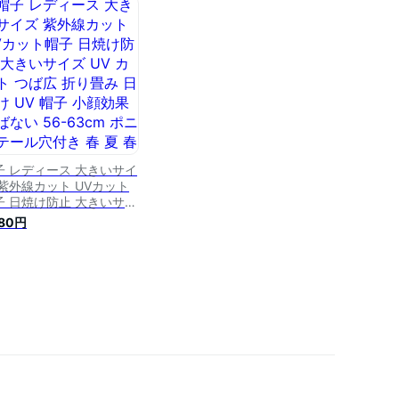
付き 風で飛ばない帽子 自
車 つば広帽子 日除け帽子
よけ 保育士 ママ ハット
料無料 運動会
子 レディース 大きいサイ
 紫外線カット UVカット
子 日焼け防止 大きいサイ
UV カット つば広 折り畳
980円
日よけ UV 帽子 小顔効果
ない 56-63cm ポニー
ール穴付き 春 夏 春夏 母
日 プレゼント 日除け帽子
ば広帽子 保育士 ママ ハ
ト 運動会 送料無料