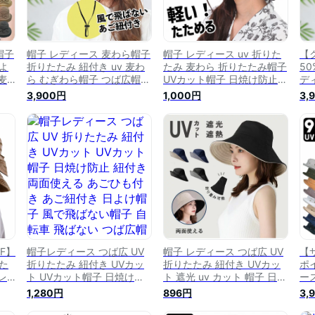
帽子
帽子 レディース 麦わら帽子
帽子 レディース uv 折りた
【
日よ
折りたたみ 紐付き uv 麦わ
たみ 麦わら 折りたたみ帽子
50
麦
ら むぎわら帽子 つば広帽子
UVカット帽子 日焼け防止
デ
防止
プール 保育士 ハット UVカ
日よけ帽子 つば広 麦わら帽
日
3,900円
1,000円
3,
帽
ット帽子 風で飛ばない 自転
子 帽子レディース ハット
き 
飛
車 ママ ストローハット あ
春 夏 春夏 uvカット 小顔効
焼
ット
ご紐付き ひも付き 春 夏 春
果 小さめ 保育士 フリンジ
帽
小さ
夏 送料無料 小さめ 日除け
折り畳み 日除け帽子 かわい
ト
帽子 かわいい
い
夏
子
FF】
帽子レディース つば広 UV
帽子 レディース つば広 UV
【サ
りた
折りたたみ 紐付き UVカッ
折りたたみ 紐付き UVカッ
ポ
レ
ト UVカット帽子 日焼け防
ト 遮光 uv カット 帽子 日焼
ー
自転
止 紐付き 両面使える あご
け防止 帽子 紐付き 両面使
UV
1,280円
896円
3,
帽
ひも付き あご紐付き 日よけ
える あごひも付き あご紐付
秋 
春夏
帽子 風で飛ばない帽子 自転
き 日よけ帽子 風で飛ばない
焼