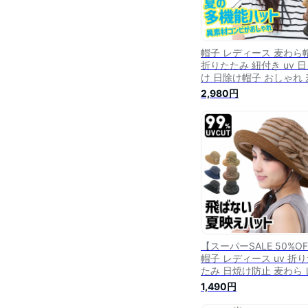
帽子 レディース 麦わら
折りたたみ 紐付き uv 
け 日除け帽子 おしゃれ 
わら つば広帽子 日焼け
2,980円
保育士 ハット UVカット
子 風で飛ばない 自転車 
ばない ママ ストローハ
あご紐付き 春 夏 春夏 
め かわいい
【スーパーSALE 50%O
帽子 レディース uv 折
たみ 日焼け防止 麦わら 
ディース帽子 uvカット 
1,490円
車 UVカット帽子 麦わら
子 リボン ハット 春 夏 