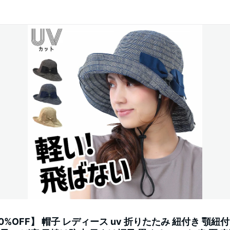
0%OFF】 帽子 レディース uv 折りたたみ 紐付き 顎紐