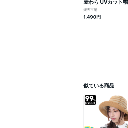
麦わら UVカット帽
ト 送料無料 自転車
楽天市場
1,490円
似ている商品