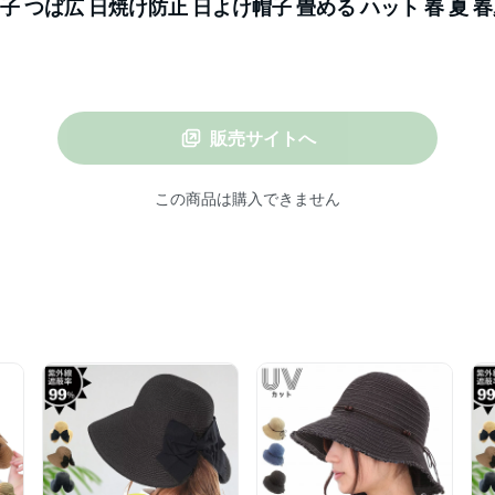
子 つば広 日焼け防止 日よけ帽子 畳める ハット 春 夏 春
 飛ばない 旅行 小さめ 保育士 ママ 折り畳み 日除け帽子
販売サイトへ
この商品は購入できません