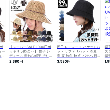
紐付
車 飛ばない つば広帽子 日
帽子 飛ばない つば広帽子
紐
料
よけ 保育士 ママ ハット プ
日よけ 保育士 ママ ハット
転
ひ
レゼント 春夏 春 夏 秋冬 秋
プレゼント 春夏 春 夏 秋冬
日
冬 ブラック ベージュ
秋 冬 ブラック ベージュ
送
 ポ
【スーパーSALE 1000円ポ
帽子 レディース バケットハ
帽
ィー
ッキリ 58%OFF】 帽子 レ
ット サファリハット 春夏
ズ
み
ディース 麦わら帽子 折りた
春 夏 秋冬 秋 冬 バケハ 日焼
帽
Vカ
たみ 日焼け防止 むぎわら帽
け防止 日よけ つば広帽子
ズ 
2,380円
3,580円
1,
育士
子 uv 麦わら ストローハッ
日除け帽子 日よけ帽子 デニ
み 
ース
ト ハット レディース帽子
ム あご紐付き uvカット
飛ば
スト
つば広 広つば uvカット 春
99% 保育士 ママ uv 折りた
テ
ッ
夏 小さめ 軽い 折り畳み む
たみ 深め 紐付き 自転車 つ
の
日
ぎわら 日よけ ワイヤー 送
ば広 かわいい
つ
料無料 旅行 南国 日除け帽
ッ
子