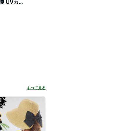
夏 UVカッ
 軽い帽子
すべて見る