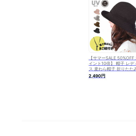
紫外線 日よけ帽子 あご
き 紐付き 日除け帽子 送
無料 サイズ調節 小さめ 
もつき
【サマーSALE 50%OFF
イント10倍】 帽子 レデ
ス 麦わら帽子 折りたた
uv あご紐付き 紐付き U
2,490円
ット帽子 つば広帽子 保
ママ 日よけ帽子 レディ
帽子 ハット 春 夏 春夏 
ローハット 日よけ UVカ
ト UPF50+ 涼しい 母の
日除け帽子 送料無料