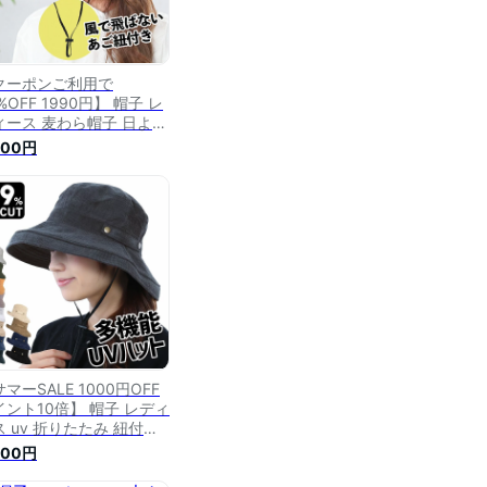
クーポンご利用で
%OFF 1990円】 帽子 レ
ィース 麦わら帽子 日よけ
よけ帽子 折りたたみ 紐付
900円
uv 麦わら 日焼け防止 日
け 保育士 ハット つば広
子 uvカット帽子 ママ ス
ローハット あご紐付き 春
 春夏 送料無料 日除け帽
 紫外線カット帽子
マーSALE 1000円OFF
イント10倍】 帽子 レディ
ス uv 折りたたみ 紐付き
カット 99% 春 夏 春夏
900円
冬 秋冬 UVカット帽子 日
け防止 あごひも付き あご