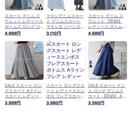
ー 春 冬 HUG.U
たり 大きいサイズ
ム ハイウエスト お
ブルー 黒 春 夏
しゃれ 黒 青 春 夏
HUG.U
HUG.U
スカート デニム ス
マキシデニムスカー
スカート デニム ス
ウェット レディース
ト デニムスカート
ウェット 【即納】
ボトムス ロング ロ
マキシ丈 ジーンズ
レディース ボトムス
ングスカート マキシ
デニムロングスカー
ロング ロングスカー
4,999円
3,110円
4,999円
Aライン フレア フレ
ト マキシ丈 フレア
ト マキシ Aライン フ
アスカート ストレッ
スカート Aライン ハ
レア フレアスカート
チ フリンジ プリー
イウエスト ロングス
ストレッチ フリンジ
ツ ウエストゴム 無
カート レディース
プリーツ ウエストゴ
地 ハイウエスト セ
膝下 美脚 春 夏 秋 冬
ム 無地 ハイウエス
ンターライン 大きい
大きいサイズ ロング
ト センターライン
サイズ 体型カバー
大きいサイズ 体型カ
黒 ブルー 秋 冬
バー 黒 ブルー 秋 冬
HUG.U
HUG.U
SALE スカート ロン
スカート ロングスカ
SALE スカート デニ
グスカート Aライン
ート レディースエン
ム ロング デニムス
スカート レディース
ボス フレアスカート
カート 【即納】 Aラ
【即納】 マキシスカ
ボトムス Aライン フ
イン レディース ロ
3,999円
3,980円
3,560円
ート コットン100％
レア レディース ロ
ングスカート ボトム
ロング ストライプ
ングスカート ロング
ス ボトム デニムス
ボーダー フレアスカ
マキシ 膝下 ひざ下
カート フレア フレ
ート ウエストゴム
大きいサイズ ゆった
アスカート マキシ
ゴム ゴムウエスト
り マキシスカート
マキシスカート 長い