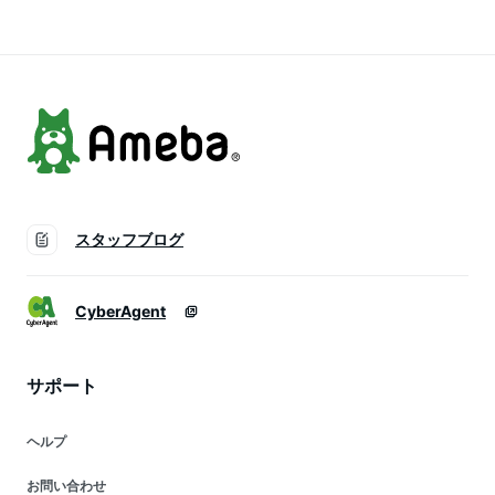
大きいサイズ 体型カ
ハイウエストスカー
無地 長い ゆったり
バー フレア マキシ A
ト フレアスカート
きれいめ ハイウエス
ライン ボトムス 春
ロング スカート予約
ト おしゃれ ネイビ
夏 ブルー 黒 HUG.U
販売
ー ブルー 春 夏
HUG.U
スタッフブログ
CyberAgent
サポート
ヘルプ
お問い合わせ