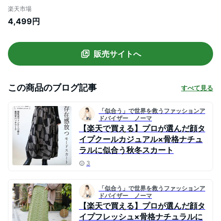
Aライン ロールアップ ハイウエスト ゴム
楽天市場
ウエスト ゴム フレア フレアスカート マキ
4,499円
シ マキシスカート 体型カバー 綺麗 ゆった
り 大きいサイズ ブルー 黒 秋 冬 HUG.U
販売サイトへ
この商品のブログ記事
すべて見る
「似合う」で世界を救うファッションア
ドバイザー ノーマ
【楽天で買える】プロが選んだ顔タ
イプクールカジュアル×骨格ナチュ
ラルに似合う秋冬スカート
3
「似合う」で世界を救うファッションア
ドバイザー ノーマ
【楽天で買える】プロが選んだ顔タ
イプフレッシュ×骨格ナチュラルに