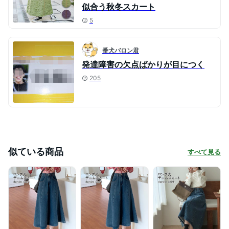
似合う秋冬スカート
5
番犬バロン君
発達障害の欠点ばかりが目につく
205
似ている商品
すべて見る