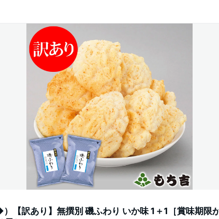
）【訳あり】無撰別 磯ふわり いか味 1＋1［賞味期限