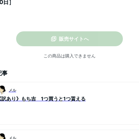
10日］
販売サイトへ
この商品は購入できません
記事
メル
《訳あり》もち吉 1つ買うと1つ貰える
メル