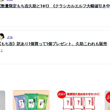
《数量限定もち吉久助と1➕1》《クラシカルエルフ大幅値引き
メル
《もち吉》訳あり1個買って1個プレゼント、久助こわれも販売
2