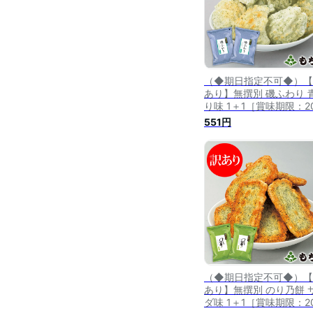
（◆期日指定不可◆）【
あり】無撰別 磯ふわり 
り味 1＋1［賞味期限：20
年7月17日］
551円
（◆期日指定不可◆）【
あり】無撰別 のり乃餅 
ダ味 1＋1［賞味期限：20