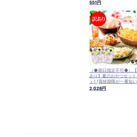
年1月9日］
551円
（◆期日指定不可◆）【
あり】夏のおやつセット 
＋1 [賞味期限が一番短
品は2023年8月22日]
2,028円