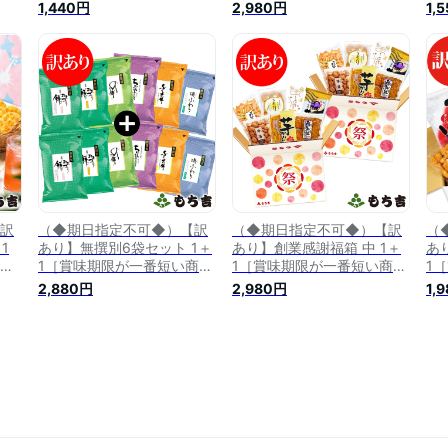
限：2024年7月1日］
商品は2024年11月18日］
20
1,440円
2,980円
1,
訳
（◆期日指定不可◆）【訳
（◆期日指定不可◆）【訳
（
1
あり】無撰別6袋セット 1＋
あり】創業感謝福箱 中 1＋
あ
い商
1［賞味期限が一番短い商品
1［賞味期限が一番短い商品
1
は2025年12月29日］【楽天
は2023年11月6日］
は2
2,880円
2,980円
1,
スーパーSALE期間中2つの
エントリーでポイント最大
15倍】