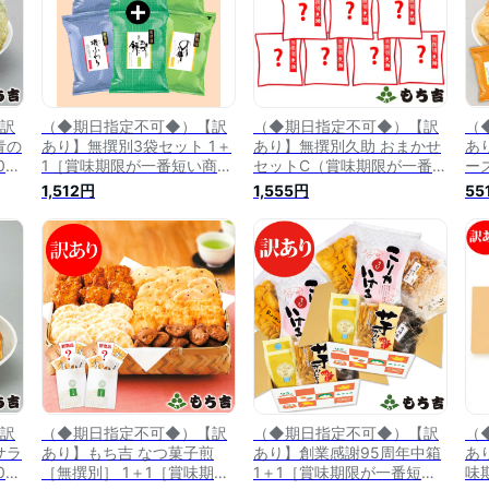
訳
（◆期日指定不可◆）【訳
（◆期日指定不可◆）【訳
（
青の
あり】無撰別3袋セット 1＋
あり】無撰別久助 おまかせ
あ
24
1［賞味期限が一番短い商品
セットC（賞味期限が一番短
ー
は2026年7月6日］
い商品は2024年10月27日）
20
1,512円
1,555円
55
訳
（◆期日指定不可◆）【訳
（◆期日指定不可◆）【訳
（
サラ
あり】もち吉 なつ菓子煎
あり】創業感謝95周年中箱
あ
24
［無撰別］ 1＋1［賞味期
1＋1［賞味期限が一番短い
味