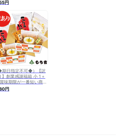
26年9月1日）
555円
◆期日指定不可◆）【訳
り】創業感謝福箱 小 1＋
［賞味期限が一番短い商品
023年11月3日］
980円