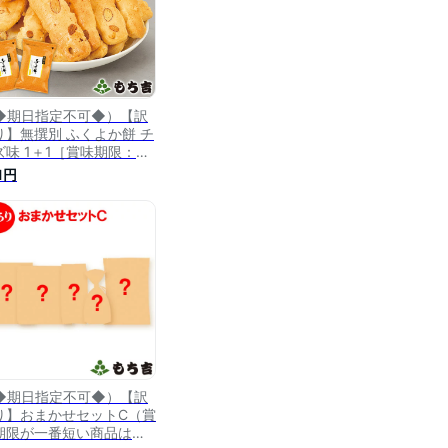
◆期日指定不可◆）【訳
り】無撰別 ふくよか餅 チ
ズ味 1＋1［賞味期限：
24年7月16日］
1円
◆期日指定不可◆）【訳
り】おまかせセットC（賞
期限が一番短い商品は