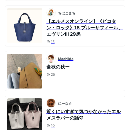
ちばこまち
【エルメスオンライン】《ピコタ
ン・ロック》18 ブルーサフィール、
エヴリンⅢ 29黒
15
Machilde
食欲の秋ー
25
にーな☆
近くにいすぎて気づかなかったエル
メスラバーの話♡
10