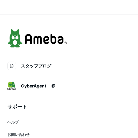
ォーマー hinna ヒン
用 夏用 エアコン対
用 冬用 エアコン対
ナ
策 保温 快眠 熟睡 冷
策 保温 快眠 熟睡 冷
え 対策 絹 ロング 手
え 対策 絹 ロング 手
首 温活
首 温活
スタッフブログ
CyberAgent
サポート
ヘルプ
お問い合わせ