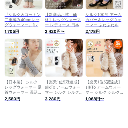
子供
『シルク＆コットン
【新商品お試し価
シルク100％ アーム
二重編み40cmレッ
格】レッグウォーマ
カバー＆レッグウォ
グウォーマー』[レッ
ー レディース 日本
ーマー ふわふわルー
グウォーマー アーム
製 【 シルク&コット
ズ 日本製
1,705円
2,420円〜
2,178円
ウォーマー レディー
ン二重編みレッグウ
ス 男女兼用 ユニセ
ォーマー 】冬 綿 シ
ックス 日本製 絹 シ
ルク 防寒 足 冷え お
ルク 冷え対策 温活
しゃれ ロング かわ
防寒 寒さ対策]※メー
いい コットン ベー
ル便可※【10】
ジュ 黒 ゆったり 大
人 厚手 アームウォ
ーマー 早割 ギフト
クリスマス 早割 セ
ール
【日本製】 シルク
【楽天1位5冠達成】
【楽天1位5冠達成】
レッグウォーマー 足
silkTo アームウォー
silkTo アームウォー
首ウォーマー 温活
マー シルク シルク
マー シルク シルク
妊活 足首 冷え 温め
アームウォーマー ア
アームウォーマー ア
2,580円
3,280円
1,968円〜
綿 重ね履き アーム
ームカバー 日本製
ームカバー 日本製
ウォーマー 妊婦 巡
レッグウォーマー シ
レッグウォーマー シ
り 冷え対策 冷房対
ルクレッグウォーマ
ルクレッグウォーマ
策 肌側シルクの温も
ー あったかい あた
ー あったかい あた
り アーム&レッグウ
たかい ゆったり 春
たかい ゆったり 秋