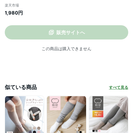
ウォーマー レッグウォーマー 日本製 足冷
楽天市場
え対策 足首ウォーマー シルク 冷え対策 グ
1,980円
ッズ ふくらはぎ 温めグッズ おしゃれ ロン
グ 二重編み 軽い あったかグッズ プレゼン
ト アームカバー 冬
販売サイトへ
この商品は購入できません
似ている商品
すべて見る