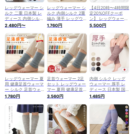
レッグウォーマー シ
レッグウォーマー シ
【4日20時〜4時間限
ルク 二重 日本製 レ
ルク 内側シルク 2重
定20%OFFクーポ
ディース 内側シルク
編み 薄手 レッグウ
ン】 レッグウォーマ
100 睡眠 冬用 秋冬
ォーマー 絹屋 レッ
ー シルク 極暖 シル
2,480円〜
1,760円
5,500円
レッグウォーマー ア
グウォーマー 薄手
ク ロング レッグウ
ームウォーマー 薄い
シルク レッグウォー
ォーマー シルク レ
薄手 シルクレッグウ
マー レディース 内
ッグウォーマー ロン
ォーマー 二重編み
側シルク100% 綿 メ
グ レッグウォーマー
薄手レッグウォーマ
ンズ むくみ ゆった
薄手 シルク 日本製
ー ふくらはぎ 温め
り バレエ 日本製 冷
レディース メンズ
る 温め 温活 外出 デ
え 足 足首 冷えとり
冷房対策 温活 冷え
スクワーク 高齢者
冷房対策 贈り物 ギ
とり 絹 あったかグ
シニア 学生
フト
ッズ 足 防寒 寒さ対
策 締め付けない
レッグウォーマー 夏
足首ウォーマー 2足
内側 シルク レッグ
用 健康足首ウォーマ
セット レッグウォー
ウォーマー 厚手 レ
ー シルク 足首ウォ
マー 夏用 健康足首
ディース 日本製 国
ーマー 冷房対策 足
ウォーマー シルク
産 秋冬 冬用 ニット
1,780円
3,560円
1,485円
首 温め グッズ 冷え
冷房対策 足首 温め
おしゃれ 足冷え対策
とり 就寝用 睡眠 レ
グッズ 冷えとり 就
冷え対策 シルクレッ
ディース 日本製 二
寝用 睡眠 レディー
グウォーマー レッグ
重構造 ショート 温
ス 日本製 二重構造
ウオーマー 足ウォー
活 レッグウォーマー
ショート 温活 レッ
マー グッズ プチギ
レディース 山忠 温
グウォーマー レディ
フト 黒 白 ベージュ
むすび
ース 山忠 温むすび
茶色 ピンク 高齢者